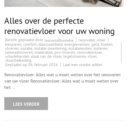
Alles over de perfecte
renovatievloer voor uw woning
Bericht geplaatst door
renovatie
,
vloer
leesenafbouwbe
besparen
,
comfort
,
duurzaamheid
,
energieverlies
,
geld
,
houten
vloeren
,
isolatie
,
isolatie investering
,
isolatiekosten
,
isoleren
,
laminaatvloeren
,
materialen
,
pvc-vloeren
,
renovatievloer
,
schadeherstel
,
staat van de vloer
,
tegelvloeren
,
vloer
,
vloerbekleding
op
Geplaatst op
06 februari 2026
Laat een reactie achter
Alles
over
Renovatievloer: Alles wat u moet weten over het renoveren
de
perfecte
van uw vloer Renovatievloer: Alles wat u moet weten over
renovatievloer
het …
voor
uw
woning
LEES VERDER