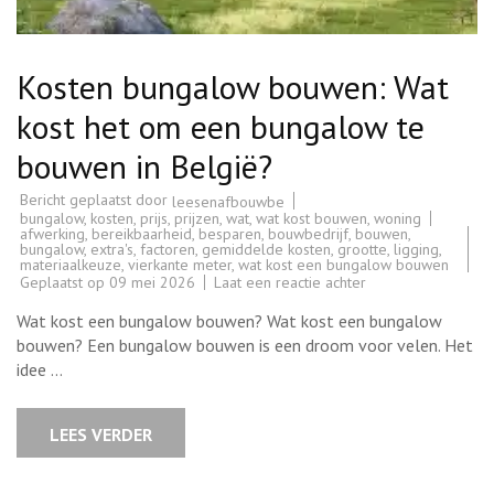
Kosten bungalow bouwen: Wat
kost het om een bungalow te
bouwen in België?
Bericht geplaatst door
leesenafbouwbe
bungalow
,
kosten
,
prijs
,
prijzen
,
wat
,
wat kost bouwen
,
woning
afwerking
,
bereikbaarheid
,
besparen
,
bouwbedrijf
,
bouwen
,
bungalow
,
extra's
,
factoren
,
gemiddelde kosten
,
grootte
,
ligging
,
materiaalkeuze
,
vierkante meter
,
wat kost een bungalow bouwen
op
Geplaatst op
09 mei 2026
Laat een reactie achter
Kosten
bungalow
Wat kost een bungalow bouwen? Wat kost een bungalow
bouwen:
Wat
bouwen? Een bungalow bouwen is een droom voor velen. Het
kost
idee …
het
om
een
bungalow
LEES VERDER
te
bouwen
in
België?