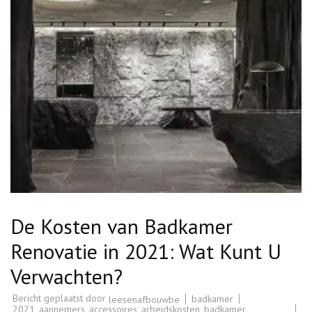
De Kosten van Badkamer
Renovatie in 2021: Wat Kunt U
Verwachten?
Bericht geplaatst door
badkamer
leesenafbouwbe
2021
,
aannemers
,
accessoires
,
arbeidskosten
,
badkamer