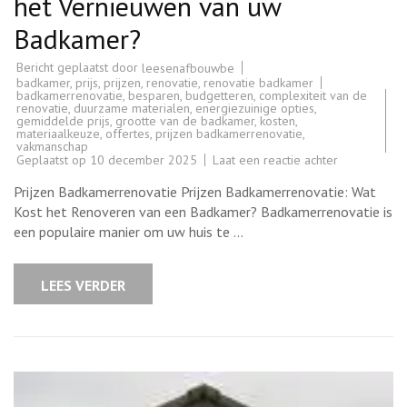
het Vernieuwen van uw
Badkamer?
Bericht geplaatst door
leesenafbouwbe
badkamer
,
prijs
,
prijzen
,
renovatie
,
renovatie badkamer
badkamerrenovatie
,
besparen
,
budgetteren
,
complexiteit van de
renovatie
,
duurzame materialen
,
energiezuinige opties
,
gemiddelde prijs
,
grootte van de badkamer
,
kosten
,
materiaalkeuze
,
offertes
,
prijzen badkamerrenovatie
,
vakmanschap
op
Geplaatst op
10 december 2025
Laat een reactie achter
Alles
Over
Prijzen Badkamerrenovatie Prijzen Badkamerrenovatie: Wat
Prijzen
voor
Kost het Renoveren van een Badkamer? Badkamerrenovatie is
Badkamerren
een populaire manier om uw huis te …
Wat
Kost
het
Vernieuwen
LEES VERDER
van
uw
Badkamer?