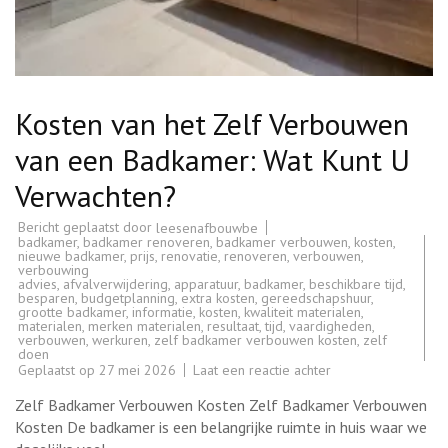
Kosten van het Zelf Verbouwen
van een Badkamer: Wat Kunt U
Verwachten?
Bericht geplaatst door
leesenafbouwbe
badkamer
,
badkamer renoveren
,
badkamer verbouwen
,
kosten
,
nieuwe badkamer
,
prijs
,
renovatie
,
renoveren
,
verbouwen
,
verbouwing
advies
,
afvalverwijdering
,
apparatuur
,
badkamer
,
beschikbare tijd
,
besparen
,
budgetplanning
,
extra kosten
,
gereedschapshuur
,
grootte badkamer
,
informatie
,
kosten
,
kwaliteit materialen
,
materialen
,
merken materialen
,
resultaat
,
tijd
,
vaardigheden
,
verbouwen
,
werkuren
,
zelf badkamer verbouwen kosten
,
zelf
doen
op
Geplaatst op
27 mei 2026
Laat een reactie achter
Kosten
van
Zelf Badkamer Verbouwen Kosten Zelf Badkamer Verbouwen
het
Zelf
Kosten De badkamer is een belangrijke ruimte in huis waar we
Verbouwen