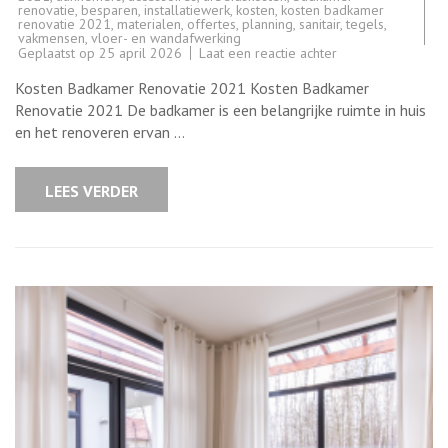
renovatie
,
besparen
,
installatiewerk
,
kosten
,
kosten badkamer
renovatie 2021
,
materialen
,
offertes
,
planning
,
sanitair
,
tegels
,
vakmensen
,
vloer- en wandafwerking
op
Geplaatst op
25 april 2026
Laat een reactie achter
De
Kosten
Kosten Badkamer Renovatie 2021 Kosten Badkamer
van
Badkamer
Renovatie 2021 De badkamer is een belangrijke ruimte in huis
Renovatie
en het renoveren ervan …
in
2021:
Wat
Kunt
LEES VERDER
U
Verwachten?