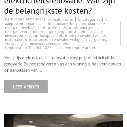
elektriciteitsrenovatie: Wat zijn
de belangrijkste kosten?
Bericht geplaatst door
Uncategorized
leesenafbouwbe
aanpassen
,
apparatuur
,
arbeidskosten
,
besparen
,
duurzame
energieopwekking
,
elektriciens
,
elektriciteit
,
energie-audit
,
energieleveranciers
,
energiezuinige toestellen
,
installatie
,
investeren
,
kostprijs
,
kostprijs elektriciteit renovatie
,
kwaliteit
,
materialen
,
offerte
,
prijzen
,
renovatie
,
veiligheid
,
vergunningen
,
verlichting
,
vernieuwen
,
zonnepanelen
op
Geplaatst op
30 april 2026
Laat een reactie achter
De
kostprijs
Kostprijs elektriciteit bij renovatie Kostprijs elektriciteit bij
van
elektriciteitsrenova
renovatie Bij het renoveren van een woning is het vernieuwen
Wat
of aanpassen van …
zijn
de
belangrijkste
kosten?
LEES VERDER