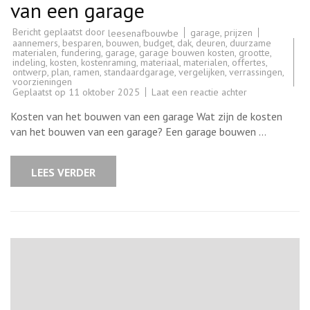
van een garage
Bericht geplaatst door
garage
,
prijzen
leesenafbouwbe
aannemers
,
besparen
,
bouwen
,
budget
,
dak
,
deuren
,
duurzame
materialen
,
fundering
,
garage
,
garage bouwen kosten
,
grootte
,
indeling
,
kosten
,
kostenraming
,
materiaal
,
materialen
,
offertes
,
ontwerp
,
plan
,
ramen
,
standaardgarage
,
vergelijken
,
verrassingen
,
voorzieningen
op
Geplaatst op
11 oktober 2025
Laat een reactie achter
Kostenraming
voor
Kosten van het bouwen van een garage Wat zijn de kosten
het
bouwen
van het bouwen van een garage? Een garage bouwen …
van
een
garage
LEES VERDER