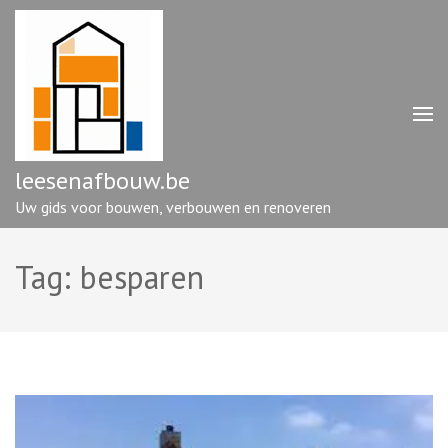
Ga
naar
inhoud
(druk
op
enter)
leesenafbouw.be
Uw gids voor bouwen, verbouwen en renoveren
Tag:
besparen