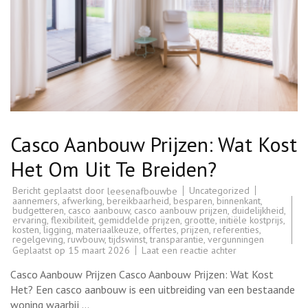
Casco Aanbouw Prijzen: Wat Kost
Het Om Uit Te Breiden?
Bericht geplaatst door
Uncategorized
leesenafbouwbe
aannemers
,
afwerking
,
bereikbaarheid
,
besparen
,
binnenkant
,
budgetteren
,
casco aanbouw
,
casco aanbouw prijzen
,
duidelijkheid
,
ervaring
,
flexibiliteit
,
gemiddelde prijzen
,
grootte
,
initiële kostprijs
,
kosten
,
ligging
,
materiaalkeuze
,
offertes
,
prijzen
,
referenties
,
regelgeving
,
ruwbouw
,
tijdswinst
,
transparantie
,
vergunningen
op
Geplaatst op
15 maart 2026
Laat een reactie achter
Casco
Aanbouw
Casco Aanbouw Prijzen Casco Aanbouw Prijzen: Wat Kost
Prijzen:
Wat
Het? Een casco aanbouw is een uitbreiding van een bestaande
Kost
woning waarbij …
Het