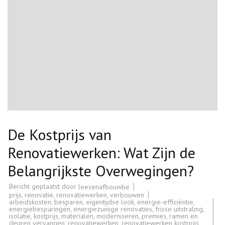
De Kostprijs van
Renovatiewerken: Wat Zijn de
Belangrijkste Overwegingen?
Bericht geplaatst door
leesenafbouwbe
prijs
,
renovatie
,
renovatiewerken
,
verbouwen
arbeidskosten
,
besparen
,
eigentijdse look
,
energie-efficiëntie
,
energiebesparingen
,
energiezuinige renovaties
,
frisse uitstraling
,
isolatie
,
kostprijs
,
materialen
,
moderniseren
,
premies
,
ramen en
deuren vervangen
,
renovatiewerken
,
renovatiewerken kostprijs
,