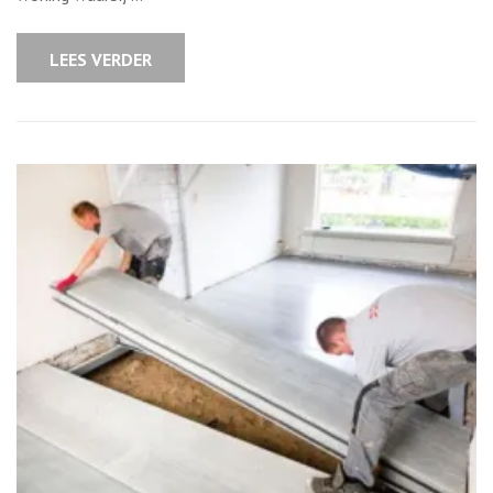
Om
Uit
Te
LEES VERDER
Breiden?