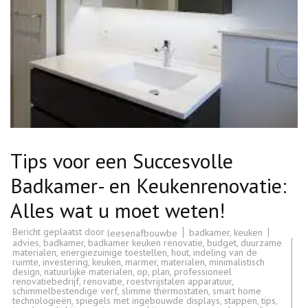
Tips voor een Succesvolle
Badkamer- en Keukenrenovatie:
Alles wat u moet weten!
Bericht geplaatst door
badkamer
,
keuken
leesenafbouwbe
advies
,
badkamer
,
badkamer keuken renovatie
,
budget
,
duurzame
materialen
,
energiezuinige toestellen
,
hout
,
indeling van de
ruimte
,
investering
,
keuken
,
marmer
,
materialen
,
minimalistisch
design
,
natuurlijke materialen
,
op
,
plan
,
professioneel
renovatiebedrijf
,
renovatie
,
roestvrijstalen apparatuur
,
schimmelbestendige verf
,
slimme thermostaten
,
smart home
technologieën
,
spiegels met ingebouwde displays
,
stappen
,
tips
,