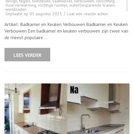
design
,
tegels
,
toestellen
,
vaatwasser
,
verbouwen
,
verlichting
,
vloerverwarming
,
vochtige ruimtes
,
waterbesparende kranen
,
werkbladen
op
Geplaatst op
03 augustus 2025
Laat een reactie achter
Tips
voor
Artikel: Badkamer en Keuken Verbouwen Badkamer en Keuken
het
Verbouwen
Verbouwen Een badkamer en keuken verbouwen zijn twee van
van
de meest populaire …
Badkamer
en
Keuken
LEES VERDER