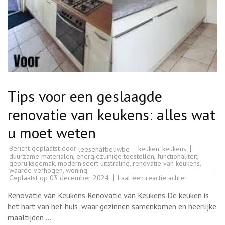
Tips voor een geslaagde
renovatie van keukens: alles wat
u moet weten
Bericht geplaatst door
keuken
,
keukens
leesenafbouwbe
duurzame materialen
,
energiezuinige toestellen
,
functionaliteit
,
gebruiksgemak
,
moderniseert uitstraling
,
renovatie van keukens
,
waarde verhogen
,
woning
op
Geplaatst op
03 december 2024
Laat een reactie achter
Tips
voor
Renovatie van Keukens Renovatie van Keukens De keuken is
een
geslaagde
het hart van het huis, waar gezinnen samenkomen en heerlijke
renovatie
maaltijden …
van