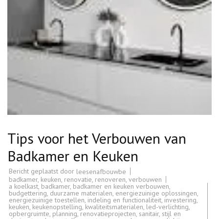
Tips voor het Verbouwen van
Badkamer en Keuken
Bericht geplaatst door
leesenafbouwbe
badkamer
,
keuken
,
renovatie
,
renoveren
,
verbouwen
a koelkast
,
badkamer
,
badkamer en keuken verbouwen
,
budgettering
,
duurzame materialen
,
energiezuinige oplossingen
,
energiezuinige toestellen
,
indeling en functionaliteit
,
investering
,
keuken
,
keukenopstelling
,
kwaliteitsmaterialen
,
led-verlichting
,
opbergruimte
,
planning
,
renovatieprojecten
,
sanitair
,
stijl en