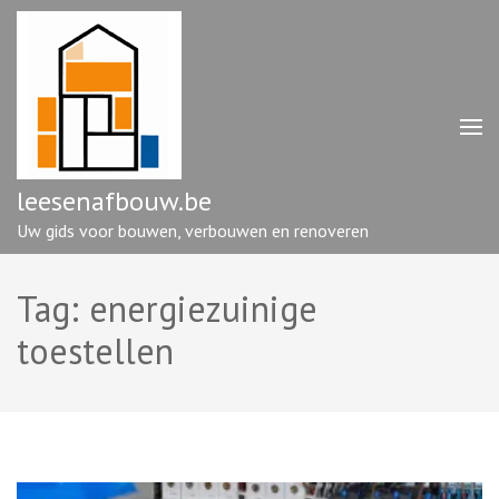
Ga
naar
inhoud
(druk
op
enter)
leesenafbouw.be
Uw gids voor bouwen, verbouwen en renoveren
Tag:
energiezuinige
toestellen