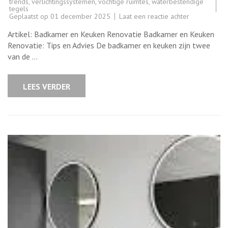
trends
,
verlichtingssystemen
,
vochtige ruimtes
,
waterbestendige
tegels
op
Geplaatst op
01 december 2025
Laat een reactie achter
Tips
voor
Artikel: Badkamer en Keuken Renovatie Badkamer en Keuken
een
Succesvolle
Renovatie: Tips en Advies De badkamer en keuken zijn twee
Badkamer-
van de …
en
Keukenrenova
Alles
wat
LEES VERDER
u
moet
weten!