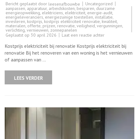
Bericht geplaatst door
Uncategorized
leesenafbouwbe
aanpassen
,
apparatuur
,
arbeidskosten
,
besparen
,
duurzame
energieopwekking
,
elektriciens
,
elektriciteit
,
energie-audit
,
energieleveranciers
,
energiezuinige toestellen
,
installatie
,
investeren
,
kostprijs
,
kostprijs elektriciteit renovatie
,
kwaliteit
,
materialen
,
offerte
,
prijzen
,
renovatie
,
veiligheid
,
vergunningen
,
verlichting
,
vernieuwen
,
zonnepanelen
op
Geplaatst op
30 april 2026
Laat een reactie achter
De
kostprijs
Kostprijs elektriciteit bij renovatie Kostprijs elektriciteit bij
van
elektriciteitsrenova
renovatie Bij het renoveren van een woning is het vernieuwen
Wat
of aanpassen van …
zijn
de
belangrijkste
kosten?
LEES VERDER