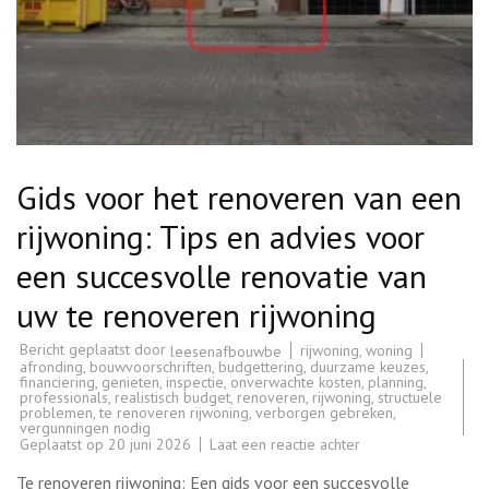
Gids voor het renoveren van een
rijwoning: Tips en advies voor
een succesvolle renovatie van
uw te renoveren rijwoning
Bericht geplaatst door
rijwoning
,
woning
leesenafbouwbe
afronding
,
bouwvoorschriften
,
budgettering
,
duurzame keuzes
,
financiering
,
genieten
,
inspectie
,
onverwachte kosten
,
planning
,
professionals
,
realistisch budget
,
renoveren
,
rijwoning
,
structuele
problemen
,
te renoveren rijwoning
,
verborgen gebreken
,
vergunningen nodig
op
Geplaatst op
20 juni 2026
Laat een reactie achter
Gids
voor
Te renoveren rijwoning: Een gids voor een succesvolle