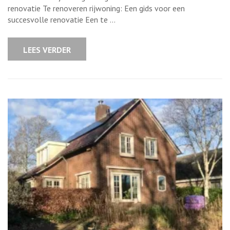
het
renoveren
renovatie Te renoveren rijwoning: Een gids voor een
van
succesvolle renovatie Een te …
een
rijwoning:
Tips
en
LEES VERDER
advies
voor
een
succesvolle
renovatie
van
uw
te
renoveren
rijwoning