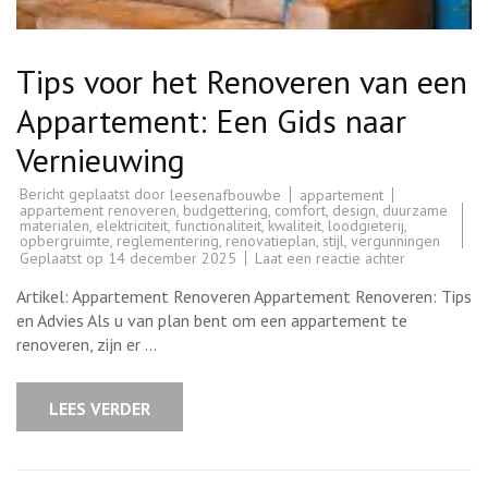
Tips voor het Renoveren van een
Appartement: Een Gids naar
Vernieuwing
Bericht geplaatst door
appartement
leesenafbouwbe
appartement renoveren
,
budgettering
,
comfort
,
design
,
duurzame
materialen
,
elektriciteit
,
functionaliteit
,
kwaliteit
,
loodgieterij
,
opbergruimte
,
reglementering
,
renovatieplan
,
stijl
,
vergunningen
op
Geplaatst op
14 december 2025
Laat een reactie achter
Tips
voor
Artikel: Appartement Renoveren Appartement Renoveren: Tips
het
Renoveren
en Advies Als u van plan bent om een appartement te
van
renoveren, zijn er …
een
Appartement
Een
Gids
LEES VERDER
naar
Vernieuwing