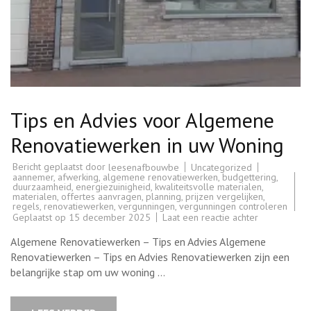
Tips en Advies voor Algemene
Renovatiewerken in uw Woning
Bericht geplaatst door
Uncategorized
leesenafbouwbe
aannemer
,
afwerking
,
algemene renovatiewerken
,
budgettering
,
duurzaamheid
,
energiezuinigheid
,
kwaliteitsvolle materialen
,
materialen
,
offertes aanvragen
,
planning
,
prijzen vergelijken
,
regels
,
renovatiewerken
,
vergunningen
,
vergunningen controleren
op
Geplaatst op
15 december 2025
Laat een reactie achter
Tips
en
Algemene Renovatiewerken – Tips en Advies Algemene
Advies
voor
Renovatiewerken – Tips en Advies Renovatiewerken zijn een
Algemene
belangrijke stap om uw woning …
Renovatiewe
in
uw
Woning