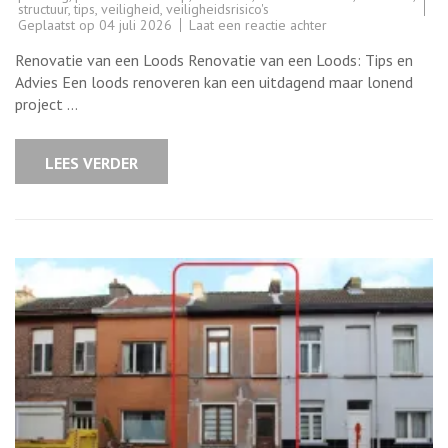
structuur
,
tips
,
veiligheid
,
veiligheidsrisico's
op
Geplaatst op
04 juli 2026
Laat een reactie achter
Tips
voor
Renovatie van een Loods Renovatie van een Loods: Tips en
een
Succesvolle
Advies Een loods renoveren kan een uitdagend maar lonend
Renovatie
project …
van
een
Loods
LEES VERDER