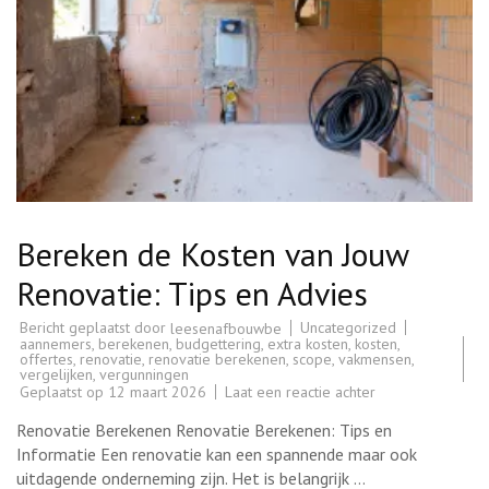
Bereken de Kosten van Jouw
Renovatie: Tips en Advies
Bericht geplaatst door
Uncategorized
leesenafbouwbe
aannemers
,
berekenen
,
budgettering
,
extra kosten
,
kosten
,
offertes
,
renovatie
,
renovatie berekenen
,
scope
,
vakmensen
,
vergelijken
,
vergunningen
op
Geplaatst op
12 maart 2026
Laat een reactie achter
Bereken
de
Renovatie Berekenen Renovatie Berekenen: Tips en
Kosten
van
Informatie Een renovatie kan een spannende maar ook
Jouw
uitdagende onderneming zijn. Het is belangrijk …
Renovatie: