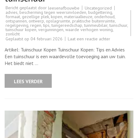
Bericht geplaatst door
Uncategorized
leesenafbouwbe
advies
,
bescherming tegen weersinvloeden
,
budgettering
,
formaat
,
gezellige plek
,
kopen
,
materiaalkeuze
,
onderhoud
,
ontspannen
,
ontwerp
,
opslagruimte
,
praktische buitenruimte
,
regelgeving
,
regen
,
tips
,
tuingereedschap
,
tuinmeubilair
,
tuinschuur
,
tuinschuur kopen
,
vergunningen
,
waarde verhogen woning
,
zonlicht
op
Geplaatst op
04 februari 2026
Laat een reactie achter
Tips
voor
Artikel: Tuinschuur Kopen Tuinschuur Kopen: Tips en Advies
het
kopen
Een tuinschuur is een waardevolle toevoeging aan uw tuin.
van
Het biedt niet …
een
tuinschuur
LEES VERDER