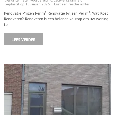
vierkante meter
,
voorbereiding
,
zelfwerkzaamheid
op
Geplaatst op
10 januari 2026
Laat een reactie achter
Alles
over
Renovatie Prijzen Per m² Renovatie Prijzen Per m²: Wat Kost
Renovatieprijzen
Per
Renoveren? Renoveren is een belangrijke stap om uw woning
vierkante
te …
meter
(m²)
in
België
LEES VERDER