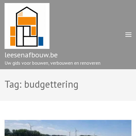
Ga
naar
inhoud
(druk
op
enter)
leesenafbouw.be
Uw gids voor bouwen, verbouwen en renoveren
Tag:
budgettering