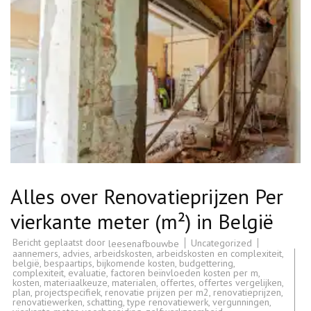
Alles over Renovatieprijzen Per
vierkante meter (m²) in België
Bericht geplaatst door
Uncategorized
leesenafbouwbe
aannemers
,
advies
,
arbeidskosten
,
arbeidskosten en complexiteit
,
belgië
,
bespaartips
,
bijkomende kosten
,
budgettering
,
complexiteit
,
evaluatie
,
factoren beïnvloeden kosten per m
,
kosten
,
materiaalkeuze
,
materialen
,
offertes
,
offertes vergelijken
,
plan
,
projectspecifiek
,
renovatie prijzen per m2
,
renovatieprijzen
,
renovatiewerken
,
schatting
,
type renovatiewerk
,
vergunningen
,