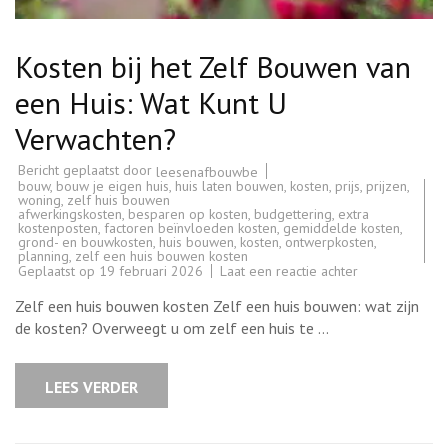
Kosten bij het Zelf Bouwen van
een Huis: Wat Kunt U
Verwachten?
Bericht geplaatst door
leesenafbouwbe
bouw
,
bouw je eigen huis
,
huis laten bouwen
,
kosten
,
prijs
,
prijzen
,
woning
,
zelf huis bouwen
afwerkingskosten
,
besparen op kosten
,
budgettering
,
extra
kostenposten
,
factoren beïnvloeden kosten
,
gemiddelde kosten
,
grond- en bouwkosten
,
huis bouwen
,
kosten
,
ontwerpkosten
,
planning
,
zelf een huis bouwen kosten
op
Geplaatst op
19 februari 2026
Laat een reactie achter
Kosten
bij
Zelf een huis bouwen kosten Zelf een huis bouwen: wat zijn
het
Zelf
de kosten? Overweegt u om zelf een huis te …
Bouwen
van
een
Huis:
LEES VERDER
Wat
Kunt
U
Verwachten?