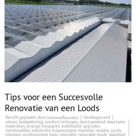
Tips voor een Succesvolle
Renovatie van een Loods
Bericht geplaatst door
Uncategorized
leesenafbouwbe
advies
,
budgettering
,
comfort verhogen
,
duurzaamheid
,
duurzame
materialen
,
energie besparen
,
esthetische upgrades
,
functionaliteit
,
industriële toepassingen
,
inspectie
,
isolatie
,
loods
,
planning
,
professionele hulp
,
renovatie
,
renovatie loods
,
stabiliteit
,