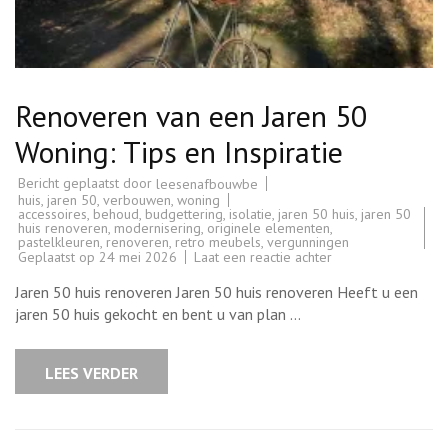
Renoveren van een Jaren 50
Woning: Tips en Inspiratie
Bericht geplaatst door
leesenafbouwbe
huis
,
jaren 50
,
verbouwen
,
woning
accessoires
,
behoud
,
budgettering
,
isolatie
,
jaren 50 huis
,
jaren 50
huis renoveren
,
modernisering
,
originele elementen
,
pastelkleuren
,
renoveren
,
retro meubels
,
vergunningen
op
Geplaatst op
24 mei 2026
Laat een reactie achter
Renoveren
van
Jaren 50 huis renoveren Jaren 50 huis renoveren Heeft u een
een
Jaren
jaren 50 huis gekocht en bent u van plan …
50
Woning:
Tips
en
LEES VERDER
Inspiratie