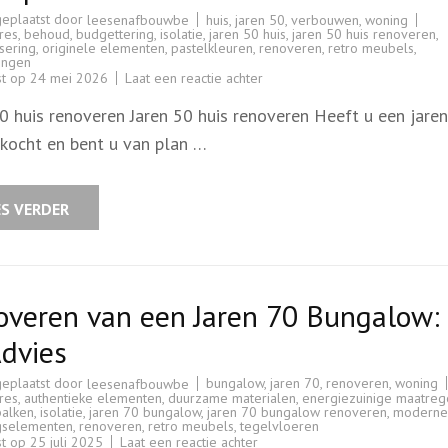
geplaatst door
huis
,
jaren 50
,
verbouwen
,
woning
leesenafbouwbe
res
,
behoud
,
budgettering
,
isolatie
,
jaren 50 huis
,
jaren 50 huis renoveren
,
sering
,
originele elementen
,
pastelkleuren
,
renoveren
,
retro meubels
,
ingen
op
st op
24 mei 2026
Laat een reactie achter
Renoveren
van
50 huis renoveren Jaren 50 huis renoveren Heeft u een jare
een
Jaren
ekocht en bent u van plan …
50
Woning:
Tips
en
Inspiratie
ES VERDER
overen van een Jaren 70 Bungalow: 
dvies
geplaatst door
bungalow
,
jaren 70
,
renoveren
,
woning
leesenafbouwbe
res
,
authentieke elementen
,
duurzame materialen
,
energiezuinige maatreg
balken
,
isolatie
,
jaren 70 bungalow
,
jaren 70 bungalow renoveren
,
moderne
ngselementen
,
renoveren
,
retro meubels
,
tegelvloeren
op
st op
25 juli 2025
Laat een reactie achter