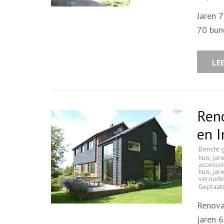
Jaren 
70 bun
LE
Reno
en I
Bericht 
huis
,
jar
accessoi
huis
,
jar
verouder
Geplaat
Renova
jaren 