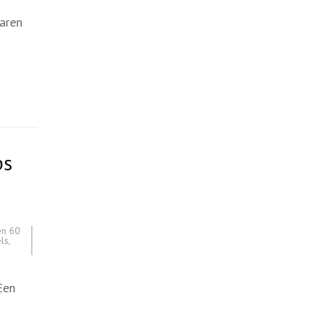
aren
ps
en 60
ls
,
Een