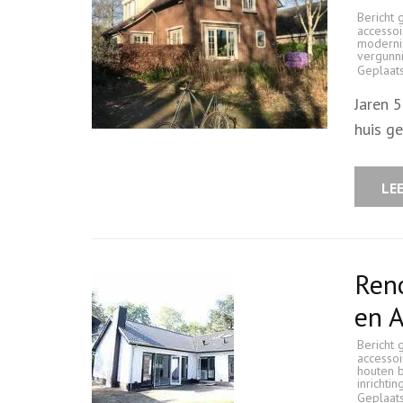
Bericht 
accessoi
moderni
vergunn
Geplaat
Jaren 
huis g
LE
Ren
en A
Bericht 
accessoi
houten 
inrichti
Geplaat