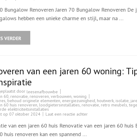
Renoveren
van
70 Bungalow Renoveren Jaren 70 Bungalow Renoveren De j
een
Jaren
galows hebben een unieke charme en stijl, maar na …
70
Bungalow:
Tips
en
Advies
ES VERDER
veren van een jaren 60 woning: Ti
nspiratie
geplaatst door
leesenafbouwbe
en 60
,
renovatie
,
renoveren
,
verbouwen
,
woning
res
,
behoud originele elementen
,
energiezuinigheid
,
houtwerk
,
isolatie
,
jar
en 60 huis renoveren
,
loodgietersinstallaties
,
renovatie
,
retro meubels
,
tege
de elektriciteitsinstallaties
op
st op
07 oktober 2024
Laat een reactie achter
Renoveren
van
tie van een jaren 60 huis Renovatie van een jaren 60 huis 
een
jaren
60 huis renoveren kan een spannend …
60