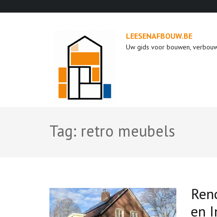
Ga
naar
inhoud
LEESENAFBOUW.BE
(druk
Uw gids voor bouwen, verbou
op
enter)
Tag:
retro meubels
Reno
en I