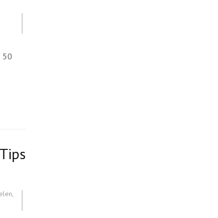
n 50
Tips
elen
,