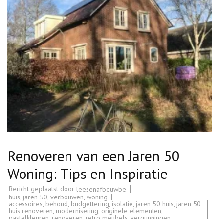
Renoveren van een Jaren 50
Woning: Tips en Inspiratie
Bericht geplaatst door
leesenafbouwbe
huis
,
jaren 50
,
verbouwen
,
woning
accessoires
,
behoud
,
budgettering
,
isolatie
,
jaren 50 huis
,
jaren 50
huis renoveren
,
modernisering
,
originele elementen
,
pastelkleuren
,
renoveren
,
retro meubels
,
vergunningen