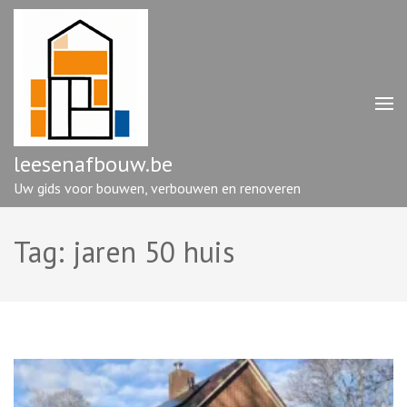
Ga
naar
inhoud
(druk
op
enter)
leesenafbouw.be
Uw gids voor bouwen, verbouwen en renoveren
Tag:
jaren 50 huis