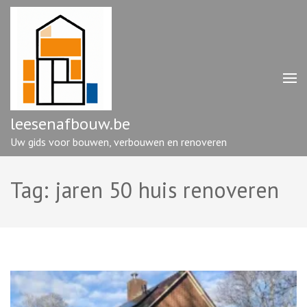
Ga
naar
inhoud
(druk
op
enter)
leesenafbouw.be
Uw gids voor bouwen, verbouwen en renoveren
Tag:
jaren 50 huis renoveren