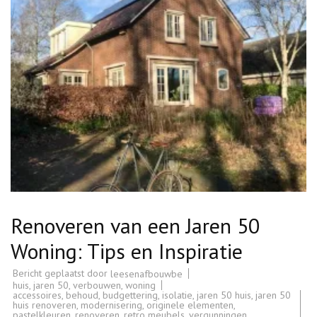
Renoveren van een Jaren 50
Woning: Tips en Inspiratie
Bericht geplaatst door
leesenafbouwbe
huis
,
jaren 50
,
verbouwen
,
woning
accessoires
,
behoud
,
budgettering
,
isolatie
,
jaren 50 huis
,
jaren 50
huis renoveren
,
modernisering
,
originele elementen
,
pastelkleuren
,
renoveren
,
retro meubels
,
vergunningen