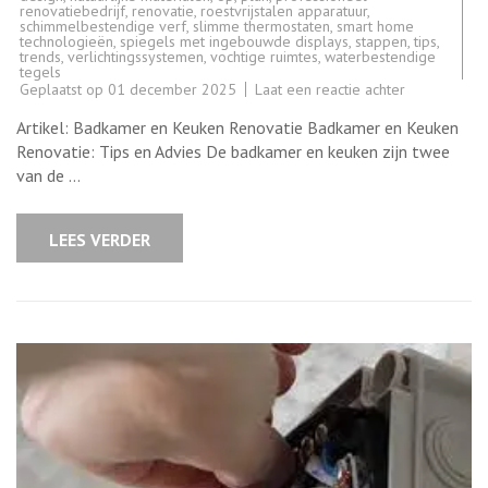
renovatiebedrijf
,
renovatie
,
roestvrijstalen apparatuur
,
schimmelbestendige verf
,
slimme thermostaten
,
smart home
technologieën
,
spiegels met ingebouwde displays
,
stappen
,
tips
,
trends
,
verlichtingssystemen
,
vochtige ruimtes
,
waterbestendige
tegels
op
Geplaatst op
01 december 2025
Laat een reactie achter
Tips
voor
Artikel: Badkamer en Keuken Renovatie Badkamer en Keuken
een
Succesvolle
Renovatie: Tips en Advies De badkamer en keuken zijn twee
Badkamer-
van de …
en
Keukenrenova
Alles
wat
LEES VERDER
u
moet
weten!