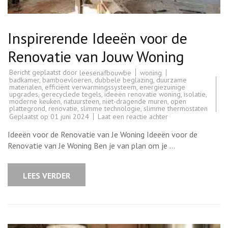
Inspirerende Ideeën voor de
Renovatie van Jouw Woning
Bericht geplaatst door
woning
leesenafbouwbe
badkamer
,
bamboevloeren
,
dubbele beglazing
,
duurzame
materialen
,
efficiënt verwarmingssysteem
,
energiezuinige
upgrades
,
gerecyclede tegels
,
ideeën renovatie woning
,
isolatie
,
moderne keuken
,
natuursteen
,
niet-dragende muren
,
open
plattegrond
,
renovatie
,
slimme technologie
,
slimme thermostaten
op
Geplaatst op
01 juni 2024
Laat een reactie achter
Inspirerende
Ideeën
Ideeën voor de Renovatie van Je Woning Ideeën voor de
voor
de
Renovatie van Je Woning Ben je van plan om je …
Renovatie
van
Jouw
Woning
LEES VERDER