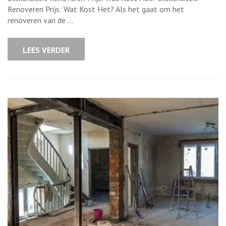
Renoveren:
Wat
Renoveren Prijs: Wat Kost Het? Als het gaat om het
Zijn
renoveren van de …
de
Prijsindicaties?
LEES VERDER