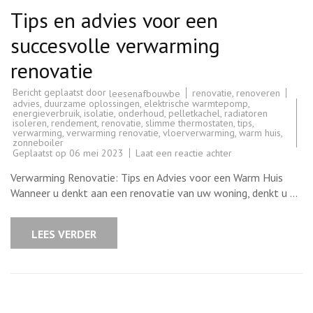
Tips en advies voor een
succesvolle verwarming
renovatie
Bericht geplaatst door
renovatie
,
renoveren
leesenafbouwbe
advies
,
duurzame oplossingen
,
elektrische warmtepomp
,
energieverbruik
,
isolatie
,
onderhoud
,
pelletkachel
,
radiatoren
isoleren
,
rendement
,
renovatie
,
slimme thermostaten
,
tips
,
verwarming
,
verwarming renovatie
,
vloerverwarming
,
warm huis
,
zonneboiler
op
Geplaatst op
06 mei 2023
Laat een reactie achter
Tips
en
Verwarming Renovatie: Tips en Advies voor een Warm Huis
advies
voor
Wanneer u denkt aan een renovatie van uw woning, denkt u …
een
succesvolle
verwarming
renovatie
LEES VERDER