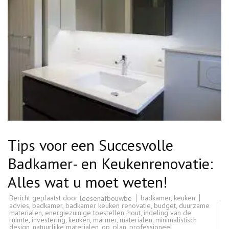
Tips voor een Succesvolle
Badkamer- en Keukenrenovatie:
Alles wat u moet weten!
Bericht geplaatst door
badkamer
,
keuken
leesenafbouwbe
advies
,
badkamer
,
badkamer keuken renovatie
,
budget
,
duurzame
materialen
,
energiezuinige toestellen
,
hout
,
indeling van de
ruimte
,
investering
,
keuken
,
marmer
,
materialen
,
minimalistisch
design
,
natuurlijke materialen
,
op
,
plan
,
professioneel