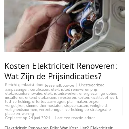
Kosten Elektriciteit Renoveren:
Wat Zijn de Prijsindicaties?
Bericht geplaatst door
Uncategorized
leesenafbouwbe
aanpassingen
,
certificaten
,
elektriciteit renoveren prijs
,
elektriciteitsrenovatie
,
elektriciteitswerken
,
energiezuinige opties
installeren
,
erkend elektricien
,
investeren
,
kosten
,
kwalitatief werk
,
led-verlichting
,
offertes aanvragen
,
plan maken
,
prijzen
vergelijken
,
slimme thermostaten
,
stopcontacten
,
veiligheid
,
veiligheidsnormen
,
verbeteringen
,
verlichting op strategische
plaatsen
,
woning
op
Geplaatst op
24 juni 2024
Laat een reactie achter
Kosten
Elektriciteit
Elektriciteit Renoveren Prijs: Wat Kost Het? Elektriciteit