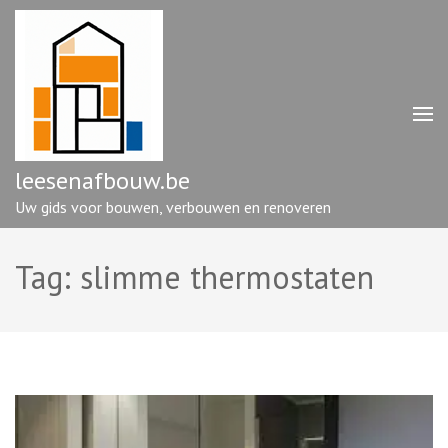
Ga
naar
inhoud
(druk
op
enter)
leesenafbouw.be
Uw gids voor bouwen, verbouwen en renoveren
Tag:
slimme thermostaten