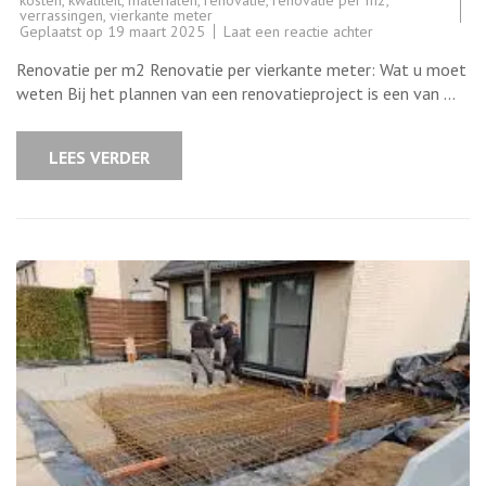
verrassingen
,
vierkante meter
op
Geplaatst op
19 maart 2025
Laat een reactie achter
Kostenraming
voor
Renovatie per m2 Renovatie per vierkante meter: Wat u moet
renovatie
per
weten Bij het plannen van een renovatieproject is een van …
vierkante
meter:
Wat
u
LEES VERDER
moet
weten