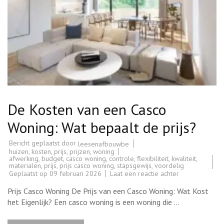
De Kosten van een Casco
Woning: Wat bepaalt de prijs?
Bericht geplaatst door
leesenafbouwbe
huizen
,
kosten
,
prijs
,
prijzen
,
woning
afwerking
,
budget
,
casco woning
,
controle
,
flexibiliteit
,
kwaliteit
,
materialen
,
prijs
,
prijs casco woning
,
stapsgewijs
,
voordelig
op
Geplaatst op
09 februari 2026
Laat een reactie achter
De
Kosten
Prijs Casco Woning De Prijs van een Casco Woning: Wat Kost
van
een
het Eigenlijk? Een casco woning is een woning die …
Casco
Woning:
Wat