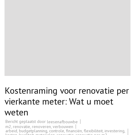
Kostenraming voor renovatie per
vierkante meter: Wat u moet
weten
Bericht geplaatst door
leesenafbouwbe
m2
,
renovatie
,
renoveren
,
verbouwen
arbeid
,
budgetplanning
,
controle
,
financiën
,
flexibiliteit
,
investering
,
kosten
,
kwaliteit
,
materialen
,
renovatie
,
renovatie per m2
,