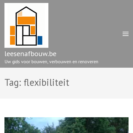
Ga
naar
inhoud
(druk
op
enter)
leesenafbouw.be
Uw gids voor bouwen, verbouwen en renoveren
Tag:
flexibiliteit