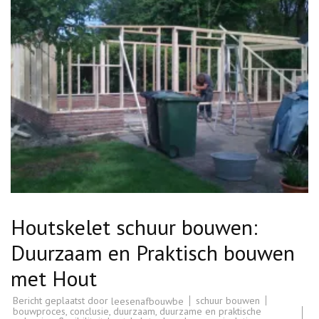
Houtskelet schuur bouwen:
Duurzaam en Praktisch bouwen
met Hout
Bericht geplaatst door
schuur bouwen
leesenafbouwbe
bouwproces
,
conclusie
,
duurzaam
,
duurzame en praktische