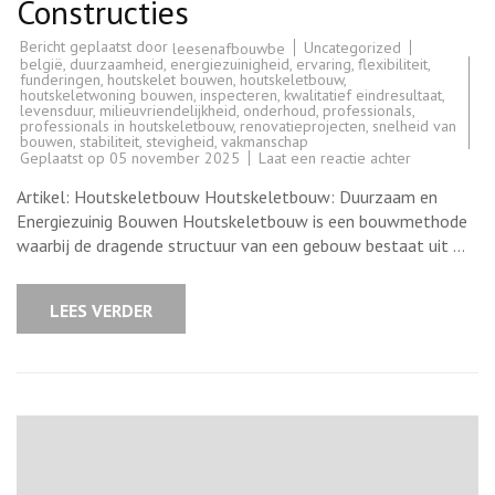
Constructies
Bericht geplaatst door
Uncategorized
leesenafbouwbe
belgië
,
duurzaamheid
,
energiezuinigheid
,
ervaring
,
flexibiliteit
,
funderingen
,
houtskelet bouwen
,
houtskeletbouw
,
houtskeletwoning bouwen
,
inspecteren
,
kwalitatief eindresultaat
,
levensduur
,
milieuvriendelijkheid
,
onderhoud
,
professionals
,
professionals in houtskeletbouw
,
renovatieprojecten
,
snelheid van
bouwen
,
stabiliteit
,
stevigheid
,
vakmanschap
op
Geplaatst op
05 november 2025
Laat een reactie achter
Houtskeletb
Duurzaam
Artikel: Houtskeletbouw Houtskeletbouw: Duurzaam en
en
Efficiënt
Energiezuinig Bouwen Houtskeletbouw is een bouwmethode
Bouwen
waarbij de dragende structuur van een gebouw bestaat uit …
met
Houten
Constructies
LEES VERDER