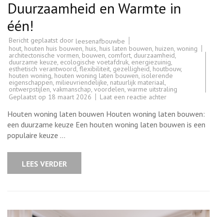
Duurzaamheid en Warmte in
één!
Bericht geplaatst door
leesenafbouwbe
hout
,
houten huis bouwen
,
huis
,
huis laten bouwen
,
huizen
,
woning
architectonische vormen
,
bouwen
,
comfort
,
duurzaamheid
,
duurzame keuze
,
ecologische voetafdruk
,
energiezuinig
,
esthetisch verantwoord
,
flexibiliteit
,
gezelligheid
,
houtbouw
,
houten woning
,
houten woning laten bouwen
,
isolerende
eigenschappen
,
milieuvriendelijke
,
natuurlijk materiaal
,
ontwerpstijlen
,
vakmanschap
,
voordelen
,
warme uitstraling
op
Geplaatst op
18 maart 2026
Laat een reactie achter
Houten
woning
Houten woning laten bouwen Houten woning laten bouwen:
laten
bouwen:
een duurzame keuze Een houten woning laten bouwen is een
Duurzaamheid
populaire keuze …
en
Warmte
in
één!
LEES VERDER