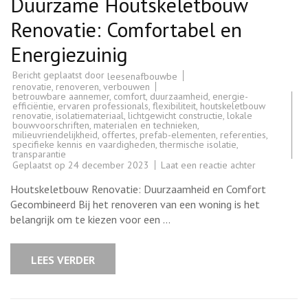
Duurzame Houtskeletbouw
Renovatie: Comfortabel en
Energiezuinig
Bericht geplaatst door
leesenafbouwbe
renovatie
,
renoveren
,
verbouwen
betrouwbare aannemer
,
comfort
,
duurzaamheid
,
energie-
efficiëntie
,
ervaren professionals
,
flexibiliteit
,
houtskeletbouw
renovatie
,
isolatiemateriaal
,
lichtgewicht constructie
,
lokale
bouwvoorschriften
,
materialen en technieken
,
milieuvriendelijkheid
,
offertes
,
prefab-elementen
,
referenties
,
specifieke kennis en vaardigheden
,
thermische isolatie
,
transparantie
op
Geplaatst op
24 december 2023
Laat een reactie achter
Duurzame
Houtskeletb
Houtskeletbouw Renovatie: Duurzaamheid en Comfort
Renovatie:
Comfortabel
Gecombineerd Bij het renoveren van een woning is het
en
belangrijk om te kiezen voor een …
Energiezuini
LEES VERDER