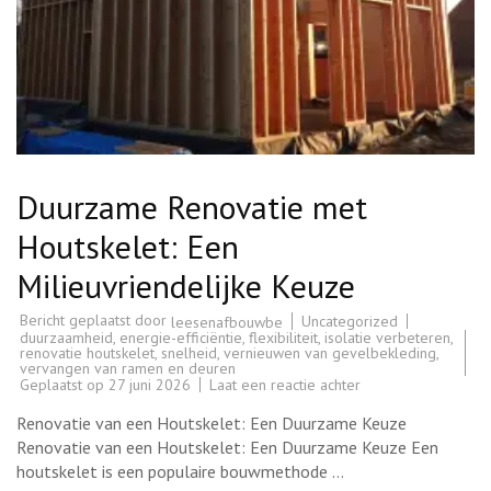
Duurzame Renovatie met
Houtskelet: Een
Milieuvriendelijke Keuze
Bericht geplaatst door
Uncategorized
leesenafbouwbe
duurzaamheid
,
energie-efficiëntie
,
flexibiliteit
,
isolatie verbeteren
,
renovatie houtskelet
,
snelheid
,
vernieuwen van gevelbekleding
,
vervangen van ramen en deuren
op
Geplaatst op
27 juni 2026
Laat een reactie achter
Duurzame
Renovatie
Renovatie van een Houtskelet: Een Duurzame Keuze
met
Houtskelet:
Renovatie van een Houtskelet: Een Duurzame Keuze Een
Een
houtskelet is een populaire bouwmethode …
Milieuvriendelijke