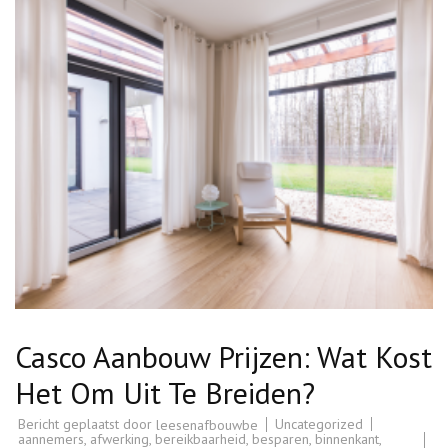
Casco Aanbouw Prijzen: Wat Kost
Het Om Uit Te Breiden?
Bericht geplaatst door
Uncategorized
leesenafbouwbe
aannemers
,
afwerking
,
bereikbaarheid
,
besparen
,
binnenkant
,