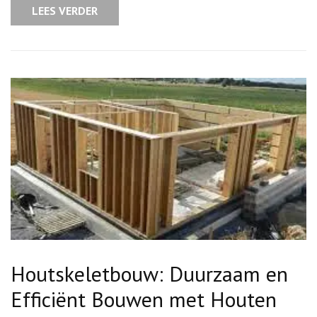
bepaalt
LEES VERDER
de
prijs?
Houtskeletbouw: Duurzaam en
Efficiënt Bouwen met Houten