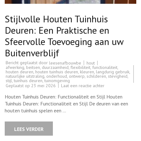
Stijlvolle Houten Tuinhuis
Deuren: Een Praktische en
Sfeervolle Toevoeging aan uw
Buitenverblijf
Bericht geplaatst door
hout
leesenafbouwbe
afwerking
,
beitsen
,
duurzaamheid
,
flexibiliteit
,
functionaliteit
,
houten deuren
,
houten tuinhuis deuren
,
kleuren
,
langdurig gebruik
,
natuurlijke uitstraling
,
onderhoud
,
ontwerp
,
schilderen
,
stevigheid
,
stijl
,
tuinhuis deuren
,
tuinomgeving
op
Geplaatst op
23 mei 2026
Laat een reactie achter
Stijlvolle
Houten
Houten Tuinhuis Deuren: Functionaliteit en Stijl Houten
Tuinhuis
Deuren:
Tuinhuis Deuren: Functionaliteit en Stijl De deuren van een
Een
houten tuinhuis spelen een …
Praktische
en
Sfeervolle
Toevoeging
LEES VERDER
aan
uw
Buitenverblijf