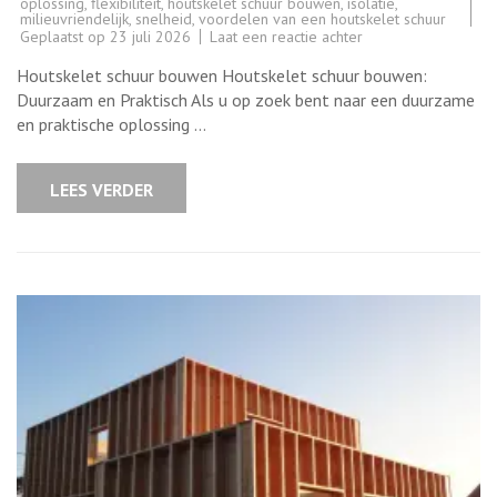
oplossing
,
flexibiliteit
,
houtskelet schuur bouwen
,
isolatie
,
milieuvriendelijk
,
snelheid
,
voordelen van een houtskelet schuur
op
Geplaatst op
23 juli 2026
Laat een reactie achter
Houtskelet
schuur
Houtskelet schuur bouwen Houtskelet schuur bouwen:
bouwen:
Duurzaam
Duurzaam en Praktisch Als u op zoek bent naar een duurzame
en
en praktische oplossing …
Praktisch
bouwen
met
Hout
LEES VERDER