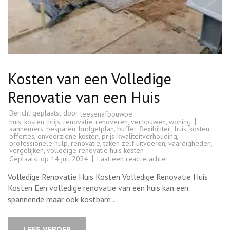
Kosten van een Volledige
Renovatie van een Huis
Bericht geplaatst door
leesenafbouwbe
huis
,
kosten
,
prijs
,
renovatie
,
renoveren
,
verbouwen
,
woning
aannemers
,
besparen
,
budgetplan
,
buffer
,
flexibiliteit
,
huis
,
kosten
,
offertes
,
onvoorziene kosten
,
prijs-kwaliteitverhouding
,
professionele hulp
,
renovatie
,
taken zelf uitvoeren
,
vaardigheden
,
vergelijken
,
volledige renovatie huis kosten
op
Geplaatst op
14 juli 2024
Laat een reactie achter
Kosten
van
Volledige Renovatie Huis Kosten Volledige Renovatie Huis
een
Volledige
Kosten Een volledige renovatie van een huis kan een
Renovatie
spannende maar ook kostbare …
van
een
Huis
LEES VERDER