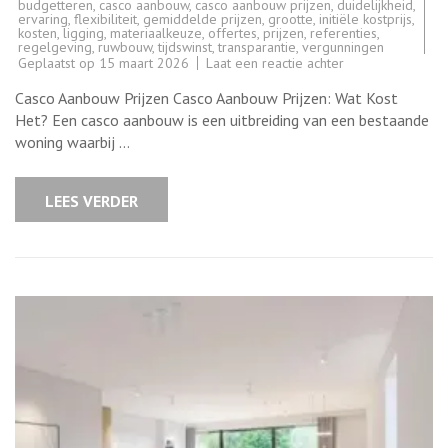
budgetteren
,
casco aanbouw
,
casco aanbouw prijzen
,
duidelijkheid
,
ervaring
,
flexibiliteit
,
gemiddelde prijzen
,
grootte
,
initiële kostprijs
,
kosten
,
ligging
,
materiaalkeuze
,
offertes
,
prijzen
,
referenties
,
regelgeving
,
ruwbouw
,
tijdswinst
,
transparantie
,
vergunningen
op
Geplaatst op
15 maart 2026
Laat een reactie achter
Casco
Aanbouw
Casco Aanbouw Prijzen Casco Aanbouw Prijzen: Wat Kost
Prijzen:
Wat
Het? Een casco aanbouw is een uitbreiding van een bestaande
Kost
woning waarbij …
Het
Om
Uit
Te
LEES VERDER
Breiden?