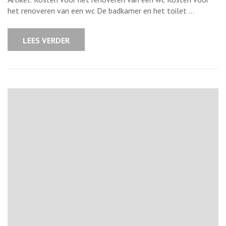
het
renoveren
het renoveren van een wc De badkamer en het toilet …
van
een
wc:
Wat
LEES VERDER
zijn
de
prijskaartjes?