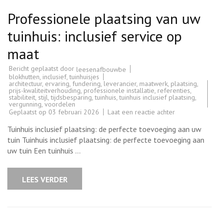
Professionele plaatsing van uw
tuinhuis: inclusief service op
maat
Bericht geplaatst door
leesenafbouwbe
blokhutten
,
inclusief
,
tuinhuisjes
architectuur
,
ervaring
,
fundering
,
leverancier
,
maatwerk
,
plaatsing
,
prijs-kwaliteitverhouding
,
professionele installatie
,
referenties
,
stabiliteit
,
stijl
,
tijdsbesparing
,
tuinhuis
,
tuinhuis inclusief plaatsing
,
vergunning
,
voordelen
op
Geplaatst op
03 februari 2026
Laat een reactie achter
Professionele
plaatsing
Tuinhuis inclusief plaatsing: de perfecte toevoeging aan uw
van
uw
tuin Tuinhuis inclusief plaatsing: de perfecte toevoeging aan
tuinhuis:
uw tuin Een tuinhuis …
inclusief
service
op
maat
LEES VERDER