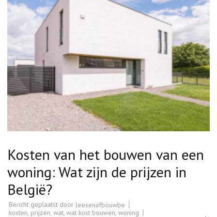
Kosten van het bouwen van een
woning: Wat zijn de prijzen in
België?
Bericht geplaatst door
leesenafbouwbe
kosten
,
prijzen
,
wat
,
wat kost bouwen
,
woning