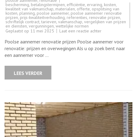
poolse aannemer
,
renovatie
bescherming
,
betalingstermijnen
,
efficiëntie
,
ervaring
,
kosten
,
kwaliteit van vakmanschap
,
materialen
,
offerte
,
opsplitsing van
kosten
,
planning
,
poolse aannemer
,
poolse aannemer renovatie
prijzen
,
prijs-kwaliteitverhouding
,
referenties
,
renovatie prijzen
,
schriftelijk contract
,
tarieven
,
vakmanschap
,
vergelijken van prijzen
en diensten
,
vergunningen
,
wettelijke normen
op
Geplaatst op
11 mei 2025
Laat een reactie achter
Vergelijk
Poolse
Poolse aannemer renovatie prijzen Poolse aannemer voor
aannemer
renovatie
renovatie: prijzen en overwegingen Als u op zoek bent naar
prijzen
een aannemer voor …
voor
uw
bouwproject
LEES VERDER