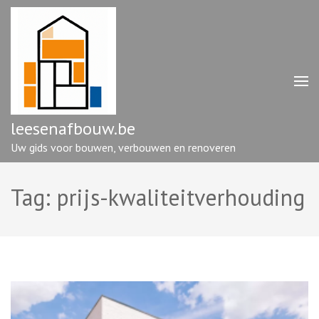
Ga
naar
inhoud
(druk
op
enter)
leesenafbouw.be
Uw gids voor bouwen, verbouwen en renoveren
Tag:
prijs-kwaliteitverhouding