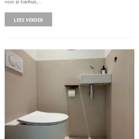
voor je tuinhuis, …
je
Tuinhuis:
Tips
voor
LEES VERDER
het
Kopen