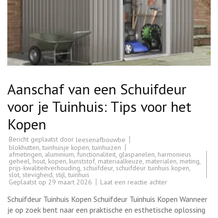
Aanschaf van een Schuifdeur
voor je Tuinhuis: Tips voor het
Kopen
Bericht geplaatst door
leesenafbouwbe
blokhutten
,
tuinhuisje kopen
,
tuinhuizen
afmetingen
,
aluminium
,
functionaliteit
,
glaspanelen
,
harmonieus
geheel
,
hout
,
kopen
,
kunststof
,
materiaalkeuze
,
materialen
,
meting
,
prijs-kwaliteitverhouding
,
schuifdeur
,
schuifdeur tuinhuis kopen
,
slot
,
stevigheid
,
stijl
,
tuinhuis
op
Geplaatst op
29 maart 2026
Laat een reactie achter
Aanschaf
van
Schuifdeur Tuinhuis Kopen Schuifdeur Tuinhuis Kopen Wanneer
een
Schuifdeur
je op zoek bent naar een praktische en esthetische oplossing
voor