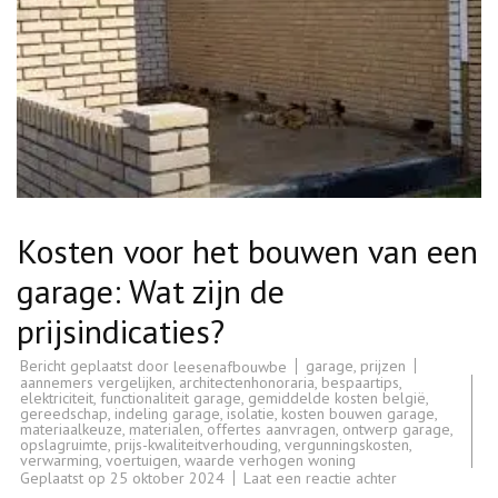
Kosten voor het bouwen van een
garage: Wat zijn de
prijsindicaties?
Bericht geplaatst door
garage
,
prijzen
leesenafbouwbe
aannemers vergelijken
,
architectenhonoraria
,
bespaartips
,
elektriciteit
,
functionaliteit garage
,
gemiddelde kosten belgië
,
gereedschap
,
indeling garage
,
isolatie
,
kosten bouwen garage
,
materiaalkeuze
,
materialen
,
offertes aanvragen
,
ontwerp garage
,
opslagruimte
,
prijs-kwaliteitverhouding
,
vergunningskosten
,
verwarming
,
voertuigen
,
waarde verhogen woning
op
Geplaatst op
25 oktober 2024
Laat een reactie achter
Kosten