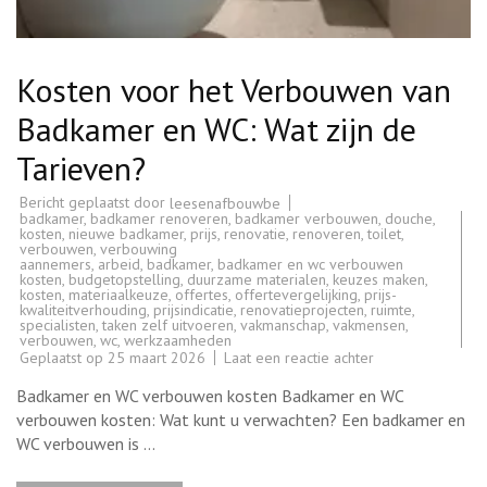
Kosten voor het Verbouwen van
Badkamer en WC: Wat zijn de
Tarieven?
Bericht geplaatst door
leesenafbouwbe
badkamer
,
badkamer renoveren
,
badkamer verbouwen
,
douche
,
kosten
,
nieuwe badkamer
,
prijs
,
renovatie
,
renoveren
,
toilet
,
verbouwen
,
verbouwing
aannemers
,
arbeid
,
badkamer
,
badkamer en wc verbouwen
kosten
,
budgetopstelling
,
duurzame materialen
,
keuzes maken
,
kosten
,
materiaalkeuze
,
offertes
,
offertevergelijking
,
prijs-
kwaliteitverhouding
,
prijsindicatie
,
renovatieprojecten
,
ruimte
,
specialisten
,
taken zelf uitvoeren
,
vakmanschap
,
vakmensen
,
verbouwen
,
wc
,
werkzaamheden
op
Geplaatst op
25 maart 2026
Laat een reactie achter
Kosten
voor
Badkamer en WC verbouwen kosten Badkamer en WC
het
Verbouwen
verbouwen kosten: Wat kunt u verwachten? Een badkamer en
van
WC verbouwen is …
Badkamer
en
WC: