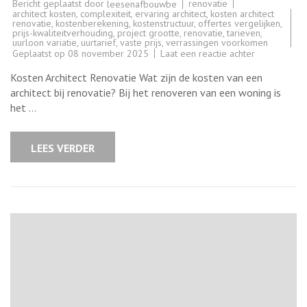
Bericht geplaatst door
renovatie
leesenafbouwbe
architect kosten
,
complexiteit
,
ervaring architect
,
kosten architect
renovatie
,
kostenberekening
,
kostenstructuur
,
offertes vergelijken
,
prijs-kwaliteitverhouding
,
project grootte
,
renovatie
,
tarieven
,
uurloon variatie
,
uurtarief
,
vaste prijs
,
verrassingen voorkomen
op
Geplaatst op
08 november 2025
Laat een reactie achter
Kosten
van
Kosten Architect Renovatie Wat zijn de kosten van een
een
architect
architect bij renovatie? Bij het renoveren van een woning is
bij
het …
renovatie:
Wat
zijn
de
LEES VERDER
tarieven?