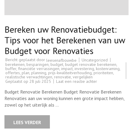
Bereken uw Renovatiebudget:
Tips voor het Berekenen van uw
Budget voor Renovaties
Bericht geplaatst door
Uncategorized
leesenafbouwbe
berekenen
,
besparingen
,
budget
,
budget renovatie berekenen
,
buffer
,
financiële verrassingen
,
impact
,
investering
,
kostenraming
,
offertes
,
plan
,
planning
,
prijs-kwaliteitverhouding
,
prioriteiten
,
realistische verwachtingen
,
renovatie
,
vergelijken
op
Geplaatst op
28 juli 2025
Laat een reactie achter
Bereken
uw
Budget Renovatie Berekenen Budget Renovatie Berekenen
Renovatiebudget:
Tips
Renovaties aan uw woning kunnen een grote impact hebben,
voor
zowel op het uiterlijk als …
het
Berekenen
van
uw
LEES VERDER
Budget
voor
Renovaties