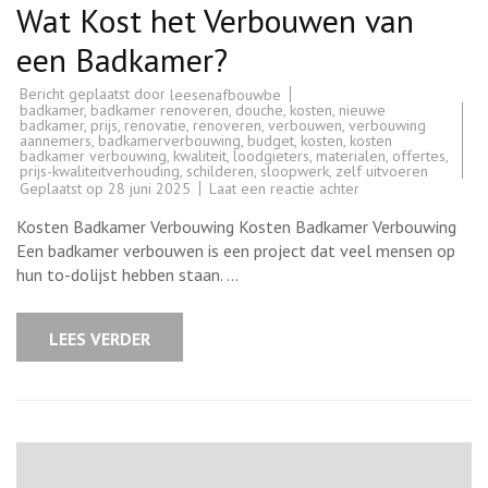
Wat Kost het Verbouwen van
een Badkamer?
Bericht geplaatst door
leesenafbouwbe
badkamer
,
badkamer renoveren
,
douche
,
kosten
,
nieuwe
badkamer
,
prijs
,
renovatie
,
renoveren
,
verbouwen
,
verbouwing
aannemers
,
badkamerverbouwing
,
budget
,
kosten
,
kosten
badkamer verbouwing
,
kwaliteit
,
loodgieters
,
materialen
,
offertes
,
prijs-kwaliteitverhouding
,
schilderen
,
sloopwerk
,
zelf uitvoeren
op
Geplaatst op
28 juni 2025
Laat een reactie achter
Kosten
Badkamer
Kosten Badkamer Verbouwing Kosten Badkamer Verbouwing
Verbouwing:
Wat
Een badkamer verbouwen is een project dat veel mensen op
Kost
hun to-dolijst hebben staan. …
het
Verbouwen
van
een
LEES VERDER
Badkamer?