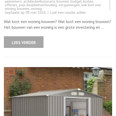
aannemers
,
architectenhonoraria
,
bouwen
,
budget
,
kosten
,
offertes
,
prijs-kwaliteitverhouding
,
vergunningen
,
wat kost een
woning bouwen
,
woning
op
Geplaatst op
08 mei 2026
Laat een reactie achter
Kosten
van
Wat kost een woning bouwen? Wat kost een woning bouwen?
het
bouwen
Het bouwen van een woning is een grote investering en …
van
een
woning:
Wat
LEES VERDER
zijn
de
prijzen
in
België?