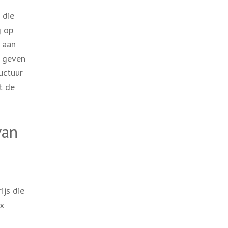
 die
g op
g aan
t geven
uctuur
t de
van
ijs die
x