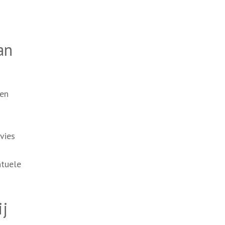
an
ten
vies
ntuele
ij