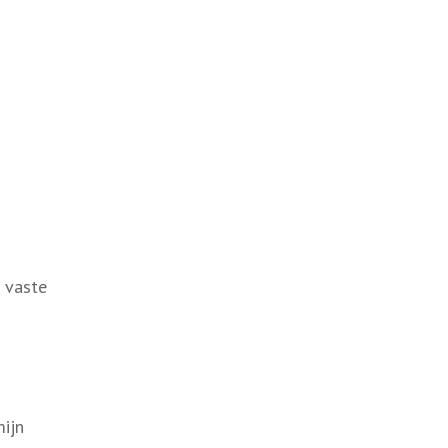
n vaste
mijn