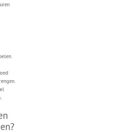
huren
pelen.
loed
rengen.
el
.
en
ren?