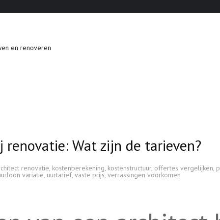
wen en renoveren
j renovatie: Wat zijn de tarieven?
chitect renovatie
,
kostenberekening
,
kostenstructuur
,
offertes vergelijken
,
p
uurloon variatie
,
uurtarief
,
vaste prijs
,
verrassingen voorkomen