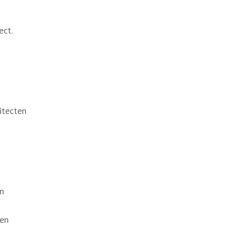
ect.
itecten
en
 en