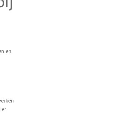
bij
en en
werken
ier