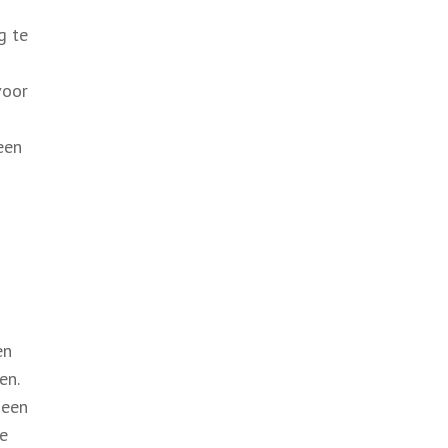
g te
voor
een
en
en.
 een
ke