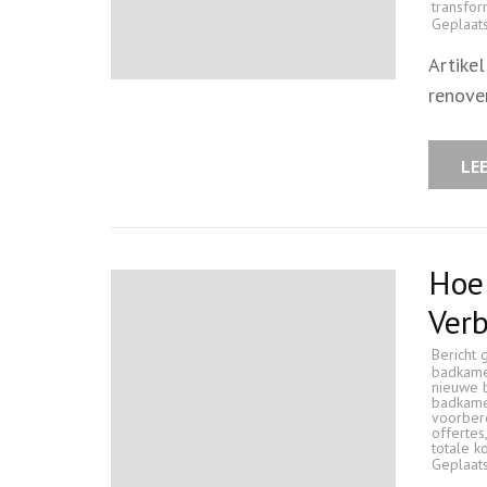
transfo
Geplaat
Artike
renove
LE
Hoe
Ver
Bericht 
badkam
nieuwe 
badkam
voorber
offertes
totale k
Geplaat