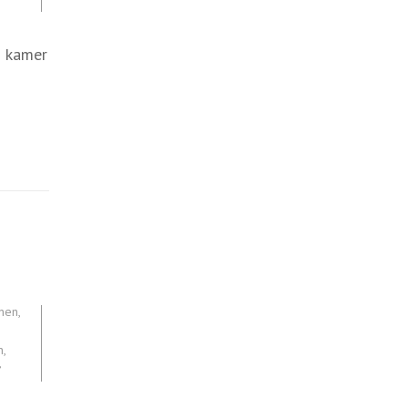
n kamer
nen
,
n
,
,