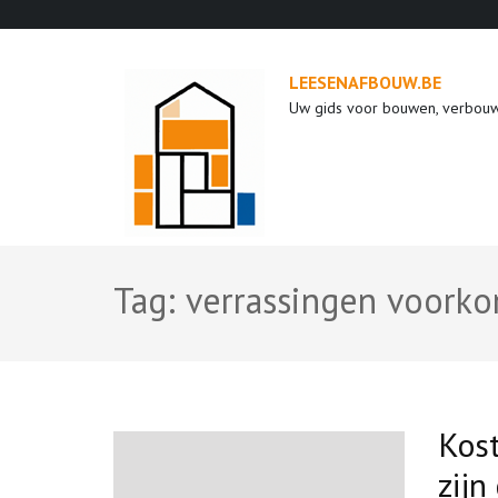
Ga
naar
inhoud
LEESENAFBOUW.BE
(druk
Uw gids voor bouwen, verbou
op
enter)
Tag:
verrassingen voork
Kost
zijn