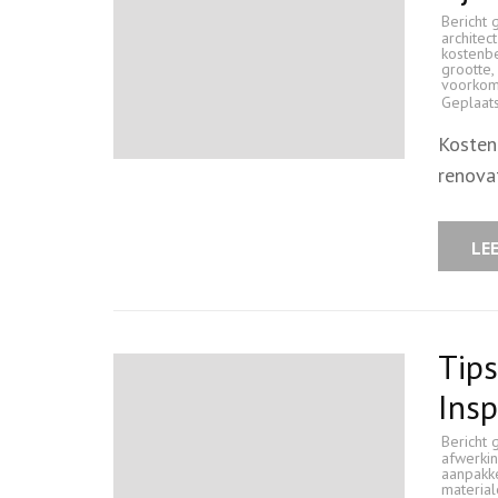
Bericht 
architec
kostenb
grootte
,
voorko
Geplaat
Kosten 
renova
LE
Tips
Insp
Bericht 
afwerki
aanpakk
materia