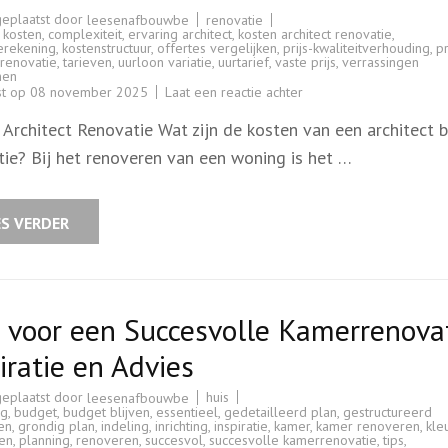
geplaatst door
renovatie
leesenafbouwbe
t kosten
,
complexiteit
,
ervaring architect
,
kosten architect renovatie
,
erekening
,
kostenstructuur
,
offertes vergelijken
,
prijs-kwaliteitverhouding
,
pr
renovatie
,
tarieven
,
uurloon variatie
,
uurtarief
,
vaste prijs
,
verrassingen
men
op
st op
08 november 2025
Laat een reactie achter
Kosten
van
Architect Renovatie Wat zijn de kosten van een architect b
een
architect
tie? Bij het renoveren van een woning is het …
bij
renovatie:
Wat
zijn
de
ES VERDER
tarieven?
 voor een Succesvolle Kamerrenovat
iratie en Advies
geplaatst door
huis
leesenafbouwbe
ng
,
budget
,
budget blijven
,
essentieel
,
gedetailleerd plan
,
gestructureerd
en
,
grondig plan
,
indeling
,
inrichting
,
inspiratie
,
kamer
,
kamer renoveren
,
kle
len
,
planning
,
renoveren
,
succesvol
,
succesvolle kamerrenovatie
,
tips
,