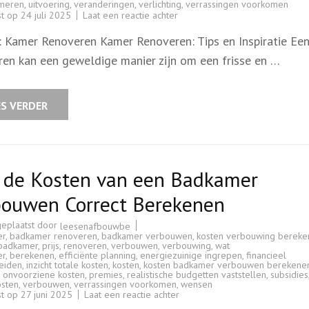
rmeren
,
uitvoering
,
veranderingen
,
verlichting
,
verrassingen voorkomen
op
st op
24 juli 2025
Laat een reactie achter
Tips
voor
l: Kamer Renoveren Kamer Renoveren: Tips en Inspiratie Ee
een
Succesvolle
ren kan een geweldige manier zijn om een frisse en …
Kamerrenovatie:
Inspiratie
en
Advies
ES VERDER
 de Kosten van een Badkamer
bouwen Correct Berekenen
geplaatst door
leesenafbouwbe
er
,
badkamer renoveren
,
badkamer verbouwen
,
kosten verbouwing bereke
badkamer
,
prijs
,
renoveren
,
verbouwen
,
verbouwing
,
wat
er
,
berekenen
,
efficiënte planning
,
energiezuinige ingrepen
,
financieel
eiden
,
inzicht totale kosten
,
kosten
,
kosten badkamer verbouwen berekene
,
onvoorziene kosten
,
premies
,
realistische budgetten vaststellen
,
subsidies
osten
,
verbouwen
,
verrassingen voorkomen
,
wensen
op
st op
27 juni 2025
Laat een reactie achter
Hoe