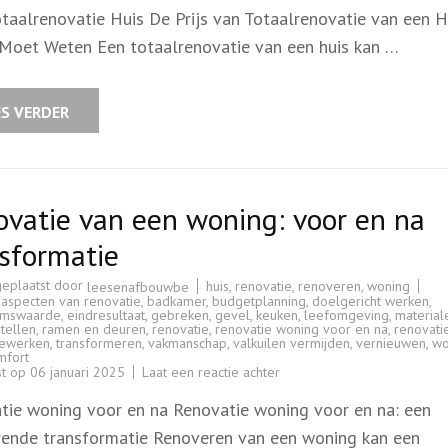
Kosten
otaalrenovatie Huis De Prijs van Totaalrenovatie van een H
van
een
Moet Weten Een totaalrenovatie van een huis kan …
Totaalrenovatie
van
een
Huis:
Wat
ES VERDER
Kunt
U
Verwachten?
vatie van een woning: voor en na
sformatie
geplaatst door
huis
,
renovatie
,
renoveren
,
woning
leesenafbouwbe
,
aspecten van renovatie
,
badkamer
,
budgetplanning
,
doelgericht werken
,
omswaarde
,
eindresultaat
,
gebreken
,
gevel
,
keuken
,
leefomgeving
,
material
tellen
,
ramen en deuren
,
renovatie
,
renovatie woning voor en na
,
renovati
iewerken
,
transformeren
,
vakmanschap
,
valkuilen vermijden
,
vernieuwen
,
wo
fort
op
st op
06 januari 2025
Laat een reactie achter
Renovatie
van
tie woning voor en na Renovatie woning voor en na: een
een
woning:
erende transformatie Renoveren van een woning kan een
voor