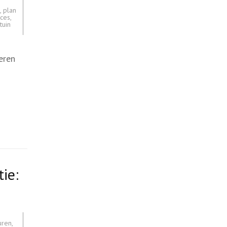
,
plan
oces
,
tuin
eren
ie:
uren
,