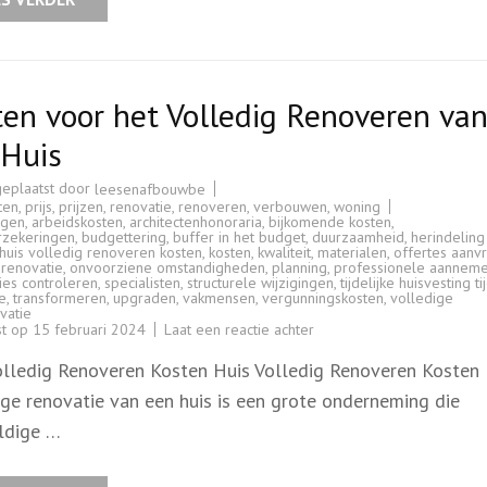
en voor het Volledig Renoveren va
 Huis
geplaatst door
leesenafbouwbe
ten
,
prijs
,
prijzen
,
renovatie
,
renoveren
,
verbouwen
,
woning
ngen
,
arbeidskosten
,
architectenhonoraria
,
bijkomende kosten
,
zekeringen
,
budgettering
,
buffer in het budget
,
duurzaamheid
,
herindeling
huis volledig renoveren kosten
,
kosten
,
kwaliteit
,
materialen
,
offertes aanv
renovatie
,
onvoorziene omstandigheden
,
planning
,
professionele aanneme
ies controleren
,
specialisten
,
structurele wijzigingen
,
tijdelijke huisvesting t
e
,
transformeren
,
upgraden
,
vakmensen
,
vergunningskosten
,
volledige
vatie
op
st op
15 februari 2024
Laat een reactie achter
Kosten
voor
olledig Renoveren Kosten Huis Volledig Renoveren Kosten
het
Volledig
ige renovatie van een huis is een grote onderneming die
Renoveren
van
ldige …
een
Huis