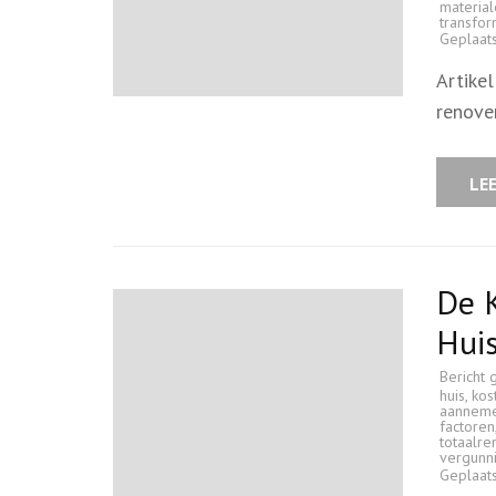
materia
transfo
Geplaat
Artike
renove
LE
De K
Hui
Bericht 
huis
,
kos
aanneme
factoren
totaalre
vergunn
Geplaat