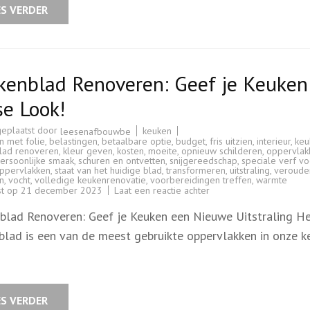
ES VERDER
kenblad Renoveren: Geef je Keuken
se Look!
geplaatst door
keuken
leesenafbouwbe
n met folie
,
belastingen
,
betaalbare optie
,
budget
,
fris uitzien
,
interieur
,
keu
lad renoveren
,
kleur geven
,
kosten
,
moeite
,
opnieuw schilderen
,
oppervlak
ersoonlijke smaak
,
schuren en ontvetten
,
snijgereedschap
,
speciale verf vo
ppervlakken
,
staat van het huidige blad
,
transformeren
,
uitstraling
,
veroude
n
,
vocht
,
volledige keukenrenovatie
,
voorbereidingen treffen
,
warmte
op
st op
21 december 2023
Laat een reactie achter
Keukenblad
Renoveren:
blad Renoveren: Geef je Keuken een Nieuwe Uitstraling H
Geef
je
blad is een van de meest gebruikte oppervlakken in onze k
Keuken
een
Frisse
Look!
ES VERDER