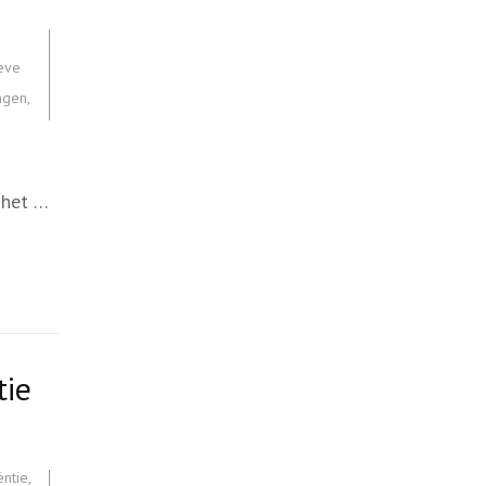
ieve
ngen
,
 het …
tie
ëntie
,