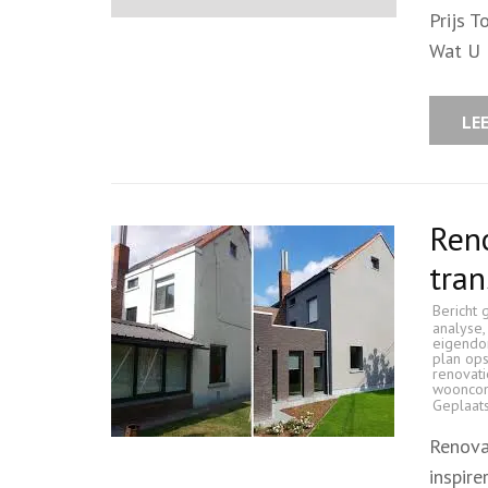
Prijs T
Wat U 
LE
Reno
tran
Bericht 
analyse
eigend
plan ops
renovat
wooncom
Geplaat
Renova
inspir