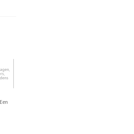
n
ragen
,
rs
,
ijdens
 Een