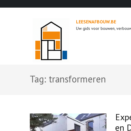
Ga
naar
inhoud
LEESENAFBOUW.BE
(druk
Uw gids voor bouwen, verbou
op
enter)
Tag:
transformeren
Expe
en 