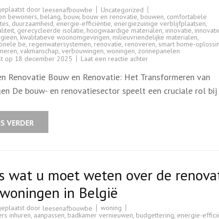
geplaatst door
Uncategorized
leesenafbouwbe
en bewoners
,
belang
,
bouw
,
bouw en renovatie
,
bouwen
,
comfortabele
tes
,
duurzaamheid
,
energie-efficiëntie
,
energiezuinige verblijfplaatsen
,
liteit
,
gerecycleerde isolatie
,
hoogwaardige materialen
,
innovatie
,
innovat
ogieën
,
kwalitatieve woonomgevingen
,
milieuvriendelijke materialen
,
ionele be
,
regenwatersystemen
,
renovatie
,
renoveren
,
smart home-oplossi
rmeren
,
vakmanschap
,
verbouwingen
,
woningen
,
zonnepanelen
op
st op
18 december 2025
Laat een reactie achter
Expertise
in
n Renovatie Bouw en Renovatie: Het Transformeren van
Bouw
en
en De bouw- en renovatiesector speelt een cruciale rol bij
Renovatie:
Kwaliteit
en
Duurzaamheid
Verzekerd
ES VERDER
s wat u moet weten over de renova
woningen in België
geplaatst door
woning
leesenafbouwbe
rs inhuren
,
aanpassen
,
badkamer vernieuwen
,
budgettering
,
energie-effici