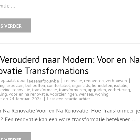
en
pende …
na
transformatie
ES VERDER
 Verouderd naar Modern: Voor en Na
ovatie Transformations
geplaatst door
renovatie
,
renoveren
,
verbouwen
leesenafbouwbe
ing
,
aspecten
,
behoeften
,
comfortabel
,
eigentijds
,
herindelen
,
isolatie
,
eving
,
renovatie
,
transformatie
,
transformeren
,
upgraden
,
verbetering
,
wing
,
voor en na renovatie
,
voorzieningen
,
wensen
,
woning
op
st op
24 februari 2024
Laat een reactie achter
Van
Verouderd
n Na Renovatie Voor en Na Renovatie: Hoe Transformeer je
naar
Modern:
? Een renovatie kan een ware transformatie betekenen …
Voor
en
Na
Renovatie
Transformations
ES VERDER