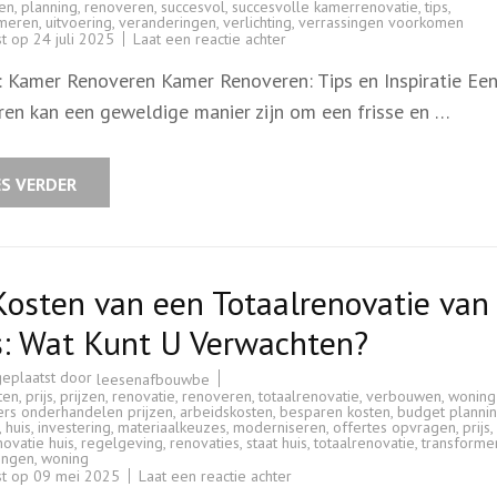
len
,
planning
,
renoveren
,
succesvol
,
succesvolle kamerrenovatie
,
tips
,
rmeren
,
uitvoering
,
veranderingen
,
verlichting
,
verrassingen voorkomen
op
st op
24 juli 2025
Laat een reactie achter
Tips
voor
l: Kamer Renoveren Kamer Renoveren: Tips en Inspiratie Ee
een
Succesvolle
ren kan een geweldige manier zijn om een frisse en …
Kamerrenovatie:
Inspiratie
en
Advies
ES VERDER
osten van een Totaalrenovatie van
s: Wat Kunt U Verwachten?
geplaatst door
leesenafbouwbe
ten
,
prijs
,
prijzen
,
renovatie
,
renoveren
,
totaalrenovatie
,
verbouwen
,
woning
rs onderhandelen prijzen
,
arbeidskosten
,
besparen kosten
,
budget planni
,
huis
,
investering
,
materiaalkeuzes
,
moderniseren
,
offertes opvragen
,
prijs
,
novatie huis
,
regelgeving
,
renovaties
,
staat huis
,
totaalrenovatie
,
transforme
ingen
,
woning
op
st op
09 mei 2025
Laat een reactie achter
De