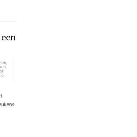
 een
ken
,
ken
,
or
rd
,
et
eukens.