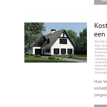
Kost
een
Bericht 
huis
,
kos
afwerki
bouwver
ruimtes
,
omvang 
referent
renovati
huisreno
Geplaat
Huis V
volled
zorgvu