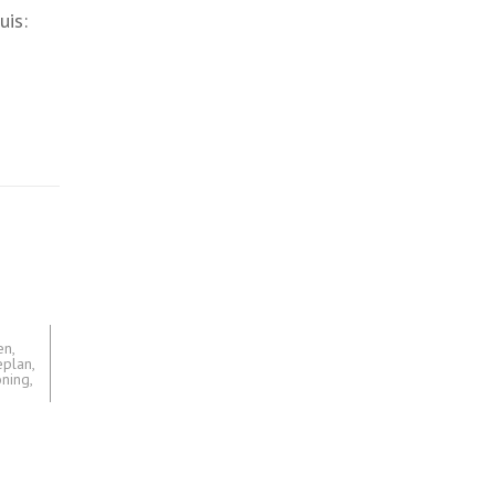
uis:
en
,
eplan
,
ning
,