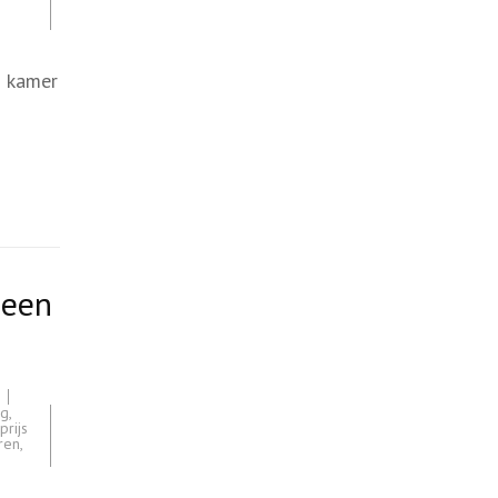
n kamer
 een
ng
,
prijs
ren
,