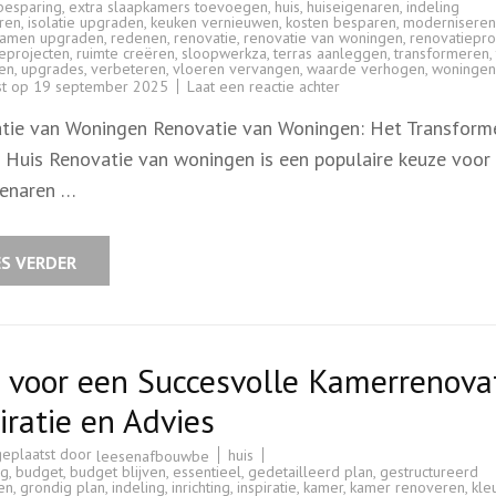
besparing
,
extra slaapkamers toevoegen
,
huis
,
huiseigenaren
,
indeling
ren
,
isolatie upgraden
,
keuken vernieuwen
,
kosten besparen
,
moderniseren
ramen upgraden
,
redenen
,
renovatie
,
renovatie van woningen
,
renovatiepr
eprojecten
,
ruimte creëren
,
sloopwerkza
,
terras aanleggen
,
transformeren
,
en
,
upgrades
,
verbeteren
,
vloeren vervangen
,
waarde verhogen
,
woningen
op
st op
19 september 2025
Laat een reactie achter
Alles
wat
tie van Woningen Renovatie van Woningen: Het Transform
u
moet
 Huis Renovatie van woningen is een populaire keuze voor
weten
over
genaren …
de
renovatie
van
woningen
in
ES VERDER
België
 voor een Succesvolle Kamerrenovat
iratie en Advies
geplaatst door
huis
leesenafbouwbe
ng
,
budget
,
budget blijven
,
essentieel
,
gedetailleerd plan
,
gestructureerd
en
,
grondig plan
,
indeling
,
inrichting
,
inspiratie
,
kamer
,
kamer renoveren
,
kle