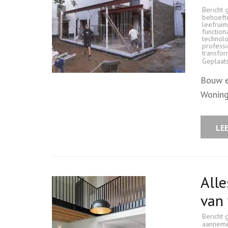
Bericht 
behoeft
leefruim
functiona
technol
profess
transfo
Geplaat
Bouw e
Woning
LE
Alle
van 
Bericht 
aanneme