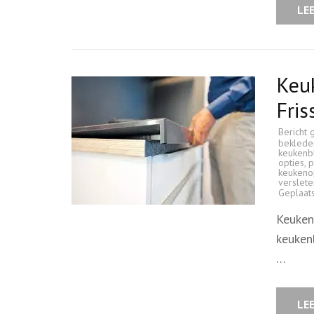
LE
Keu
Fris
Bericht 
beklede
keukenb
opties
,
p
keukeno
verslete
Geplaat
Keuken
keuken
…
LE