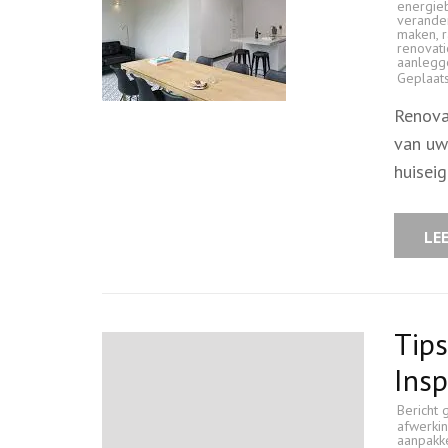
energie
verande
maken
,
renovati
aanlegg
Geplaat
Renova
van uw
huisei
LE
Tips
Insp
Bericht 
afwerki
aanpakk