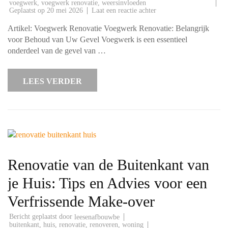
voegwerk
,
voegwerk renovatie
,
weersinvloeden
op
Geplaatst op
20 mei 2026
Laat een reactie achter
Belang
van
Artikel: Voegwerk Renovatie Voegwerk Renovatie: Belangrijk
Vakkundige
Voegwerk
voor Behoud van Uw Gevel Voegwerk is een essentieel
Renovatie
onderdeel van de gevel van …
voor
Behoud
Gevel
LEES VERDER
Renovatie van de Buitenkant van
je Huis: Tips en Advies voor een
Verfrissende Make-over
Bericht geplaatst door
leesenafbouwbe
buitenkant
,
huis
,
renovatie
,
renoveren
,
woning