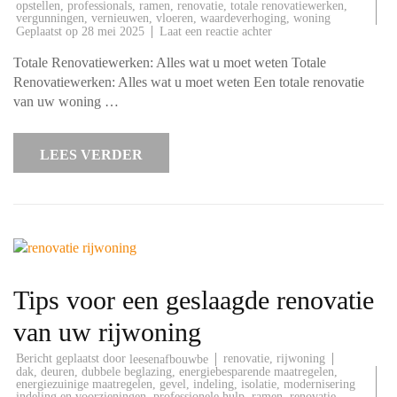
opstellen
,
professionals
,
ramen
,
renovatie
,
totale renovatiewerken
,
vergunningen
,
vernieuwen
,
vloeren
,
waardeverhoging
,
woning
op
Geplaatst op
28 mei 2025
Laat een reactie achter
Alles
wat
Totale Renovatiewerken: Alles wat u moet weten Totale
u
moet
Renovatiewerken: Alles wat u moet weten Een totale renovatie
weten
van uw woning …
over
totale
renovatiewerken:
tips
LEES VERDER
en
advies
Tips voor een geslaagde renovatie
van uw rijwoning
Bericht geplaatst door
renovatie
,
rijwoning
leesenafbouwbe
dak
,
deuren
,
dubbele beglazing
,
energiebesparende maatregelen
,
energiezuinige maatregelen
,
gevel
,
indeling
,
isolatie
,
modernisering
indeling en voorzieningen
,
professionele hulp
,
ramen
,
renovatie
,