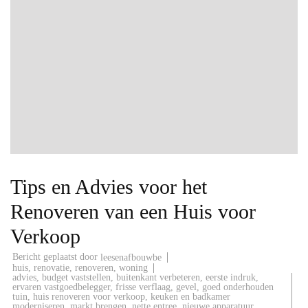
Tips en Advies voor het
Renoveren van een Huis voor
Verkoop
Bericht geplaatst door
leesenafbouwbe
huis
,
renovatie
,
renoveren
,
woning
advies
,
budget vaststellen
,
buitenkant verbeteren
,
eerste indruk
,
ervaren vastgoedbelegger
,
frisse verflaag
,
gevel
,
goed onderhouden
tuin
,
huis renoveren voor verkoop
,
keuken en badkamer
moderniseren
,
markt brengen
,
nette entree
,
nieuwe apparatuur