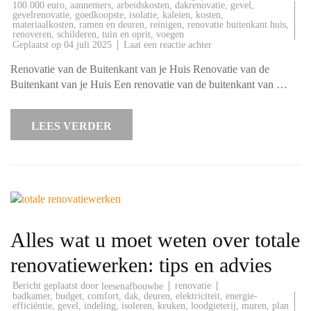
100.000 euro
,
aannemers
,
arbeidskosten
,
dakrenovatie
,
gevel
,
gevelrenovatie
,
goedkoopste
,
isolatie
,
kaleien
,
kosten
,
materiaalkosten
,
ramen en deuren
,
reinigen
,
renovatie buitenkant huis
,
renoveren
,
schilderen
,
tuin en oprit
,
voegen
op
Geplaatst op
04 juli 2025
Laat een reactie achter
Renovatie
van
Renovatie van de Buitenkant van je Huis Renovatie van de
de
Buitenkant
Buitenkant van je Huis Een renovatie van de buitenkant van …
van
je
Huis:
Tips
LEES VERDER
en
Advies
voor
een
Verfrissende
Make-
over
Alles wat u moet weten over totale
renovatiewerken: tips en advies
Bericht geplaatst door
renovatie
leesenafbouwbe
badkamer
,
budget
,
comfort
,
dak
,
deuren
,
elektriciteit
,
energie-
efficiëntie
,
gevel
,
indeling
,
isoleren
,
keuken
,
loodgieterij
,
muren
,
plan