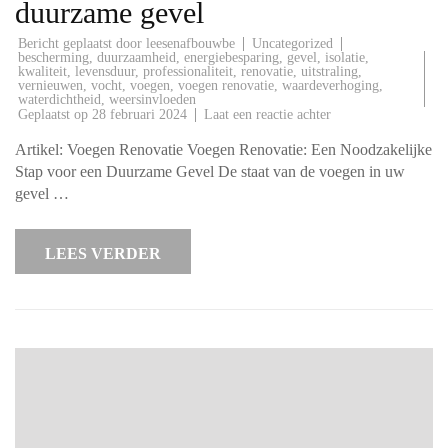
duurzame gevel
Bericht geplaatst door
Uncategorized
leesenafbouwbe
bescherming
,
duurzaamheid
,
energiebesparing
,
gevel
,
isolatie
,
kwaliteit
,
levensduur
,
professionaliteit
,
renovatie
,
uitstraling
,
vernieuwen
,
vocht
,
voegen
,
voegen renovatie
,
waardeverhoging
,
waterdichtheid
,
weersinvloeden
op
Geplaatst op
28 februari 2024
Laat een reactie achter
Alles
wat
Artikel: Voegen Renovatie Voegen Renovatie: Een Noodzakelijke
u
moet
Stap voor een Duurzame Gevel De staat van de voegen in uw
weten
gevel …
over
voegen
renovatie
voor
LEES VERDER
een
duurzame
gevel