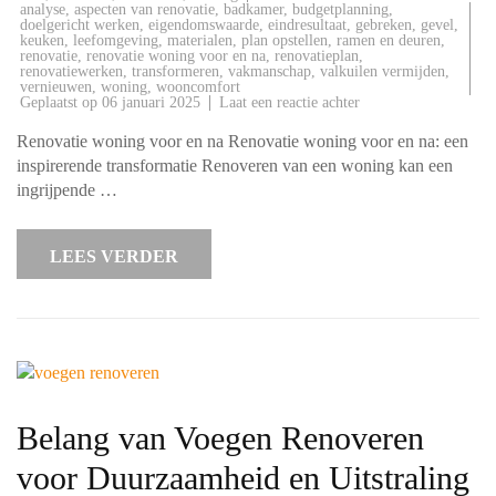
analyse
,
aspecten van renovatie
,
badkamer
,
budgetplanning
,
doelgericht werken
,
eigendomswaarde
,
eindresultaat
,
gebreken
,
gevel
,
keuken
,
leefomgeving
,
materialen
,
plan opstellen
,
ramen en deuren
,
renovatie
,
renovatie woning voor en na
,
renovatieplan
,
renovatiewerken
,
transformeren
,
vakmanschap
,
valkuilen vermijden
,
vernieuwen
,
woning
,
wooncomfort
op
Geplaatst op
06 januari 2025
Laat een reactie achter
Renovatie
van
Renovatie woning voor en na Renovatie woning voor en na: een
een
woning:
inspirerende transformatie Renoveren van een woning kan een
voor
ingrijpende …
en
na
transformatie
LEES VERDER
Belang van Voegen Renoveren
voor Duurzaamheid en Uitstraling