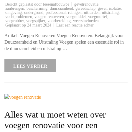
Bericht geplaatst door
gevelrenovatie
leesenafbouwbe
aanbrengen
,
bescherming
,
duurzaamheid
,
gereedschap
,
gevel
,
isolatie
,
omgeving
,
ondergrond
,
professional
,
reinigen
,
uitharden
,
uitstraling
,
vochtproblemen
,
voegen renoveren
,
voegmiddel
,
voegmortel
,
voegrubber
,
voegspijker
,
voorbereiding
,
weersinvloeden
op
Geplaatst op
24 maart 2024
Laat een reactie achter
Belang
van
Artikel: Voegen Renoveren Voegen Renoveren: Belangrijk voor
Voegen
Renoveren
Duurzaamheid en Uitstraling Voegen spelen een essentiële rol in
voor
de duurzaamheid en uitstraling …
Duurzaamheid
en
Uitstraling
LEES VERDER
Alles wat u moet weten over
voegen renovatie voor een