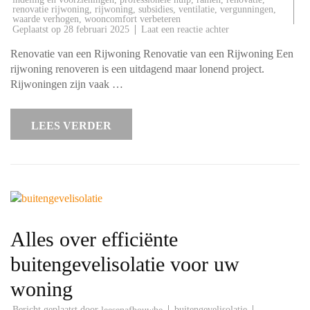
renovatie rijwoning
,
rijwoning
,
subsidies
,
ventilatie
,
vergunningen
,
waarde verhogen
,
wooncomfort verbeteren
op
Geplaatst op
28 februari 2025
Laat een reactie achter
Tips
voor
Renovatie van een Rijwoning Renovatie van een Rijwoning Een
een
geslaagde
rijwoning renoveren is een uitdagend maar lonend project.
renovatie
Rijwoningen zijn vaak …
van
uw
rijwoning
LEES VERDER
Alles over efficiënte
buitengevelisolatie voor uw
woning
Bericht geplaatst door
buitengevelisolatie