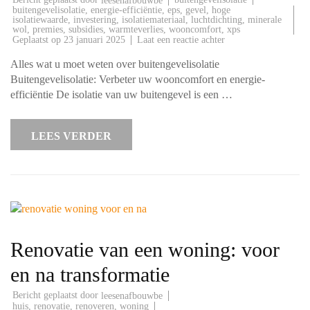
leesenafbouwbe
buitengevelisolatie
,
energie-efficiëntie
,
eps
,
gevel
,
hoge
isolatiewaarde
,
investering
,
isolatiemateriaal
,
luchtdichting
,
minerale
wol
,
premies
,
subsidies
,
warmteverlies
,
wooncomfort
,
xps
op
Geplaatst op
23 januari 2025
Laat een reactie achter
Alles
over
Alles wat u moet weten over buitengevelisolatie
efficiënte
buitengevelisolatie
Buitengevelisolatie: Verbeter uw wooncomfort en energie-
voor
efficiëntie De isolatie van uw buitengevel is een …
uw
woning
LEES VERDER
Renovatie van een woning: voor
en na transformatie
Bericht geplaatst door
leesenafbouwbe
huis
,
renovatie
,
renoveren
,
woning