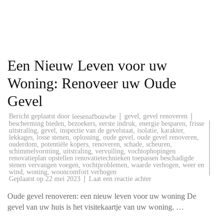
Een Nieuw Leven voor uw
Woning: Renoveer uw Oude
Gevel
Bericht geplaatst door
gevel
,
gevel renoveren
leesenafbouwbe
bescherming bieden
,
bezoekers
,
eerste indruk
,
energie besparen
,
frisse
uitstraling
,
gevel
,
inspectie van de gevelstaat
,
isolatie
,
karakter
,
lekkages
,
losse stenen
,
oplossing
,
oude gevel
,
oude gevel renoveren
,
ouderdom
,
potentiële kopers
,
renoveren
,
schade
,
scheuren
,
schimmelvorming
,
uitstraling
,
vervuiling
,
vochtophopingen
renovatieplan opstellen renovatietechnieken toepassen beschadigde
stenen vervangen voegen
,
vochtproblemen
,
waarde verhogen
,
weer en
wind
,
woning
,
wooncomfort verhogen
op
Geplaatst op
22 mei 2023
Laat een reactie achter
Een
Nieuw
Oude gevel renoveren: een nieuw leven voor uw woning De
Leven
voor
gevel van uw huis is het visitekaartje van uw woning. …
uw
Woning: