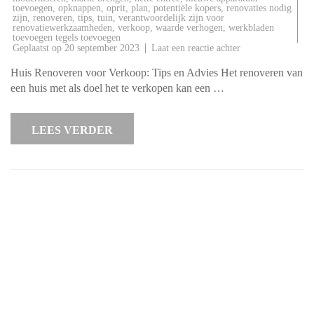
toevoegen
,
opknappen
,
oprit
,
plan
,
potentiële kopers
,
renovaties nodig
zijn
,
renoveren
,
tips
,
tuin
,
verantwoordelijk zijn voor
renovatiewerkzaamheden
,
verkoop
,
waarde verhogen
,
werkbladen
toevoegen tegels toevoegen
op
Geplaatst op
20 september 2023
Laat een reactie achter
Tips
en
Huis Renoveren voor Verkoop: Tips en Advies Het renoveren van
Advies
voor
een huis met als doel het te verkopen kan een …
het
Renoveren
van
een
LEES VERDER
Huis
voor
Verkoop