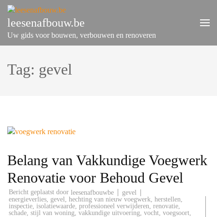
Ga
naar
leesenafbouw.be
inhoud
Uw gids voor bouwen, verbouwen en renoveren
(druk
op
enter)
Tag:
gevel
Belang van Vakkundige Voegwerk
Renovatie voor Behoud Gevel
Bericht geplaatst door
gevel
leesenafbouwbe
energieverlies
,
gevel
,
hechting van nieuw voegwerk
,
herstellen
,
inspectie
,
isolatiewaarde
,
professioneel verwijderen
,
renovatie
,
schade
,
stijl van woning
,
vakkundige uitvoering
,
vocht
,
voegsoort
,