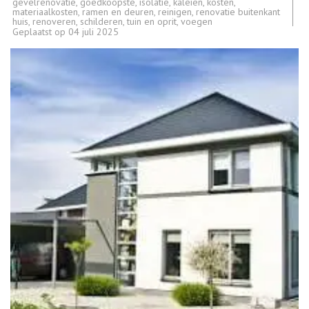
gevelrenovatie
,
goedkoopste
,
isolatie
,
kaleien
,
kosten
,
materiaalkosten
,
ramen en deuren
,
reinigen
,
renovatie buitenkant
huis
,
renoveren
,
schilderen
,
tuin en oprit
,
voegen
Geplaatst op
04 juli 2025