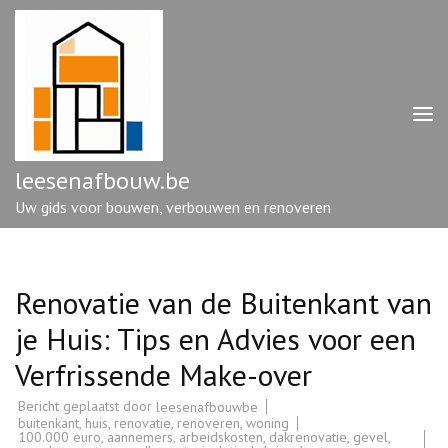
Ga
naar
inhoud
(druk
op
enter)
leesenafbouw.be
Uw gids voor bouwen, verbouwen en renoveren
Renovatie van de Buitenkant van
je Huis: Tips en Advies voor een
Verfrissende Make-over
Bericht geplaatst door
leesenafbouwbe
buitenkant
,
huis
,
renovatie
,
renoveren
,
woning
100.000 euro
,
aannemers
,
arbeidskosten
,
dakrenovatie
,
gevel
,