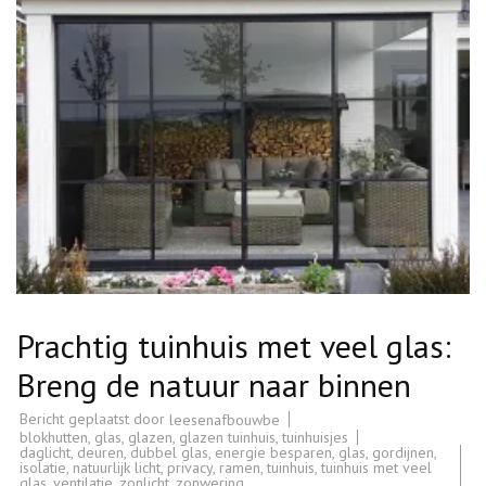
Prachtig tuinhuis met veel glas:
Breng de natuur naar binnen
Bericht geplaatst door
leesenafbouwbe
blokhutten
,
glas
,
glazen
,
glazen tuinhuis
,
tuinhuisjes
daglicht
,
deuren
,
dubbel glas
,
energie besparen
,
glas
,
gordijnen
,
isolatie
,
natuurlijk licht
,
privacy
,
ramen
,
tuinhuis
,
tuinhuis met veel
glas
,
ventilatie
,
zonlicht
,
zonwering