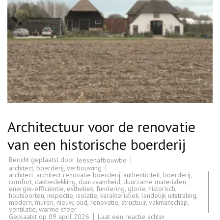
Architectuur voor de renovatie
van een historische boerderij
Bericht geplaatst door
leesenafbouwbe
architect
,
boerderij
,
verbouwing
architect
,
architect renovatie boerderij
,
authenticiteit
,
boerderij
,
comfort
,
dakbedekking
,
duurzaamheid
,
duurzame materialen
,
energie-efficiëntie
,
esthetiek
,
fundering
,
glorie
,
historisch
,
houtsoorten
,
inspectie
,
isolatie
,
karakteristiek
,
landelijk uitstraling
,
modern
,
muren
,
nieuw
,
oud
,
renovatie
,
structuur
,
vakmanschap
,
ventilatie
,
warme sfeer
op
Geplaatst op
09 april 2026
Laat een reactie achter