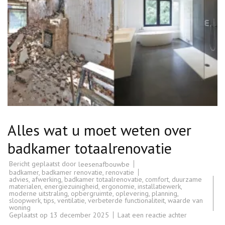
Alles wat u moet weten over
badkamer totaalrenovatie
Bericht geplaatst door
leesenafbouwbe
badkamer
,
badkamer renovatie
,
renovatie
advies
,
afwerking
,
badkamer totaalrenovatie
,
comfort
,
duurzame
materialen
,
energiezuinigheid
,
ergonomie
,
installatiewerk
,
moderne uitstraling
,
opbergruimte
,
oplevering
,
planning
,
sloopwerk
,
tips
,
ventilatie
,
verbeterde functionaliteit
,
waarde van
woning
op
Geplaatst op
13 december 2025
Laat een reactie achter
Alles