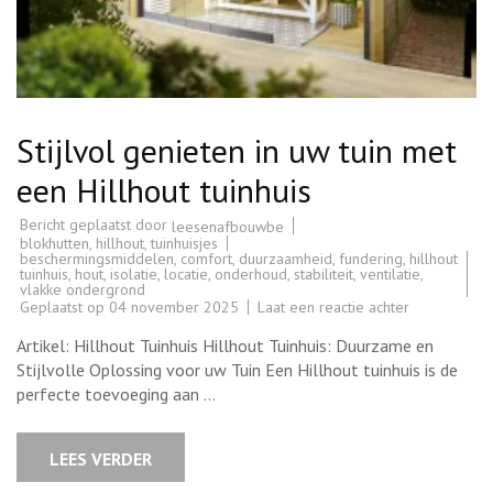
Stijlvol genieten in uw tuin met
een Hillhout tuinhuis
Bericht geplaatst door
leesenafbouwbe
blokhutten
,
hillhout
,
tuinhuisjes
beschermingsmiddelen
,
comfort
,
duurzaamheid
,
fundering
,
hillhout
tuinhuis
,
hout
,
isolatie
,
locatie
,
onderhoud
,
stabiliteit
,
ventilatie
,
vlakke ondergrond
op
Geplaatst op
04 november 2025
Laat een reactie achter
Stijlvol
genieten
Artikel: Hillhout Tuinhuis Hillhout Tuinhuis: Duurzame en
in
uw
Stijlvolle Oplossing voor uw Tuin Een Hillhout tuinhuis is de
tuin
perfecte toevoeging aan …
met
een
Hillhout
tuinhuis
LEES VERDER