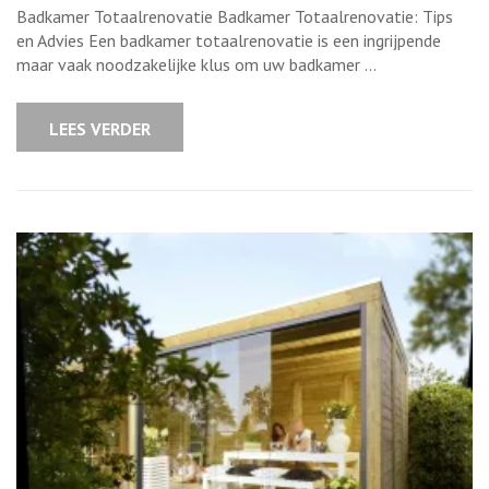
wat
Badkamer Totaalrenovatie Badkamer Totaalrenovatie: Tips
u
moet
en Advies Een badkamer totaalrenovatie is een ingrijpende
weten
maar vaak noodzakelijke klus om uw badkamer …
over
badkamer
totaalrenova
LEES VERDER