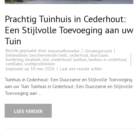
Prachtig Tuinhuis in Cederhout:
Een Stijlvolle Toevoeging aan uw
Tuin
Bericht geplaatst door
Uncategorized
leesenafbouwbe
behandelen
,
beschermende beits
,
cederhout
,
duurzaam
,
fundering
,
kwaliteit
,
olie
,
onderhoud
,
tuinhuis
,
tuinhuis in cederhout
,
ventilatie
,
vochtproblemen
op
Geplaatst op
30 mei 2026
Laat een reactie achter
Prachtig
Tuinhuis
Tuinhuis in Cederhout: Een Duurzame en Stijlvolle Toevoeging
in
Cederhout:
aan uw Tuin Tuinhuis in Cederhout: Een Duurzame en Stijlvolle
Een
Toevoeging aan …
Stijlvolle
Toevoeging
aan
uw
LEES VERDER
Tuin