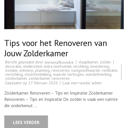
Tips voor het Renoveren van
Jouw Zolderkamer
Bericht geplaatst door
slaapkamer
,
zolder
leesenafbouwbe
decoratie
,
elektriciteit
,
extra leefruimte
,
inrichting
,
investering
,
isolatie
,
ontwerp
,
planning
,
renoveren
,
vastgoedwaarde
,
ventilatie
,
verlichting
,
vloerbedekking
,
waarde verhogen
,
wandafwerking
,
zolderkamer
,
zolderkamer renoveren
op
Geplaatst op
27 februari 2026
Laat een reactie achter
Tips
voor
Zolderkamer Renoveren – Tips en Inspiratie Zolderkamer
het
Renoveren
Renoveren – Tips en Inspiratie De zolder is vaak een ruimte
van
die onderbenut …
Jouw
Zolderkamer
LEES VERDER