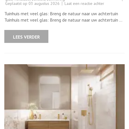
op
Geplaatst op
03 augustus 2026
Laat een reactie achter
Prachtig
tuinhuis
Tuinhuis met veel glas: Breng de natuur naar uw achtertuin
met
veel
Tuinhuis met veel glas: Breng de natuur naar uw achtertuin …
glas:
Breng
de
natuur
LEES VERDER
naar
binnen