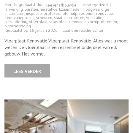
Bericht geplaatst door
Uncategorized
leesenafbouwbe
afwerking
,
barsten
,
herstelwerkzaamheden
,
hoogwaardige
materialen
,
inspectie
,
professionele hulp
,
redenen
,
renovatie
,
renovatieproces
,
scheuren
,
staat controleren
,
ventilatie
,
veroudering
,
vloerplaat
,
vloerplaat renovatie
,
vochtproblemen
,
voorbereiding
op
Geplaatst op
16 januari 2026
Laat een reactie achter
Alles
over
Vloerplaat Renovatie Vloerplaat Renovatie: Alles wat u moet
vloerplaat
renovatie:
weten De vloerplaat is een essentieel onderdeel van elk
Tips
gebouw. Het vormt …
en
advies
voor
een
LEES VERDER
succesvolle
renovatie