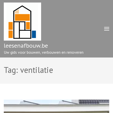
Ga
naar
inhoud
(druk
op
enter)
leesenafbouw.be
Uw gids voor bouwen, verbouwen en renoveren
Tag:
ventilatie