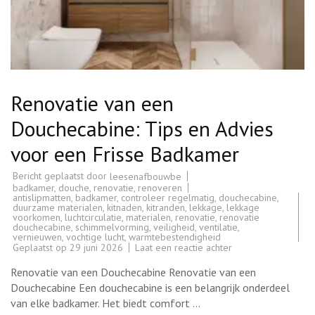
Renovatie van een
Douchecabine: Tips en Advies
voor een Frisse Badkamer
Bericht geplaatst door
leesenafbouwbe
badkamer
,
douche
,
renovatie
,
renoveren
antislipmatten
,
badkamer
,
controleer regelmatig
,
douchecabine
,
duurzame materialen
,
kitnaden
,
kitranden
,
lekkage
,
lekkage
voorkomen
,
luchtcirculatie
,
materialen
,
renovatie
,
renovatie
douchecabine
,
schimmelvorming
,
veiligheid
,
ventilatie
,
vernieuwen
,
vochtige lucht
,
warmtebestendigheid
op
Geplaatst op
29 juni 2026
Laat een reactie achter
Renovatie
van
Renovatie van een Douchecabine Renovatie van een
een
Douchecabine:
Douchecabine Een douchecabine is een belangrijk onderdeel
Tips
van elke badkamer. Het biedt comfort …
en