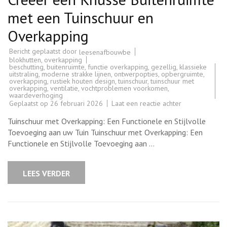
met een Tuinschuur en
Overkapping
Bericht geplaatst door
leesenafbouwbe
blokhutten
,
overkapping
beschutting
,
buitenruimte
,
functie overkapping
,
gezellig
,
klassieke
uitstraling
,
moderne strakke lijnen
,
ontwerpopties
,
opbergruimte
,
overkapping
,
rustiek houten design
,
tuinschuur
,
tuinschuur met
overkapping
,
ventilatie
,
vochtproblemen voorkomen
,
waardeverhoging
op
Geplaatst op
26 februari 2026
Laat een reactie achter
Creëer
een
Tuinschuur met Overkapping: Een Functionele en Stijlvolle
Knusse
Buitenruimte
Toevoeging aan uw Tuin Tuinschuur met Overkapping: Een
met
Functionele en Stijlvolle Toevoeging aan …
een
Tuinschuur
en
Overkapping
LEES VERDER