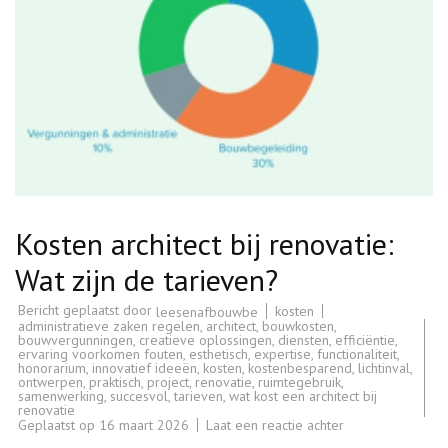
Kosten architect bij renovatie:
Wat zijn de tarieven?
Bericht geplaatst door
kosten
leesenafbouwbe
administratieve zaken regelen
,
architect
,
bouwkosten
,
bouwvergunningen
,
creatieve oplossingen
,
diensten
,
efficiëntie
,
ervaring voorkomen fouten
,
esthetisch
,
expertise
,
functionaliteit
,
honorarium
,
innovatief ideeën
,
kosten
,
kostenbesparend
,
lichtinval
,
ontwerpen
,
praktisch
,
project
,
renovatie
,
ruimtegebruik
,
samenwerking
,
succesvol
,
tarieven
,
wat kost een architect bij
renovatie
op
Geplaatst op
16 maart 2026
Laat een reactie achter
Kosten