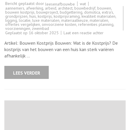
Bericht geplaatst door
wat
leesenafbouwbe
aannemers
,
afwerking
,
arbeid
,
architect
,
bouwbedrijf
,
bouwen
,
bouwen kostprijs
,
bouwproject
,
budgettering
,
domotica
,
extra's
,
grondprijzen
,
huis
,
kostprijs
,
kostprijsraming
,
kwaliteit materialen
,
ligging
,
locatie
,
luxe materialen
,
materiaalkeuze
,
materialen
,
offertes vergelijken
,
onvoorziene kosten
,
referenties planning
,
voorzieningen
,
zwembad
op
Geplaatst op
16 oktober 2025
Laat een reactie achter
Alles
wat
Artikel: Bouwen Kostprijs Bouwen: Wat is de Kostprijs? De
u
moet
kostprijs van het bouwen van een huis kan sterk variëren
weten
afhankelijk …
over
de
kostprijs
van
LEES VERDER
bouwen