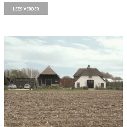
onmisbaar
is
LEES VERDER