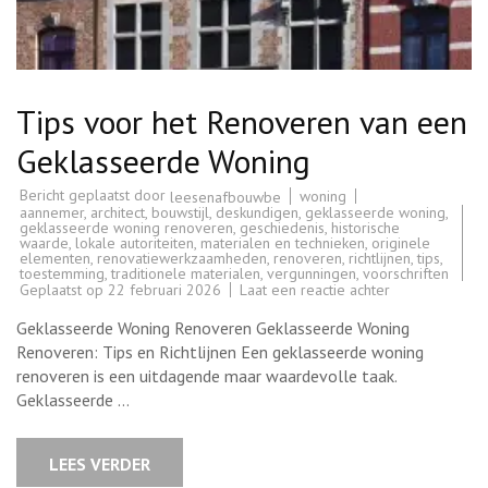
Tips voor het Renoveren van een
Geklasseerde Woning
Bericht geplaatst door
woning
leesenafbouwbe
aannemer
,
architect
,
bouwstijl
,
deskundigen
,
geklasseerde woning
,
geklasseerde woning renoveren
,
geschiedenis
,
historische
waarde
,
lokale autoriteiten
,
materialen en technieken
,
originele
elementen
,
renovatiewerkzaamheden
,
renoveren
,
richtlijnen
,
tips
,
toestemming
,
traditionele materialen
,
vergunningen
,
voorschriften
op
Geplaatst op
22 februari 2026
Laat een reactie achter
Tips
voor
Geklasseerde Woning Renoveren Geklasseerde Woning
het
Renoveren
Renoveren: Tips en Richtlijnen Een geklasseerde woning
van
renoveren is een uitdagende maar waardevolle taak.
een
Geklasseerde
Geklasseerde …
Woning
LEES VERDER