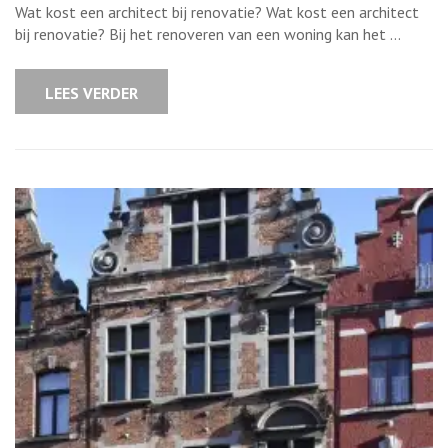
architect
Wat kost een architect bij renovatie? Wat kost een architect
bij
renovatie:
bij renovatie? Bij het renoveren van een woning kan het …
Wat
zijn
de
tarieven?
LEES VERDER