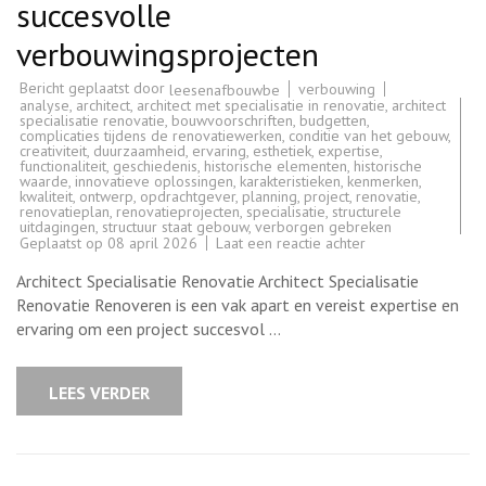
succesvolle
verbouwingsprojecten
Bericht geplaatst door
verbouwing
leesenafbouwbe
analyse
,
architect
,
architect met specialisatie in renovatie
,
architect
specialisatie renovatie
,
bouwvoorschriften
,
budgetten
,
complicaties tijdens de renovatiewerken
,
conditie van het gebouw
,
creativiteit
,
duurzaamheid
,
ervaring
,
esthetiek
,
expertise
,
functionaliteit
,
geschiedenis
,
historische elementen
,
historische
waarde
,
innovatieve oplossingen
,
karakteristieken
,
kenmerken
,
kwaliteit
,
ontwerp
,
opdrachtgever
,
planning
,
project
,
renovatie
,
renovatieplan
,
renovatieprojecten
,
specialisatie
,
structurele
uitdagingen
,
structuur staat gebouw
,
verborgen gebreken
op
Geplaatst op
08 april 2026
Laat een reactie achter
Architect
met
Architect Specialisatie Renovatie Architect Specialisatie
specialisatie
in
Renovatie Renoveren is een vak apart en vereist expertise en
renovatie:
ervaring om een project succesvol …
De
sleutel
tot
succesvolle
LEES VERDER
verbouwingsproje