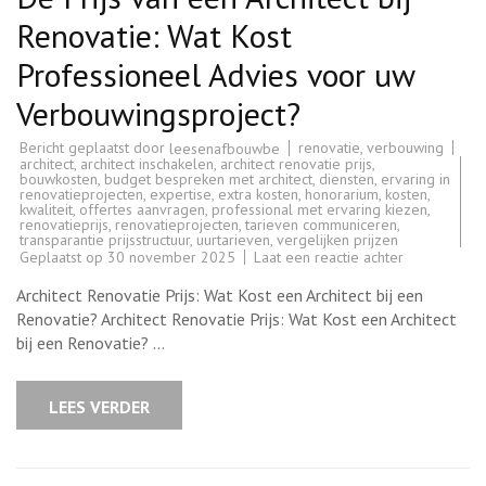
Renovatie: Wat Kost
Professioneel Advies voor uw
Verbouwingsproject?
Bericht geplaatst door
renovatie
,
verbouwing
leesenafbouwbe
architect
,
architect inschakelen
,
architect renovatie prijs
,
bouwkosten
,
budget bespreken met architect
,
diensten
,
ervaring in
renovatieprojecten
,
expertise
,
extra kosten
,
honorarium
,
kosten
,
kwaliteit
,
offertes aanvragen
,
professional met ervaring kiezen
,
renovatieprijs
,
renovatieprojecten
,
tarieven communiceren
,
transparantie prijsstructuur
,
uurtarieven
,
vergelijken prijzen
op
Geplaatst op
30 november 2025
Laat een reactie achter
De
Prijs
Architect Renovatie Prijs: Wat Kost een Architect bij een
van
een
Renovatie? Architect Renovatie Prijs: Wat Kost een Architect
Architect
bij een Renovatie? …
bij
Renovatie:
Wat
Kost
LEES VERDER
Professione
Advies
voor
uw
Verbouwings