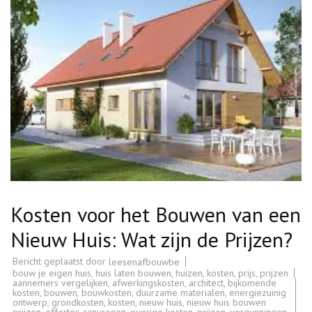
Kosten voor het Bouwen van een
Nieuw Huis: Wat zijn de Prijzen?
Bericht geplaatst door
leesenafbouwbe
bouw je eigen huis
,
huis laten bouwen
,
huizen
,
kosten
,
prijs
,
prijzen
aannemers vergelijken
,
afwerkingskosten
,
architect
,
bijkomende
kosten
,
bouwen
,
bouwkosten
,
duurzame materialen
,
energiezuinig
ontwerp
,
grondkosten
,
kosten
,
nieuw huis
,
nieuw huis bouwen
prijzen
,
offertes aanvragen
,
overige kosten
,
prijzen
,
vergunningen