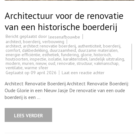
Architectuur voor de renovatie
van een historische boerderij
Bericht geplaatst door
leesenafbouwbe
architect
,
boerderij
,
verbouwing
architect
,
architect renovatie boerderij
,
authenticiteit
,
boerderij
,
comfort
,
dakbedekking
,
duurzaamheid
,
duurzame materialen
,
energie-efficiëntie
,
esthetiek
,
fundering
,
glorie
,
historisch
,
houtsoorten
,
inspectie
,
isolatie
,
karakteristiek
,
landelijk uitstraling
,
modern
,
muren
,
nieuw
,
oud
,
renovatie
,
structuur
,
vakmanschap
,
ventilatie
,
warme sfeer
op
Geplaatst op
09 april 2026
Laat een reactie achter
Architectuur
voor
Architect Renovatie Boerderij Architect Renovatie Boerderij:
de
renovatie
Oude Glorie in een Nieuw Jasje De renovatie van een oude
van
boerderij is een …
een
historische
boerderij
LEES VERDER