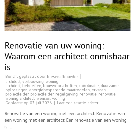
Renovatie van uw woning:
Waarom een architect onmisbaar
is
Bericht geplaatst door
leesenafbouwbe
architect
,
verbouwing
,
woning
architect
,
behoeften
,
bouwvoorschriften
,
coördinatie
,
duurzame
oplossingen
,
energiebesparende maatregelen
,
ervaren
projectleider
,
projectleider
,
regelgeving
,
renovatie
,
renovatie
woning architect
,
wensen
,
woning
op
Geplaatst op
03 juli 2026
Laat een reactie achter
Renovatie
van
Renovatie van een woning met een architect Renovatie van
uw
woning:
een woning met een architect Een renovatie van een woning
Waarom
is …
een
architect