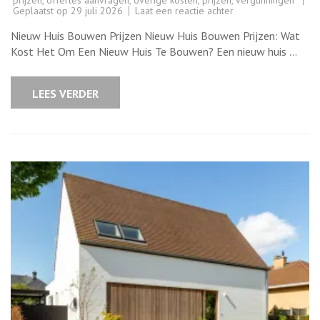
op
Geplaatst op
29 juli 2026
Laat een reactie achter
Kosten
voor
Nieuw Huis Bouwen Prijzen Nieuw Huis Bouwen Prijzen: Wat
het
Bouwen
Kost Het Om Een Nieuw Huis Te Bouwen? Een nieuw huis …
van
een
Nieuw
Huis:
LEES VERDER
Wat
zijn
de
Prijzen?