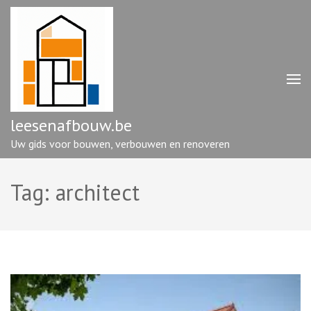
Ga
naar
inhoud
(druk
op
enter)
leesenafbouw.be
Uw gids voor bouwen, verbouwen en renoveren
Tag:
architect