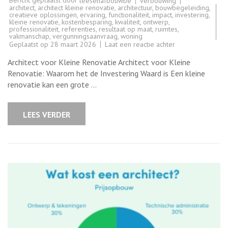
verbouwing
leesenafbouwbe
architect
,
architect kleine renovatie
,
architectuur
,
bouwbegeleiding
,
creatieve oplossingen
,
ervaring
,
functionaliteit
,
impact
,
investering
,
kleine renovatie
,
kostenbesparing
,
kwaliteit
,
ontwerp
,
professionaliteit
,
referenties
,
resultaat op maat
,
ruimtes
,
vakmanschap
,
vergunningsaanvraag
,
woning
op
Geplaatst op
28 maart 2026
Laat een reactie achter
De
meerwaarde
Architect voor Kleine Renovatie Architect voor Kleine
van
een
Renovatie: Waarom het de Investering Waard is Een kleine
architect
renovatie kan een grote …
bij
een
kleine
renovatie
LEES VERDER