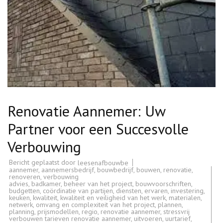
Renovatie Aannemer: Uw
Partner voor een Succesvolle
Verbouwing
Bericht geplaatst door
leesenafbouwbe
aannemer
,
aannemersbedrijf
,
bouwbedrijf
,
bouwen
,
renovatie
,
renoveren
,
verbouwing
advies
,
badkamer
,
beheer van het project
,
bouwvoorschriften
,
budgetten
,
coördinatie van partijen
,
diensten
,
ervaren
,
investering
,
keuken
,
kwaliteit
,
kwaliteit en veiligheid van het werk
,
materialen
,
netwerk
,
omvang en complexiteit van het project
,
plannen
,
planning
,
prijsmodellen
,
regio
,
renovatie aannemer
,
stressvrij
verbouwen tarieven renovatie aannemer
,
uitvoeren
,
uurtarief
,