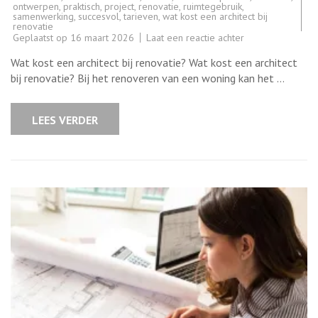
ontwerpen
,
praktisch
,
project
,
renovatie
,
ruimtegebruik
,
samenwerking
,
succesvol
,
tarieven
,
wat kost een architect bij
renovatie
op
Geplaatst op
16 maart 2026
Laat een reactie achter
Kosten
architect
Wat kost een architect bij renovatie? Wat kost een architect
bij
renovatie:
bij renovatie? Bij het renoveren van een woning kan het …
Wat
zijn
de
tarieven?
LEES VERDER