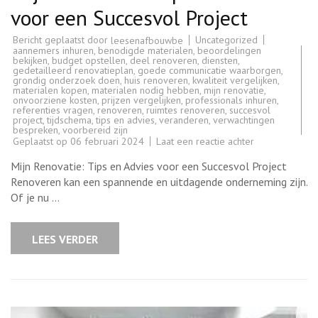
voor een Succesvol Project
Bericht geplaatst door
Uncategorized
leesenafbouwbe
aannemers inhuren
,
benodigde materialen
,
beoordelingen
bekijken
,
budget opstellen
,
deel renoveren
,
diensten
,
gedetailleerd renovatieplan
,
goede communicatie waarborgen
,
grondig onderzoek doen
,
huis renoveren
,
kwaliteit vergelijken
,
materialen kopen
,
materialen nodig hebben
,
mijn renovatie
,
onvoorziene kosten
,
prijzen vergelijken
,
professionals inhuren
,
referenties vragen
,
renoveren
,
ruimtes renoveren
,
succesvol
project
,
tijdschema
,
tips en advies
,
veranderen
,
verwachtingen
bespreken
,
voorbereid zijn
op
Geplaatst op
06 februari 2024
Laat een reactie achter
Mijn
Renovatie:
Mijn Renovatie: Tips en Advies voor een Succesvol Project
Tips
en
Renoveren kan een spannende en uitdagende onderneming zijn.
Advies
Of je nu …
voor
een
Succesvol
Project
LEES VERDER