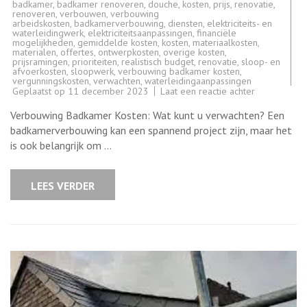
badkamer
,
badkamer renoveren
,
douche
,
kosten
,
prijs
,
renovatie
,
renoveren
,
verbouwen
,
verbouwing
arbeidskosten
,
badkamerverbouwing
,
diensten
,
elektriciteits- en
waterleidingwerk
,
elektriciteitsaanpassingen
,
financiële
mogelijkheden
,
gemiddelde kosten
,
kosten
,
materiaalkosten
,
materialen
,
offertes
,
ontwerpkosten
,
overige kosten
,
prijsramingen
,
prioriteiten
,
realistisch budget
,
renovatie
,
sloop- en
afvoerkosten
,
sloopwerk
,
verbouwing badkamer kosten
,
vergunningskosten
,
verwachten
,
waterleidingaanpassingen
op
Geplaatst op
11 december 2023
Laat een reactie achter
Wat
zijn
Verbouwing Badkamer Kosten: Wat kunt u verwachten? Een
de
kosten
badkamerverbouwing kan een spannend project zijn, maar het
van
is ook belangrijk om …
een
badkamerve
Een
overzicht
LEES VERDER
van
de
verbouwings