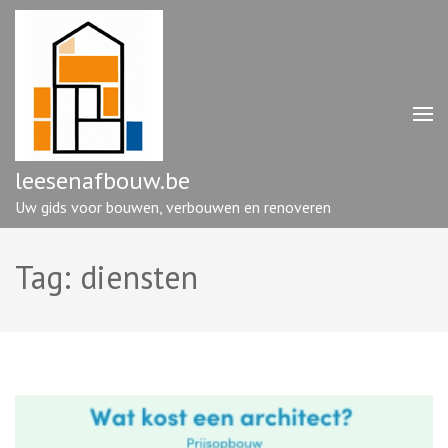
Ga
naar
inhoud
(druk
op
enter)
leesenafbouw.be
Uw gids voor bouwen, verbouwen en renoveren
Tag:
diensten