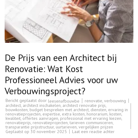
De Prijs van een Architect bij
Renovatie: Wat Kost
Professioneel Advies voor uw
Verbouwingsproject?
Bericht geplaatst door
renovatie
,
verbouwing
leesenafbouwbe
architect
,
architect inschakelen
,
architect renovatie prijs
,
bouwkosten
,
budget bespreken met architect
,
diensten
,
ervaring in
renovatieprojecten
,
expertise
,
extra kosten
,
honorarium
,
kosten
,
kwaliteit
,
offertes aanvragen
,
professional met ervaring kiezen
,
renovatieprijs
,
renovatieprojecten
,
tarieven communiceren
,
transparantie prijsstructuur
,
uurtarieven
,
vergelijken prijzen
op
Geplaatst op
30 november 2025
Laat een reactie achter
De