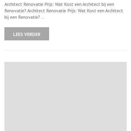
Prijs
Architect Renovatie Prijs: Wat Kost een Architect bij een
van
een
Renovatie? Architect Renovatie Prijs: Wat Kost een Architect
Architect
bij een Renovatie? …
bij
Renovatie:
Wat
Kost
LEES VERDER
Professione
Advies
voor
uw
Verbouwings