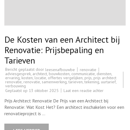
De Kosten van een Architect bij
Renovatie: Prijsbepaling en
Tarieven
Bericht geplaatst door
renovatie
leesenafbouwbe
adviesgesprek
,
architect
,
bouwkosten
,
communicatie
,
diensten
,
ervaring
,
kosten
,
locatie
,
offertes vergelijken
,
prijs
,
prijs architect
renovatie
,
renovatie
,
samenwerking
,
tarieven
,
tekening
,
uurtarief
,
verbouwing
op
Geplaatst op
13 oktober 2025
Laat een reactie achter
De
Kosten
Prijs Architect Renovatie De Prijs van een Architect bij
van
een
Renovatie: Wat Kost Het? Een architect inschakelen voor een
Architect
renovatieproject is …
bij
Renovatie:
Prijsbepaling
en