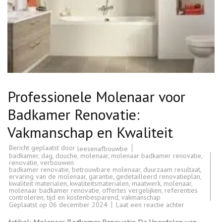
Professionele Molenaar voor
Badkamer Renovatie:
Vakmanschap en Kwaliteit
Bericht geplaatst door
leesenafbouwbe
badkamer
,
dag
,
douche
,
molenaar
,
molenaar badkamer renovatie
,
renovatie
,
verbouwen
badkamer renovatie
,
betrouwbare molenaar
,
duurzaam resultaat
,
ervaring van de molenaar
,
garantie
,
gedetailleerd renovatieplan
,
kwaliteit materialen
,
kwaliteitsmaterialen
,
maatwerk
,
molenaar
,
molenaar badkamer renovatie
,
offertes vergelijken
,
referenties
controleren
,
tijd en kostenbesparend
,
vakmanschap
op
Geplaatst op
06 december 2024
Laat een reactie achter
Professione
Molenaar