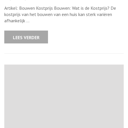
Alles
wat
Artikel: Bouwen Kostprijs Bouwen: Wat is de Kostprijs? De
u
moet
kostprijs van het bouwen van een huis kan sterk variëren
weten
afhankelijk …
over
de
kostprijs
van
LEES VERDER
bouwen