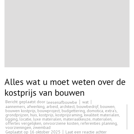
Alles wat u moet weten over de
kostprijs van bouwen
Bericht geplaatst door
wat
leesenafbouwbe
aannemers
,
afwerking
,
arbeid
,
architect
,
bouwbedrijf
,
bouwen
,
bouwen kostprijs
,
bouwproject
,
budgettering
,
domotica
,
extra's
,
grondprijzen
,
huis
,
kostprijs
,
kostprijsraming
,
kwaliteit materialen
,
ligging
,
locatie
,
luxe materialen
,
materiaalkeuze
,
materialen
,
offertes vergelijken
,
onvoorziene kosten
,
referenties planning
,
voorzieningen
,
zwembad
op
Geplaatst op
16 oktober 2025
Laat een reactie achter