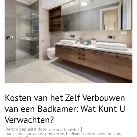
Kosten van het Zelf Verbouwen
van een Badkamer: Wat Kunt U
Verwachten?
Bericht geplaatst door
leesenafbouwbe
badkamer
,
badkamer renoveren
,
badkamer verbouwen
,
kosten
,