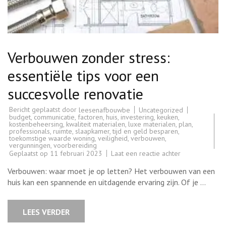
Verbouwen zonder stress:
essentiële tips voor een
succesvolle renovatie
Bericht geplaatst door
Uncategorized
leesenafbouwbe
budget
,
communicatie
,
factoren
,
huis
,
investering
,
keuken
,
kostenbeheersing
,
kwaliteit materialen
,
luxe materialen
,
plan
,
professionals
,
ruimte
,
slaapkamer
,
tijd en geld besparen
,
toekomstige waarde woning
,
veiligheid
,
verbouwen
,
vergunningen
,
voorbereiding
op
Geplaatst op
11 februari 2023
Laat een reactie achter
Verbouwen
zonder
Verbouwen: waar moet je op letten? Het verbouwen van een
stress:
essentiële
huis kan een spannende en uitdagende ervaring zijn. Of je …
tips
voor
een
succesvolle
LEES VERDER
renovatie