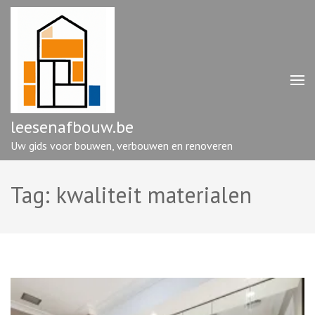
Ga
naar
inhoud
(druk
op
enter)
leesenafbouw.be
Uw gids voor bouwen, verbouwen en renoveren
Tag:
kwaliteit materialen