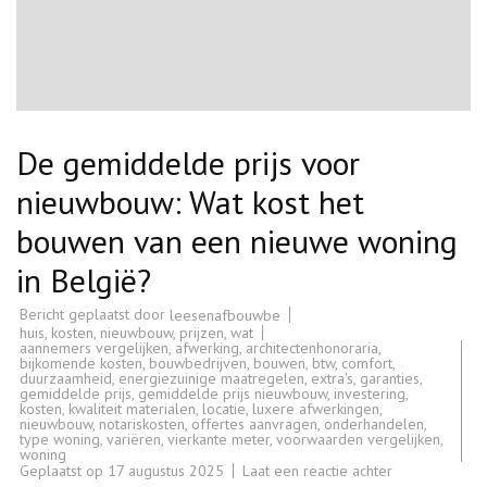
De gemiddelde prijs voor
nieuwbouw: Wat kost het
bouwen van een nieuwe woning
in België?
Bericht geplaatst door
leesenafbouwbe
huis
,
kosten
,
nieuwbouw
,
prijzen
,
wat
aannemers vergelijken
,
afwerking
,
architectenhonoraria
,
bijkomende kosten
,
bouwbedrijven
,
bouwen
,
btw
,
comfort
,
duurzaamheid
,
energiezuinige maatregelen
,
extra's
,
garanties
,
gemiddelde prijs
,
gemiddelde prijs nieuwbouw
,
investering
,
kosten
,
kwaliteit materialen
,
locatie
,
luxere afwerkingen
,
nieuwbouw
,
notariskosten
,
offertes aanvragen
,
onderhandelen
,
type woning
,
variëren
,
vierkante meter
,
voorwaarden vergelijken
,
woning
op
Geplaatst op
17 augustus 2025
Laat een reactie achter
De