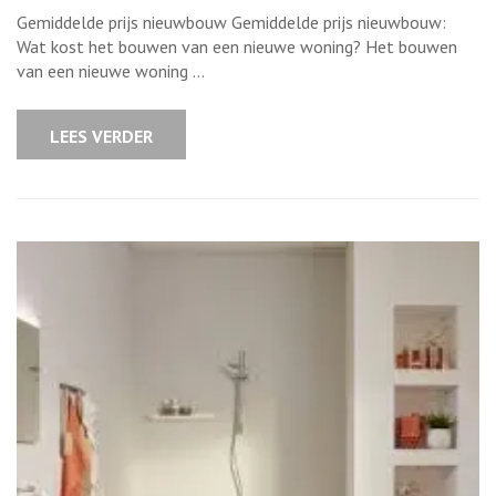
gemiddelde
Gemiddelde prijs nieuwbouw Gemiddelde prijs nieuwbouw:
prijs
voor
Wat kost het bouwen van een nieuwe woning? Het bouwen
nieuwbouw:
van een nieuwe woning …
Wat
kost
het
bouwen
LEES VERDER
van
een
nieuwe
woning
in
België?