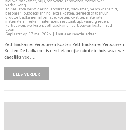
nieuwe badkamer
,
prijs
,
renovatie
,
renoveren
,
verbouwen
,
verbouwing
advies
,
afvalverwijdering
,
apparatuur
,
badkamer
,
beschikbare tijd
,
besparen
,
budgetplanning
,
extra kosten
,
gereedschapshuur
,
grootte badkamer
,
informatie
,
kosten
,
kwaliteit materialen
,
materialen
,
merken materialen
,
resultaat
,
tijd
,
vaardigheden
,
verbouwen
,
werkuren
,
zelf badkamer verbouwen kosten
,
zelf
doen
op
Geplaatst op
27 mei 2026
Laat een reactie achter
Kosten
van
Zelf Badkamer Verbouwen Kosten Zelf Badkamer Verbouwen
het
Zelf
Kosten De badkamer is een belangrijke ruimte in huis waar we
Verbouwen
dagelijks veel …
van
een
Badkamer:
Wat
LEES VERDER
Kunt
U
Verwachten?