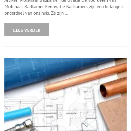
Artikel: Molenaar Badkamer Renovatie De Voordelen van
voor
Badkamer
Molenaar Badkamer Renovatie Badkamers zijn een belangrijk
Renovatie:
onderdeel van ons huis. Ze zijn …
Vakmanscha
en
Kwaliteit
LEES VERDER