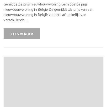
gemiddelde
Gemiddelde prijs nieuwbouwwoning Gemiddelde prijs
prijs
van
nieuwbouwwoning in België De gemiddelde prijs van een
een
nieuwbouwwoning in België varieert afhankelijk van
nieuwbouww
in
verschillende …
België
LEES VERDER