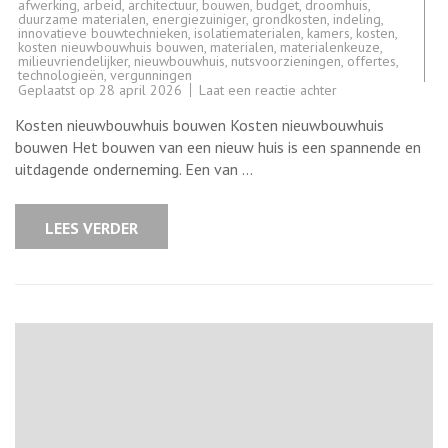
afwerking
,
arbeid
,
architectuur
,
bouwen
,
budget
,
droomhuis
,
duurzame materialen
,
energiezuiniger
,
grondkosten
,
indeling
,
innovatieve bouwtechnieken
,
isolatiematerialen
,
kamers
,
kosten
,
kosten nieuwbouwhuis bouwen
,
materialen
,
materialenkeuze
,
milieuvriendelijker
,
nieuwbouwhuis
,
nutsvoorzieningen
,
offertes
,
technologieën
,
vergunningen
op
Geplaatst op
28 april 2026
Laat een reactie achter
Kosten
voor
Kosten nieuwbouwhuis bouwen Kosten nieuwbouwhuis
het
bouwen
bouwen Het bouwen van een nieuw huis is een spannende en
van
uitdagende onderneming. Een van …
een
nieuwbouwhuis:
Wat
u
LEES VERDER
moet
weten