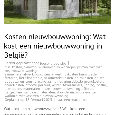
Kosten nieuwbouwwoning: Wat
kost een nieuwbouwwoning in
België?
Bericht geplaatst door
leesenafbouwbe
huis
,
kosten
,
nieuwbouw
,
nieuwbouw woningen
,
prijzen
,
wat
,
wat
kost bouwen
,
woning
aannemers
,
afwerkingskosten
,
afwerkingskosten beïnvloeden
factoren
,
bereikbaarheid
,
bijkomende kosten
,
bouwkosten
,
brussel
,
budgetteren
,
communicatie aannemer
,
gemiddelde grondkosten
,
grondkosten
,
grootte perceel
,
kosten
,
leveranciers
,
ligging
,
locatie
,
luxe opties
,
materialen keuze
,
nieuwbouwwoning
,
offertes
vergelijken
,
standaardmaterialen
,
vlaanderen
,
voorzieningen
,
wallonië
,
wat kost een nieuwbouwwoning
op
Geplaatst op
15 februari 2025
Laat een reactie achter
Kosten
nieuwbouwwon
Wat kost een nieuwbouwwoning? Wat kost een
Wat
kost
nieuwbouwwoning? Een nieuwbouwwoning laten bouwen is