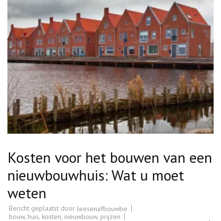
Kosten voor het bouwen van een
nieuwbouwhuis: Wat u moet
weten
Bericht geplaatst door
leesenafbouwbe
bouw
,
huis
,
kosten
,
nieuwbouw
,
prijzen