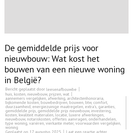
De gemiddelde prijs voor
nieuwbouw: Wat kost het
bouwen van een nieuwe woning
in België?
Bericht geplaatst door
leesenafbouwbe
huis
,
kosten
,
nieuwbouw
,
prijzen
,
wat
aannemers vergelijken
,
afwerking
,
architectenhonoraria
,
bijkomende kosten
,
bouwbedrijven
,
bouwen
,
btw
,
comfort
,
duurzaamheid
,
energiezuinige maatregelen
,
extra's
,
garanties
,
gemiddelde prijs
,
gemiddelde prijs nieuwbouw
,
investering
,
kosten
,
kwaliteit materialen
,
locatie
,
luxere afwerkingen
,
nieuwbouw
,
notariskosten
,
offertes aanvragen
,
onderhandelen
,
type woning
,
variëren
,
vierkante meter
,
voorwaarden vergelijken
,
woning
op
Geplaatst op
17 augustus 2025
Laat een reactie achter