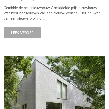
De
gemiddelde
Gemiddelde prijs nieuwbouw Gemiddelde prijs nieuwbouw:
prijs
voor
Wat kost het bouwen van een nieuwe woning? Het bouwen
nieuwbouw:
van een nieuwe woning …
Wat
kost
het
bouwen
LEES VERDER
van
een
nieuwe
woning
in
België?