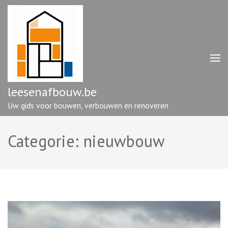
Ga
naar
inhoud
(druk
op
enter)
leesenafbouw.be
Uw gids voor bouwen, verbouwen en renoveren
Categorie:
nieuwbouw