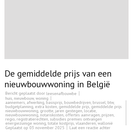
De gemiddelde prijs van een
nieuwbouwwoning in België
Bericht geplaatst door
leesenafbouwbe
huis
,
nieuwbouw
,
woning
aannemers
,
afwerking
,
basisprijs
,
bouwbedrijven
,
brussel
,
btw
,
budgetplanning
,
extra kosten
,
gemiddelde prijs
,
gemiddelde prijs
nieuwbouwwoning
,
grootte
,
jaren gestegen
,
locatie
,
nieuwbouwwoning
,
notariskosten
,
offertes aanvragen
,
prijzen
,
regio
,
registratierechten
,
subsidies premies ontvangen
energiezuinige woning
,
totale kostprijs
,
vlaanderen
,
wallonië
op
Geplaatst op
03 november 2025
Laat een reactie achter
De