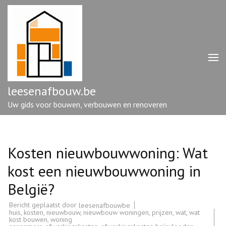
Ga
naar
inhoud
(druk
op
enter)
leesenafbouw.be
Uw gids voor bouwen, verbouwen en renoveren
Kosten nieuwbouwwoning: Wat
kost een nieuwbouwwoning in
België?
Bericht geplaatst door
leesenafbouwbe
huis
,
kosten
,
nieuwbouw
,
nieuwbouw woningen
,
prijzen
,
wat
,
wat
kost bouwen
,
woning