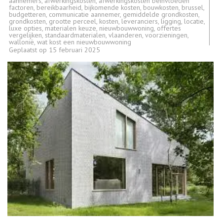
aannemers
,
afwerkingskosten
,
afwerkingskosten beïnvloeden
factoren
,
bereikbaarheid
,
bijkomende kosten
,
bouwkosten
,
brussel
,
budgetteren
,
communicatie aannemer
,
gemiddelde grondkosten
,
grondkosten
,
grootte perceel
,
kosten
,
leveranciers
,
ligging
,
locatie
,
luxe opties
,
materialen keuze
,
nieuwbouwwoning
,
offertes
vergelijken
,
standaardmaterialen
,
vlaanderen
,
voorzieningen
,
wallonië
,
wat kost een nieuwbouwwoning
Geplaatst op
15 februari 2025