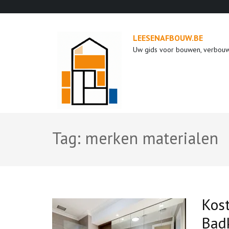
Ga
naar
inhoud
LEESENAFBOUW.BE
(druk
Uw gids voor bouwen, verbou
op
enter)
Tag:
merken materialen
Kos
Bad