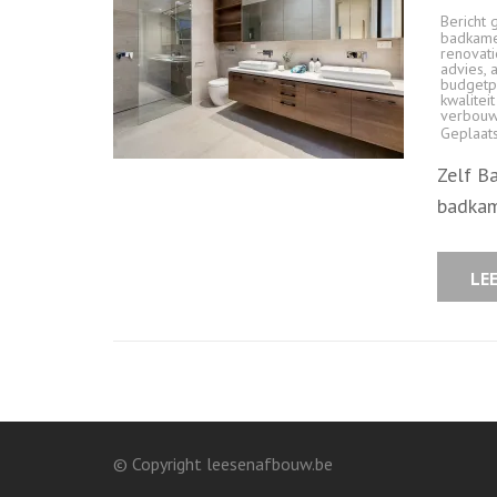
Bericht 
badkam
renovati
advies
,
budgetp
kwalitei
verbou
Geplaat
Zelf B
badkam
LE
© Copyright leesenafbouw.be