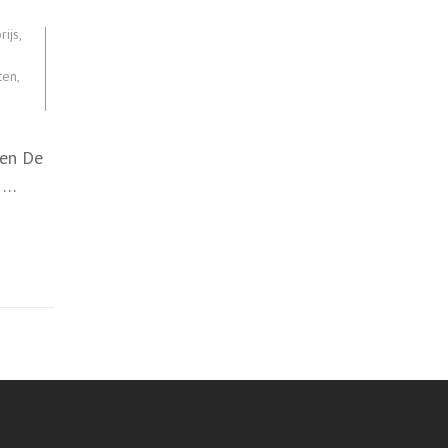
rijs
,
ten
,
ten De
l …