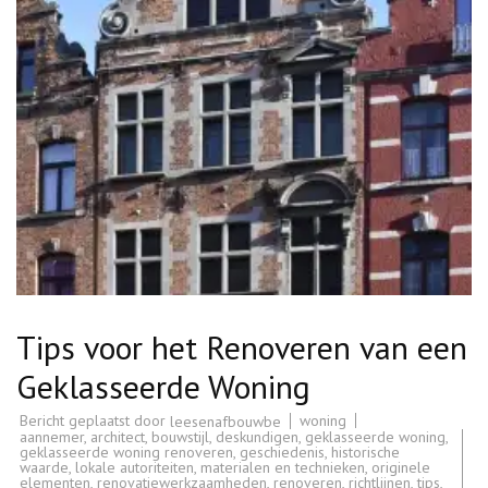
Tips voor het Renoveren van een
Geklasseerde Woning
Bericht geplaatst door
woning
leesenafbouwbe
aannemer
,
architect
,
bouwstijl
,
deskundigen
,
geklasseerde woning
,
geklasseerde woning renoveren
,
geschiedenis
,
historische
waarde
,
lokale autoriteiten
,
materialen en technieken
,
originele
elementen
,
renovatiewerkzaamheden
,
renoveren
,
richtlijnen
,
tips
,