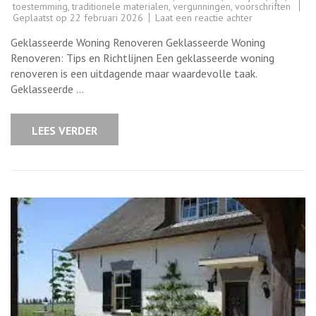
toestemming
,
traditionele materialen
,
vergunningen
,
voorschriften
op
Geplaatst op
22 februari 2026
Laat een reactie achter
Tips
voor
Geklasseerde Woning Renoveren Geklasseerde Woning
het
Renoveren
Renoveren: Tips en Richtlijnen Een geklasseerde woning
van
renoveren is een uitdagende maar waardevolle taak.
een
Geklasseerde
Geklasseerde …
Woning
LEES VERDER