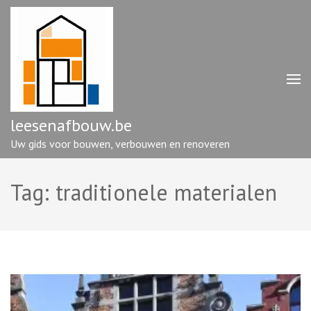
Ga
naar
inhoud
(druk
op
enter)
leesenafbouw.be
Uw gids voor bouwen, verbouwen en renoveren
Tag:
traditionele materialen