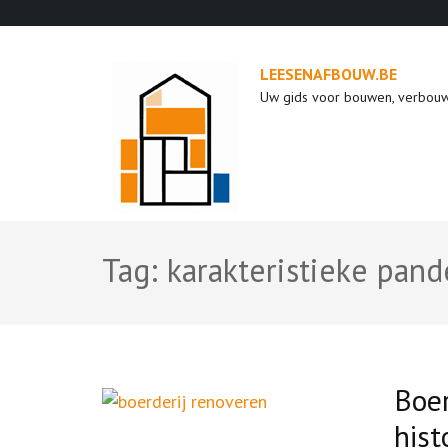
Ga
naar
inhoud
LEESENAFBOUW.BE
(druk
Uw gids voor bouwen, verbou
op
enter)
Tag:
karakteristieke pan
Boer
hist