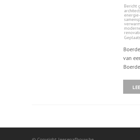
Bericht 
architect
energie-
samensp
verwarm
moderne
renovat
Geplaat
Boerde
van ee
Boerder
LE
© Copyright leesenafbouw.be