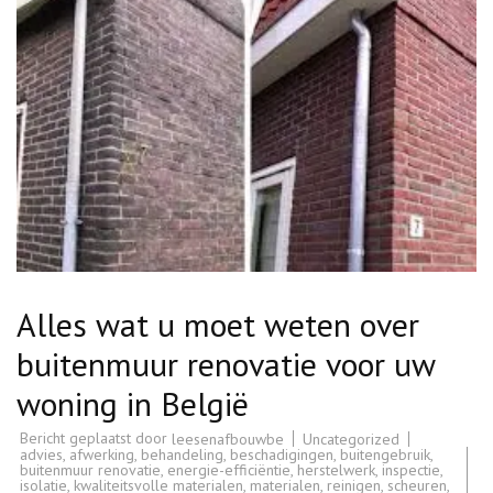
Alles wat u moet weten over
buitenmuur renovatie voor uw
woning in België
Bericht geplaatst door
Uncategorized
leesenafbouwbe
advies
,
afwerking
,
behandeling
,
beschadigingen
,
buitengebruik
,
buitenmuur renovatie
,
energie-efficiëntie
,
herstelwerk
,
inspectie
,
isolatie
,
kwaliteitsvolle materialen
,
materialen
,
reinigen
,
scheuren
,