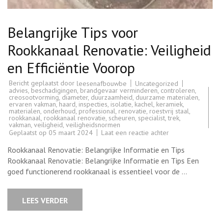
Belangrijke Tips voor
Rookkanaal Renovatie: Veiligheid
en Efficiëntie Voorop
Bericht geplaatst door
Uncategorized
leesenafbouwbe
advies
,
beschadigingen
,
brandgevaar verminderen
,
controleren
,
creosootvorming
,
diameter
,
duurzaamheid
,
duurzame materialen
,
ervaren vakman
,
haard
,
inspecties
,
isolatie
,
kachel
,
keramiek
,
materialen
,
onderhoud
,
professional
,
renovatie
,
roestvrij staal
,
rookkanaal
,
rookkanaal renovatie
,
scheuren
,
specialist
,
trek
,
vakman
,
veiligheid
,
veiligheidsnormen
op
Geplaatst op
05 maart 2024
Laat een reactie achter
Belangrijke
Tips
Rookkanaal Renovatie: Belangrijke Informatie en Tips
voor
Rookkanaal
Rookkanaal Renovatie: Belangrijke Informatie en Tips Een
Renovatie:
goed functionerend rookkanaal is essentieel voor de …
Veiligheid
en
Efficiëntie
Voorop
LEES VERDER