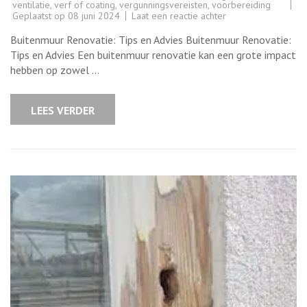
ventilatie
,
verf of coating
,
vergunningsvereisten
,
voorbereiding
op
Geplaatst op
08 juni 2024
Laat een reactie achter
Alles
wat
Buitenmuur Renovatie: Tips en Advies Buitenmuur Renovatie:
u
moet
Tips en Advies Een buitenmuur renovatie kan een grote impact
weten
hebben op zowel …
over
buitenmuur
renovatie
voor
LEES VERDER
uw
woning
in
België