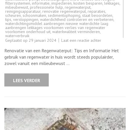
filtersystemen
,
informatie
,
inspecteren
,
kosten besparen
,
lekkages
,
milieubewust
,
professionele hulp
,
regenwaterput
,
reinigingsapparatuur
,
renovatie regenwaterput
,
reparaties
,
scheuren
,
schoonmaken
,
sedimentophoping
,
staat beoordelen
,
tips
,
verstoppingen
,
waterdichtheid controleren en verbeteren
,
waterdichtingsmiddel aanbrengen nieuwe waterdichte laag
aanbrengen lekkages voorkomen verlies van regenwater
voorkomen onderhoud uit
,
waterkwaliteit verminderen
,
waterverbruik
op
Geplaatst op
29 januari 2024
Laat een reactie achter
Tips
en
Renovatie van een Regenwaterput: Tips en Informatie Het
Advies
voor
gebruik van regenwater in huis wordt steeds populairder,
de
zowel vanuit een milieubewust …
Renovatie
van
uw
Regenwaterput
LEES VERDER