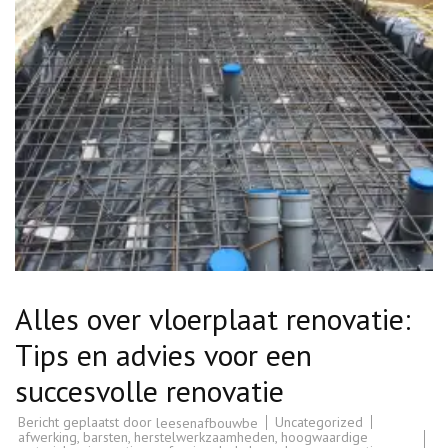
Alles over vloerplaat renovatie:
Tips en advies voor een
succesvolle renovatie
Bericht geplaatst door
Uncategorized
leesenafbouwbe
afwerking
,
barsten
,
herstelwerkzaamheden
,
hoogwaardige