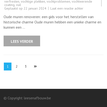
verfresten
,
vochtige plekken
,
vochtproblemen
,
vochtwerende
coating
,
vuil
op
Geplaatst op
22 januari 2024
Laat een reactie achter
Oude
muren
Oude muren renoveren: een gids voor het herstellen van
renoveren:
Herstel
historische charme Oude muren hebben een unieke charme en
de
kunnen een …
historische
charme
van
uw
LEES VERDER
gebouw
Berichten
Pagina
Pagina
Pagina
1
2
3
paginering
© Copyright leesenafbouw.be