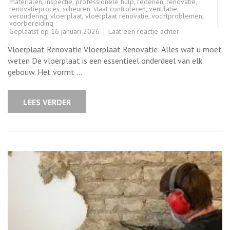
materialen
,
inspectie
,
professionele hulp
,
redenen
,
renovatie
,
renovatieproces
,
scheuren
,
staat controleren
,
ventilatie
,
veroudering
,
vloerplaat
,
vloerplaat renovatie
,
vochtproblemen
,
voorbereiding
op
Geplaatst op
16 januari 2026
Laat een reactie achter
Alles
over
Vloerplaat Renovatie Vloerplaat Renovatie: Alles wat u moet
vloerplaat
renovatie:
weten De vloerplaat is een essentieel onderdeel van elk
Tips
gebouw. Het vormt …
en
advies
voor
een
LEES VERDER
succesvolle
renovatie