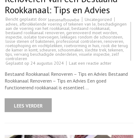
Rookkanaal: Tips en Advies
Bericht geplaatst door
Uncategorized
leesenafbouwbe
advies
,
afbrokkelende voering of tekenen van le
,
beschadigingen
aan de voering van het rookkanaal
,
bestaand rookkanaal
,
bestaand rookkanaal renoveren
,
gerenoveerd moet worden
,
inspectie
,
isolatie toevoegen
,
lekkages rondom de schoorsteen
,
losse stenen of bakstenen
,
professional controleren
,
renoveren
,
roetophoping en vochtplekken
,
roetvorming in huis
,
rook die terug
de kamer in komt
,
scheuren
,
schoonmaken
,
slechte trek
,
tekenen
,
tips
,
vervang beschadigde onderdelen
,
visuele inspectie
,
zelf
controleren
op
Geplaatst op
24 augustus 2024
Laat een reactie achter
Renoveren
van
Bestaand Rookkanaal Renoveren – Tips en Advies Bestaand
een
Bestaand
Rookkanaal Renoveren – Tips en Advies Een goed
Rookkanaal:
functionerend rookkanaal is essentieel …
Tips
en
Advies
LEES VERDER