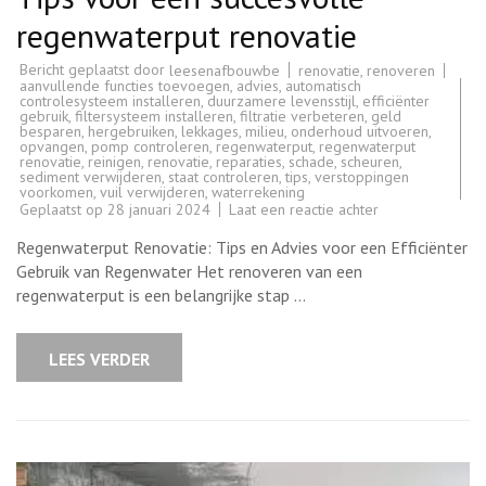
regenwaterput renovatie
Bericht geplaatst door
renovatie
,
renoveren
leesenafbouwbe
aanvullende functies toevoegen
,
advies
,
automatisch
controlesysteem installeren
,
duurzamere levensstijl
,
efficiënter
gebruik
,
filtersysteem installeren
,
filtratie verbeteren
,
geld
besparen
,
hergebruiken
,
lekkages
,
milieu
,
onderhoud uitvoeren
,
opvangen
,
pomp controleren
,
regenwaterput
,
regenwaterput
renovatie
,
reinigen
,
renovatie
,
reparaties
,
schade
,
scheuren
,
sediment verwijderen
,
staat controleren
,
tips
,
verstoppingen
voorkomen
,
vuil verwijderen
,
waterrekening
op
Geplaatst op
28 januari 2024
Laat een reactie achter
Efficiënt
regenwatergebru
Regenwaterput Renovatie: Tips en Advies voor een Efficiënter
Tips
voor
Gebruik van Regenwater Het renoveren van een
een
regenwaterput is een belangrijke stap …
succesvolle
regenwaterput
renovatie
LEES VERDER