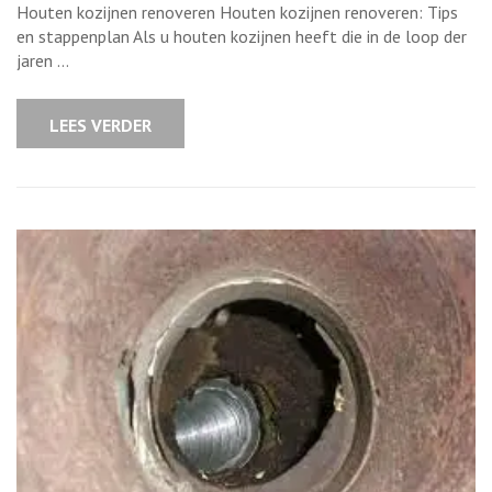
van
Houten kozijnen renoveren Houten kozijnen renoveren: Tips
houten
kozijnen:
en stappenplan Als u houten kozijnen heeft die in de loop der
Tips
jaren …
voor
een
geslaagde
opfrisbeurt
LEES VERDER