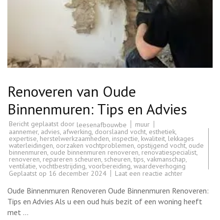
Renoveren van Oude
Binnenmuren: Tips en Advies
Bericht geplaatst door
muur
leesenafbouwbe
aannemer
,
advies
,
afwerking
,
doorslaand vocht
,
esthetiek
,
expertise
,
herstelwerkzaamheden
,
inspectie
,
kwaliteit
,
lekkages
waterleidingen
,
oorzaken vochtproblemen
,
opstijgend vocht
,
oude
binnenmuren
,
oude binnenmuren renoveren
,
renovatiespecialist
,
renoveren
,
repareren scheuren
,
scheuren
,
tips
,
vakmanschap
,
ventilatie
,
vochtbestrijding
,
voorbereiding
,
waardeverhoging
op
Geplaatst op
16 december 2024
Laat een reactie achter
Renoveren
van
Oude Binnenmuren Renoveren Oude Binnenmuren Renoveren:
Oude
Binnenmuren
Tips en Advies Als u een oud huis bezit of een woning heeft
Tips
met …
en