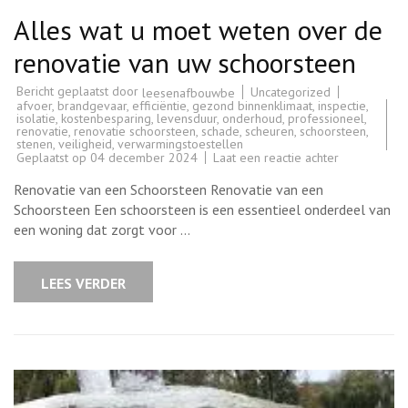
Alles wat u moet weten over de
renovatie van uw schoorsteen
Bericht geplaatst door
Uncategorized
leesenafbouwbe
afvoer
,
brandgevaar
,
efficiëntie
,
gezond binnenklimaat
,
inspectie
,
isolatie
,
kostenbesparing
,
levensduur
,
onderhoud
,
professioneel
,
renovatie
,
renovatie schoorsteen
,
schade
,
scheuren
,
schoorsteen
,
stenen
,
veiligheid
,
verwarmingstoestellen
op
Geplaatst op
04 december 2024
Laat een reactie achter
Alles
wat
Renovatie van een Schoorsteen Renovatie van een
u
moet
Schoorsteen Een schoorsteen is een essentieel onderdeel van
weten
een woning dat zorgt voor …
over
de
renovatie
van
LEES VERDER
uw
schoorsteen