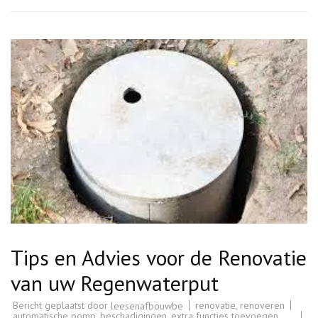
Tips en Advies voor de Renovatie
van uw Regenwaterput
Bericht geplaatst door
renovatie
,
renoveren
leesenafbouwbe
automatische pomp
,
beschadigingen
,
extra functies toevoegen
,