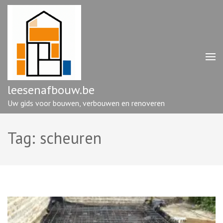
Ga
naar
inhoud
(druk
op
enter)
leesenafbouw.be
Uw gids voor bouwen, verbouwen en renoveren
Tag:
scheuren