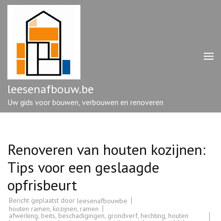
Ga
naar
inhoud
(druk
op
enter)
leesenafbouw.be
Uw gids voor bouwen, verbouwen en renoveren
Renoveren van houten kozijnen:
Tips voor een geslaagde
opfrisbeurt
Bericht geplaatst door
leesenafbouwbe
houten ramen
,
kozijnen
,
ramen
afwerking
,
beits
,
beschadigingen
,
grondverf
,
hechting
,
houten