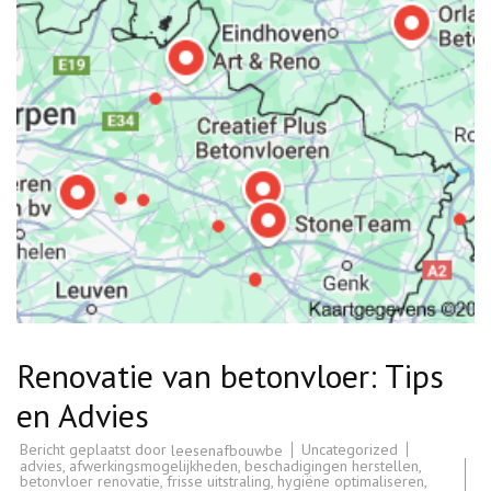
Renovatie van betonvloer: Tips
en Advies
Bericht geplaatst door
Uncategorized
leesenafbouwbe
advies
,
afwerkingsmogelijkheden
,
beschadigingen herstellen
,
betonvloer renovatie
,
frisse uitstraling
,
hygiëne optimaliseren
,