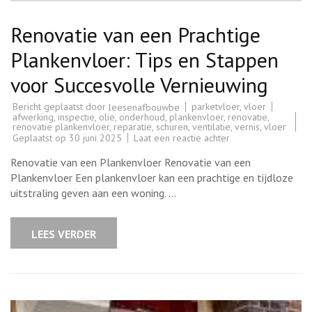
Renovatie van een Prachtige
Plankenvloer: Tips en Stappen
voor Succesvolle Vernieuwing
Bericht geplaatst door
parketvloer
,
vloer
leesenafbouwbe
afwerking
,
inspectie
,
olie
,
onderhoud
,
plankenvloer
,
renovatie
,
renovatie plankenvloer
,
reparatie
,
schuren
,
ventilatie
,
vernis
,
vloer
op
Geplaatst op
30 juni 2025
Laat een reactie achter
Renovatie
van
Renovatie van een Plankenvloer Renovatie van een
een
Prachtige
Plankenvloer Een plankenvloer kan een prachtige en tijdloze
Plankenvloer:
uitstraling geven aan een woning. …
Tips
en
Stappen
voor
LEES VERDER
Succesvolle
Vernieuwing