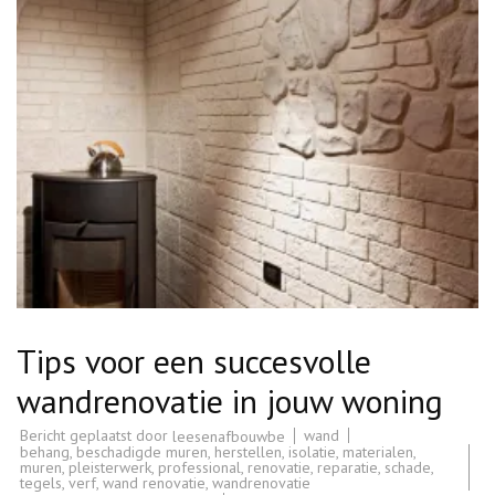
Tips voor een succesvolle
wandrenovatie in jouw woning
Bericht geplaatst door
wand
leesenafbouwbe
behang
,
beschadigde muren
,
herstellen
,
isolatie
,
materialen
,
muren
,
pleisterwerk
,
professional
,
renovatie
,
reparatie
,
schade
,
tegels
,
verf
,
wand renovatie
,
wandrenovatie