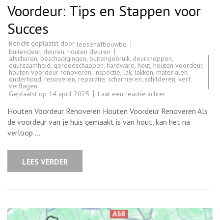
Voordeur: Tips en Stappen voor
Succes
Bericht geplaatst door
leesenafbouwbe
buitendeur
,
deuren
,
houten deuren
afschuren
,
beschadigingen
,
buitengebruik
,
deurknoppen
,
duurzaamheid
,
gereedschappen
,
hardware
,
hout
,
houten voordeur
,
houten voordeur renoveren
,
inspectie
,
lak
,
lakken
,
materialen
,
onderhoud
,
renoveren
,
reparatie
,
scharnieren
,
schilderen
,
verf
,
verflagen
op
Geplaatst op
14 april 2025
Laat een reactie achter
Renovatie
van
Houten Voordeur Renoveren Houten Voordeur Renoveren Als
een
Houten
de voordeur van je huis gemaakt is van hout, kan het na
Voordeur:
verloop …
Tips
en
Stappen
voor
LEES VERDER
Succes