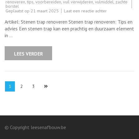
renoveren
,
tips
,
voorbereiden
,
vuil verwijderen
,
vulmiddel
,
zachte
borstel
op
Geplaatst op
21 maart 2025
Laat een reactie achter
Renovatie
van
Artikel: Stenen trap renoveren Stenen trap renoveren: Tips en
stenen
trap:
advies Een stenen trap kan een prachtig en duurzaam element
Tips
in …
en
advies
voor
een
LEES VERDER
vernieuwde
uitstraling
Berichten
Pagina
Pagina
Pagina
1
2
3
paginering
© Copyright leesenafbouw.be