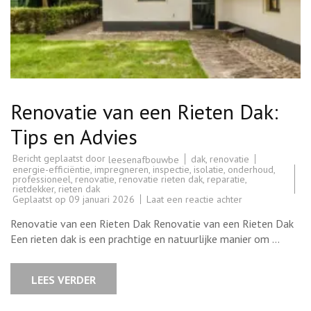
Renovatie van een Rieten Dak:
Tips en Advies
Bericht geplaatst door
dak
,
renovatie
leesenafbouwbe
energie-efficiëntie
,
impregneren
,
inspectie
,
isolatie
,
onderhoud
,
professioneel
,
renovatie
,
renovatie rieten dak
,
reparatie
,
rietdekker
,
rieten dak
op
Geplaatst op
09 januari 2026
Laat een reactie achter
Renovatie
van
Renovatie van een Rieten Dak Renovatie van een Rieten Dak
een
Rieten
Een rieten dak is een prachtige en natuurlijke manier om …
Dak:
Tips
en
Advies
LEES VERDER