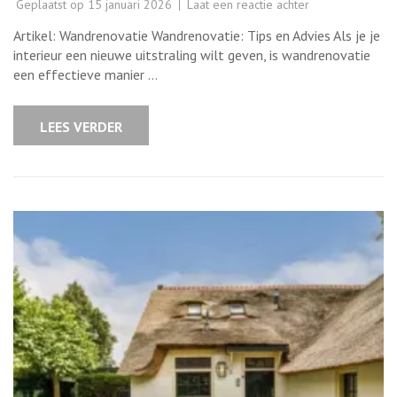
op
Geplaatst op
15 januari 2026
Laat een reactie achter
Tips
voor
Artikel: Wandrenovatie Wandrenovatie: Tips en Advies Als je je
een
succesvolle
interieur een nieuwe uitstraling wilt geven, is wandrenovatie
wandrenovatie
een effectieve manier …
in
jouw
woning
LEES VERDER