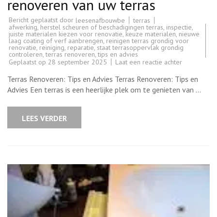
renoveren van uw terras
Bericht geplaatst door
terras
leesenafbouwbe
afwerking
,
herstel scheuren of beschadigingen terras
,
inspectie
,
juiste materialen kiezen voor renovatie
,
keuze materialen
,
nieuwe
laag coating of verf aanbrengen
,
reinigen terras grondig voor
renovatie
,
reiniging
,
reparatie
,
staat terrasoppervlak grondig
controleren
,
terras renoveren
,
tips en advies
op
Geplaatst op
28 september 2025
Laat een reactie achter
Tips
voor
Terras Renoveren: Tips en Advies Terras Renoveren: Tips en
het
succesvol
Advies Een terras is een heerlijke plek om te genieten van …
renoveren
van
uw
terras
LEES VERDER