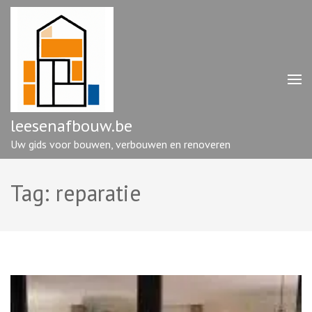
Ga
naar
inhoud
(druk
op
enter)
leesenafbouw.be
Uw gids voor bouwen, verbouwen en renoveren
Tag:
reparatie