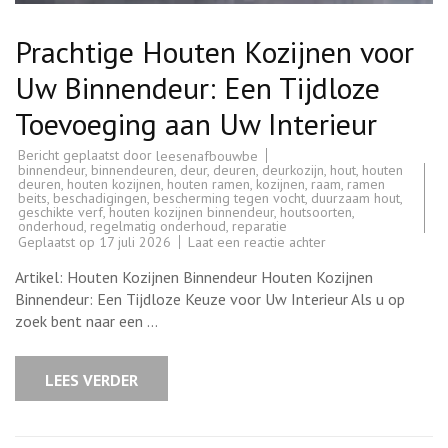
Prachtige Houten Kozijnen voor
Uw Binnendeur: Een Tijdloze
Toevoeging aan Uw Interieur
Bericht geplaatst door
leesenafbouwbe
binnendeur
,
binnendeuren
,
deur
,
deuren
,
deurkozijn
,
hout
,
houten
deuren
,
houten kozijnen
,
houten ramen
,
kozijnen
,
raam
,
ramen
beits
,
beschadigingen
,
bescherming tegen vocht
,
duurzaam hout
,
geschikte verf
,
houten kozijnen binnendeur
,
houtsoorten
,
onderhoud
,
regelmatig onderhoud
,
reparatie
op
Geplaatst op
17 juli 2026
Laat een reactie achter
Prachtige
Houten
Artikel: Houten Kozijnen Binnendeur Houten Kozijnen
Kozijnen
voor
Binnendeur: Een Tijdloze Keuze voor Uw Interieur Als u op
Uw
zoek bent naar een …
Binnendeur:
Een
Tijdloze
Toevoeging
LEES VERDER
aan
Uw
Interieur