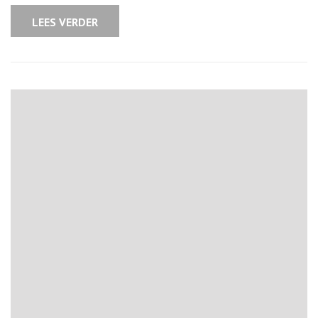
in
je
LEES VERDER
Badkamer