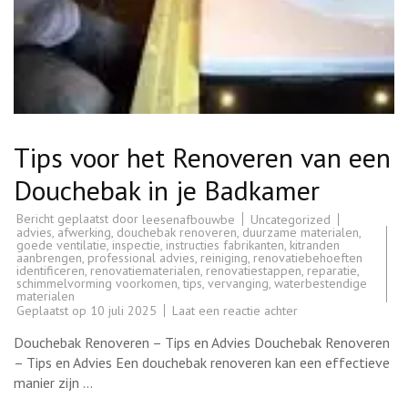
Tips voor het Renoveren van een
Douchebak in je Badkamer
Bericht geplaatst door
Uncategorized
leesenafbouwbe
advies
,
afwerking
,
douchebak renoveren
,
duurzame materialen
,
goede ventilatie
,
inspectie
,
instructies fabrikanten
,
kitranden
aanbrengen
,
professional advies
,
reiniging
,
renovatiebehoeften
identificeren
,
renovatiematerialen
,
renovatiestappen
,
reparatie
,
schimmelvorming voorkomen
,
tips
,
vervanging
,
waterbestendige
materialen
op
Geplaatst op
10 juli 2025
Laat een reactie achter
Tips
voor
Douchebak Renoveren – Tips en Advies Douchebak Renoveren
het
Renoveren
– Tips en Advies Een douchebak renoveren kan een effectieve
van
manier zijn …
een
Douchebak