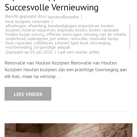
Succesvolle Vernieuwing
Bericht geplaatst door
leesenafbouwbe
hout
,
kozijnen
,
renovatie
afmetingen
,
afwerking
,
beschadigingen inspecteren
,
houten
kozijnen
,
houtrot repareren
,
inspectie
,
kosten
,
kosten reparatie
houten kozijn
,
nazorg
,
offertes aanvragen
,
omvang van de schade
,
onderhoud
,
opknappen
,
per meter
,
renovatie
,
renovatie kozijn
hout
,
reparatie
,
schilderen
,
schuren
,
type hout
,
vervanging
,
voorbereiding
,
zorgvuldige aanpak
op
Geplaatst op
05 juli 2026
Laat een reactie achter
Renovatie
van
Renovatie van Houten Kozijnen Renovatie van Houten
Houten
Kozijnen:
Kozijnen Houten kozijnen zijn een prachtige toevoeging aan
Tips
elk huis, maar na verloop …
en
Stappen
voor
een
LEES VERDER
Succesvolle
Vernieuwing