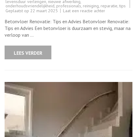
levensduur verlengen
,
nieuwe afwerking
,
onderhoudsvriendelijkheid
,
professionals
,
reiniging
,
reparatie
,
tips
op
Geplaatst op
22 maart 2025
Laat een reactie achter
Renovatie
van
Betonvloer Renovatie: Tips en Advies Betonvloer Renovatie:
betonvloer:
Tips
Tips en Advies Een betonvloer is duurzaam en stevig, maar na
en
verloop van …
Advies
LEES VERDER