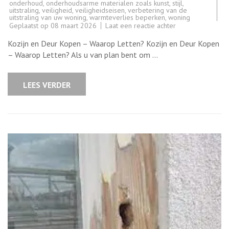
onderhoud
,
onderhoudsarme materialen zoals kunst
,
stijl
,
uitstraling
,
veiligheid
,
veiligheidseisen
,
verbetering van de
uitstraling van uw woning
,
warmteverlies beperken
,
woning
op
Geplaatst op
08 maart 2026
Laat een reactie achter
Tips
voor
Kozijn en Deur Kopen – Waarop Letten? Kozijn en Deur Kopen
het
Kopen
– Waarop Letten? Als u van plan bent om …
van
Kozijn
en
Deur:
LEES VERDER
Waarop
Letten?