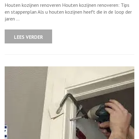
van
Houten kozijnen renoveren Houten kozijnen renoveren: Tips
houten
kozijnen:
en stappenplan Als u houten kozijnen heeft die in de loop der
Tips
jaren …
voor
een
geslaagde
opfrisbeurt
LEES VERDER