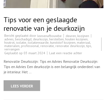
Tips voor een geslaagde
renovatie van je deurkozijn
Bericht geplaatst door
deuren
,
kozijnen
leesenafbouwbe
advies
,
beschadigd
,
deurkozijn
,
herstellen
,
houten kozijnen
,
houtrot
,
isolatie
,
isolatiewaarde
,
kunststof kozijnen
,
materiaal
,
materialen
,
professional
,
renovatie
,
renovatie deurkozijn
,
tips
,
vervangen
op
Geplaatst op
03 maart 2024
Laat een reactie achter
Tips
voor
Renovatie Deurkozijn: Tips en Advies Renovatie Deurkozijn:
een
geslaagde
Tips en Advies Een deurkozijn is een belangrijk onderdeel van
renovatie
je interieur. Het …
van
je
deurkozijn
LEES VERDER