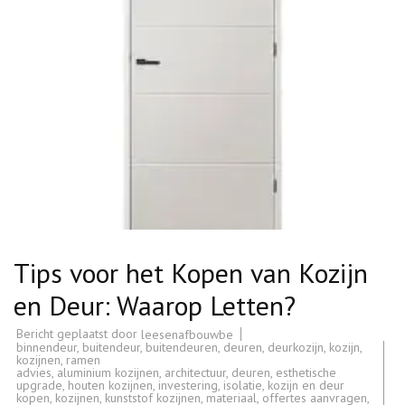
Tips voor het Kopen van Kozijn
en Deur: Waarop Letten?
Bericht geplaatst door
leesenafbouwbe
binnendeur
,
buitendeur
,
buitendeuren
,
deuren
,
deurkozijn
,
kozijn
,
kozijnen
,
ramen
advies
,
aluminium kozijnen
,
architectuur
,
deuren
,
esthetische
upgrade
,
houten kozijnen
,
investering
,
isolatie
,
kozijn en deur
kopen
,
kozijnen
,
kunststof kozijnen
,
materiaal
,
offertes aanvragen
,