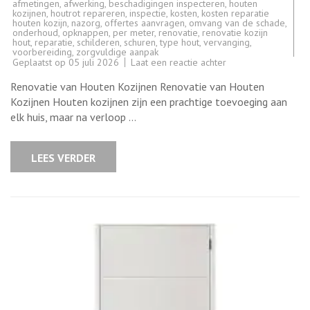
afmetingen
,
afwerking
,
beschadigingen inspecteren
,
houten
kozijnen
,
houtrot repareren
,
inspectie
,
kosten
,
kosten reparatie
houten kozijn
,
nazorg
,
offertes aanvragen
,
omvang van de schade
,
onderhoud
,
opknappen
,
per meter
,
renovatie
,
renovatie kozijn
hout
,
reparatie
,
schilderen
,
schuren
,
type hout
,
vervanging
,
voorbereiding
,
zorgvuldige aanpak
op
Geplaatst op
05 juli 2026
Laat een reactie achter
Renovatie
van
Renovatie van Houten Kozijnen Renovatie van Houten
Houten
Kozijnen:
Kozijnen Houten kozijnen zijn een prachtige toevoeging aan
Tips
elk huis, maar na verloop …
en
Stappen
voor
een
LEES VERDER
Succesvolle
Vernieuwing