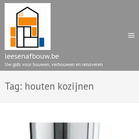
Ga
naar
inhoud
(druk
op
enter)
leesenafbouw.be
Uw gids voor bouwen, verbouwen en renoveren
Tag:
houten kozijnen