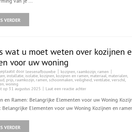
rming van je …
een
Duurzaam
Dak
ES VERDER
s wat u moet weten over kozijnen 
en voor uw woning
geplaatst door
kozijnen
,
raamkozijn
,
ramen
leesenafbouwbe
gen
,
installatie
,
isolatie
,
kozijnen
,
kozijnen en ramen
,
materiaal
,
materialen
,
oud
,
prijs
,
raamkozijn
,
ramen
,
schoonmaken
,
veiligheid
,
ventilatie
,
verschil
,
en
,
woning
op
st op
31 augustus 2025
Laat een reactie achter
Alles
wat
en en Ramen: Belangrijke Elementen voor uw Woning Kozij
u
moet
 Belangrijke Elementen voor uw Woning Kozijnen en ramen
weten
over
kozijnen
en
ramen
ES VERDER
voor