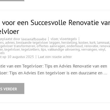
uw
woning
 voor een Succesvolle Renovatie va
lvloer
geplaatst door
vloer
,
vloertegels
leesenafbouwbe
ers
,
advies
,
bestaande tegelvloer leggen
,
herstelling
,
kosten
,
kurk
,
laminaat
,
tegelvloer transformeren
,
offertes aanvragen
,
onderhoud
,
renovatie
,
renova
er
,
tegelvloer
,
tegelzetters
,
tips
,
vakkundige uitvoering
,
vervangen
,
vinyl
,
els
op
st op
10 augustus 2025
Laat een reactie achter
Tips
voor
tie van een Tegelvloer: Tips en Advies Renovatie van een
een
Succesvolle
loer: Tips en Advies Een tegelvloer is een duurzame en …
Renovatie
van
je
Tegelvloer
ES VERDER