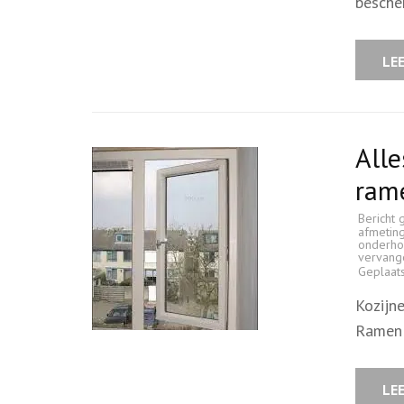
besche
LE
Alle
ram
Bericht 
afmetin
onderh
vervang
Geplaat
Kozijn
Ramen:
LE