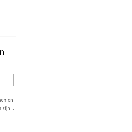
en
nen en
 zijn …