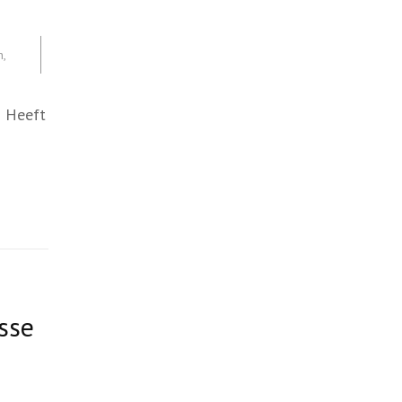
n
,
s Heeft
sse