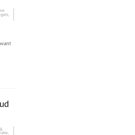
eve
egels
,
 want
oud
ag
,
atie
,