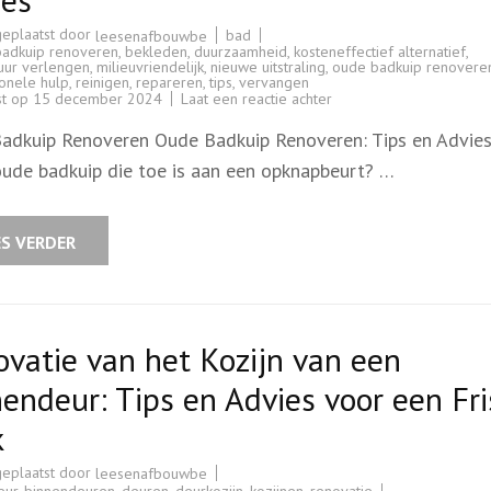
geplaatst door
bad
leesenafbouwbe
badkuip renoveren
,
bekleden
,
duurzaamheid
,
kosteneffectief alternatief
,
uur verlengen
,
milieuvriendelijk
,
nieuwe uitstraling
,
oude badkuip renovere
onele hulp
,
reinigen
,
repareren
,
tips
,
vervangen
op
st op
15 december 2024
Laat een reactie achter
Renoveren
van
adkuip Renoveren Oude Badkuip Renoveren: Tips en Advie
een
Oude
oude badkuip die toe is aan een opknapbeurt? …
Badkuip:
Tips
en
Advies
ES VERDER
vatie van het Kozijn van een
endeur: Tips en Advies voor een Fri
k
geplaatst door
leesenafbouwbe
eur
,
binnendeuren
,
deuren
,
deurkozijn
,
kozijnen
,
renovatie