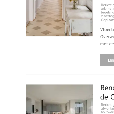
Bericht 
advies
,
tegels
,
o
vloerte
Geplaat
Vloert
Overwe
met ee
LE
Ren
de C
Bericht 
afwerki
houtwer