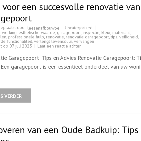
 voor een succesvolle renovatie va
agepoort
geplaatst door
Uncategorized
leesenafbouwbe
afwerking
,
esthetische waarde
,
garagepoort
,
inspectie
,
kleur
,
materiaal
,
len
,
professionele hulp
,
renovatie
,
renovatie garagepoort
,
tips
,
veiligheid
,
de functionaliteit
,
verlengt levensduur
,
vervangen
op
st op
07 juli 2025
Laat een reactie achter
Tips
voor
tie Garagepoort: Tips en Advies Renovatie Garagepoort: T
een
succesvolle
 Een garagepoort is een essentieel onderdeel van uw woni
renovatie
van
uw
garagepoort
ES VERDER
overen van een Oude Badkuip: Tips
ies