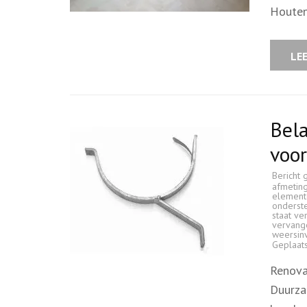
Houten
LE
Bel
voo
Bericht 
afmetin
element
onderst
staat ve
vervang
weersin
Geplaat
Renova
Duurza