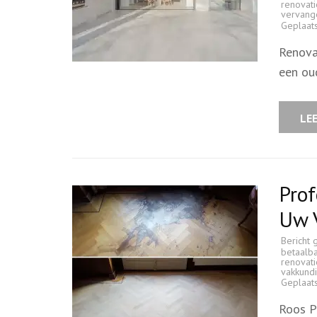
renovati
vervang
Geplaat
Renova
een oud
LE
Prof
Uw V
Bericht 
betaalb
renovati
vakkund
Geplaat
Roos P