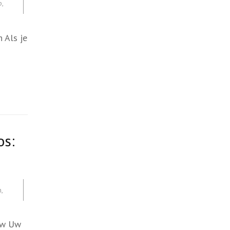
p
,
 Als je
os:
n
,
euw Uw