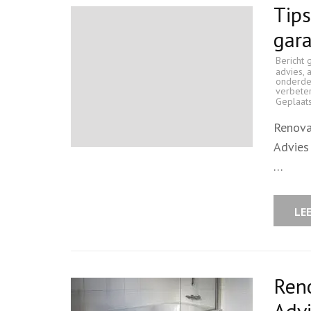
Tips
gar
Bericht 
advies
,
onderde
verbeter
Geplaat
Renova
Advies
…
LE
Ren
Adv