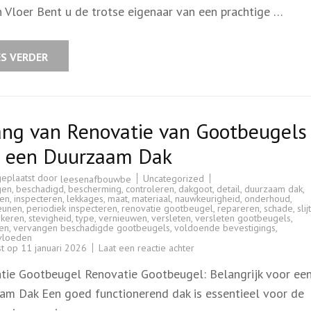
door
 Vloer Bent u de trotse eigenaar van een prachtige …
Roos:
Uw
Vloer
in
Topconditie!
ES VERDER
ang van Renovatie van Gootbeugels
r een Duurzaam Dak
geplaatst door
Uncategorized
leesenafbouwbe
gen
,
beschadigd
,
bescherming
,
controleren
,
dakgoot
,
detail
,
duurzaam dak
,
en
,
inspecteren
,
lekkages
,
maat
,
materiaal
,
nauwkeurigheid
,
onderhoud
,
eunen
,
periodiek inspecteren
,
renovatie gootbeugel
,
repareren
,
schade
,
sli
rkeren
,
stevigheid
,
type
,
vernieuwen
,
versleten
,
versleten gootbeugels
,
en
,
vervangen beschadigde gootbeugels
,
voldoende bevestigings
,
vloeden
op
st op
11 januari 2026
Laat een reactie achter
Belang
van
tie Gootbeugel Renovatie Gootbeugel: Belangrijk voor ee
Renovatie
van
am Dak Een goed functionerend dak is essentieel voor de
Gootbeugels
voor