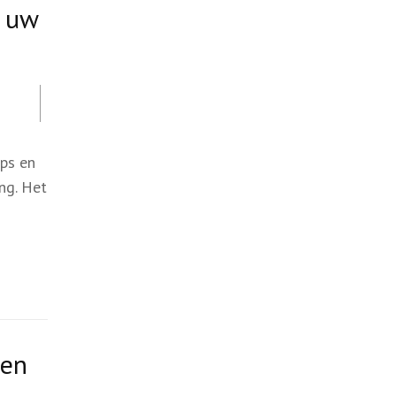
n uw
ips en
ng. Het
 en