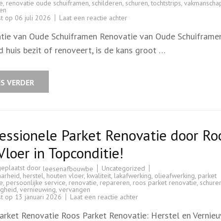
e
,
renovatie oude schuiframen
,
schilderen
,
schuren
,
tochtstrips
,
vakmanscha
en
op
st op
06 juli 2026
Laat een reactie achter
Renovatie
van
tie van Oude Schuiframen Renovatie van Oude Schuiframen
Oude
Schuiframen:
 huis bezit of renoveert, is de kans groot …
Behoud
de
Charme
van
Je
ES VERDER
Historische
Woning
essionele Parket Renovatie door Ro
loer in Topconditie!
geplaatst door
Uncategorized
leesenafbouwbe
aarheid
,
herstel
,
houten vloer
,
kwaliteit
,
lakafwerking
,
olieafwerking
,
parket
e
,
persoonlijke service
,
renovatie
,
repareren
,
roos parket renovatie
,
schure
igheid
,
vernieuwing
,
vervangen
op
st op
13 januari 2026
Laat een reactie achter
Professionele
Parket
arket Renovatie Roos Parket Renovatie: Herstel en Verni
Renovatie