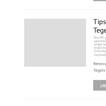
Tips
Tege
Bericht 
aannem
lelijke 
tegelvlo
vloerteg
Geplaat
Renova
Tegelv
LE