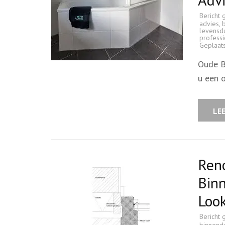
Bericht 
advies
,
levensd
professi
Geplaat
Oude B
u een 
LE
Reno
Binn
Loo
Bericht 
binnend