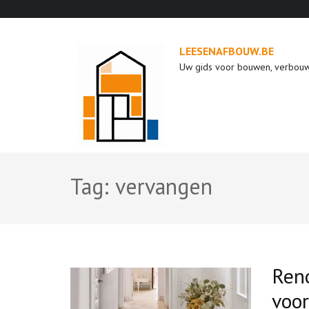
Ga
naar
inhoud
LEESENAFBOUW.BE
(druk
Uw gids voor bouwen, verbou
op
enter)
Tag:
vervangen
Reno
voo