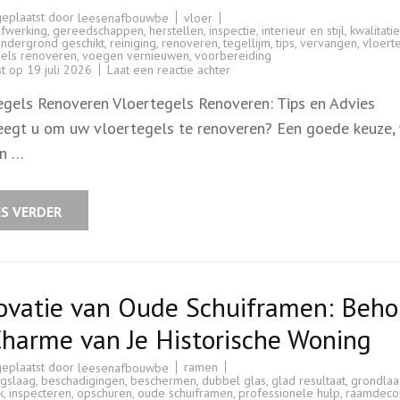
geplaatst door
vloer
leesenafbouwbe
afwerking
,
gereedschappen
,
herstellen
,
inspectie
,
interieur en stijl
,
kwalitati
ndergrond geschikt
,
reiniging
,
renoveren
,
tegellijm
,
tips
,
vervangen
,
vloert
gels renoveren
,
voegen vernieuwen
,
voorbereiding
op
st op
19 juli 2026
Laat een reactie achter
Renovatie
van
egels Renoveren Vloertegels Renoveren: Tips en Advies
Vloertegels:
Tips
egt u om uw vloertegels te renoveren? Een goede keuze,
en
Advies
n …
voor
een
Vernieuwde
Ruimte
ES VERDER
ovatie van Oude Schuiframen: Beh
harme van Je Historische Woning
geplaatst door
ramen
leesenafbouwbe
ngslaag
,
beschadigingen
,
beschermen
,
dubbel glas
,
glad resultaat
,
grondla
k
,
inspecteren
,
opschuren
,
oude schuiframen
,
professionele hulp
,
raamdecor