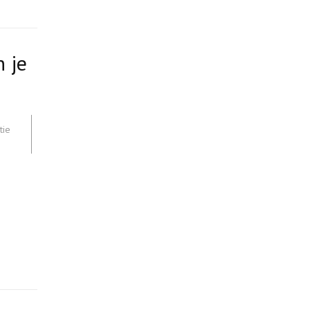
n je
tie