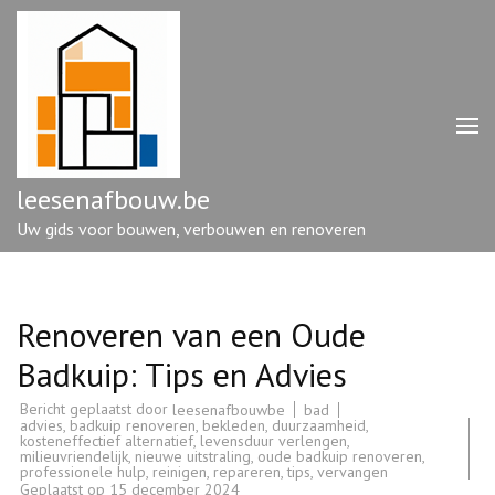
Ga
naar
inhoud
(druk
op
enter)
leesenafbouw.be
Uw gids voor bouwen, verbouwen en renoveren
Renoveren van een Oude
Badkuip: Tips en Advies
Bericht geplaatst door
bad
leesenafbouwbe
advies
,
badkuip renoveren
,
bekleden
,
duurzaamheid
,
kosteneffectief alternatief
,
levensduur verlengen
,
milieuvriendelijk
,
nieuwe uitstraling
,
oude badkuip renoveren
,
professionele hulp
,
reinigen
,
repareren
,
tips
,
vervangen
Geplaatst op
15 december 2024