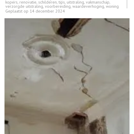
kopers
,
renovatie
,
schilderen
,
tips
,
uitstraling
,
vakmanschap
,
verzorgde uitstraling
,
voorbereiding
,
waardeverhoging
,
woning
Geplaatst op
14 december 2024