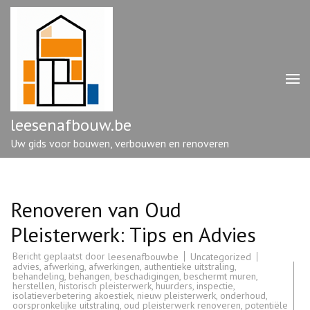
Ga
naar
inhoud
(druk
op
enter)
leesenafbouw.be
Uw gids voor bouwen, verbouwen en renoveren
Renoveren van Oud
Pleisterwerk: Tips en Advies
Bericht geplaatst door
Uncategorized
leesenafbouwbe
advies
,
afwerking
,
afwerkingen
,
authentieke uitstraling
,
behandeling
,
behangen
,
beschadigingen
,
beschermt muren
,
herstellen
,
historisch pleisterwerk
,
huurders
,
inspectie
,
isolatieverbetering akoestiek
,
nieuw pleisterwerk
,
onderhoud
,
oorspronkelijke uitstraling
,
oud pleisterwerk renoveren
,
potentiële