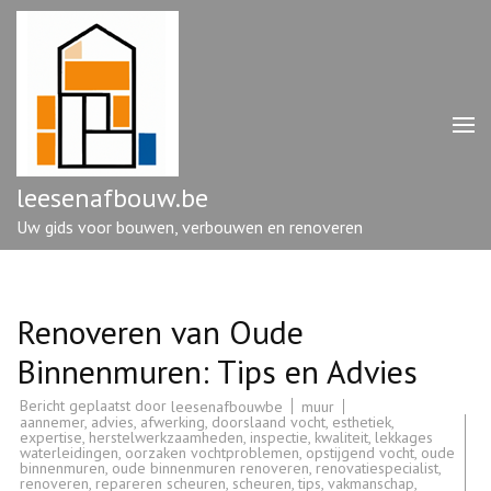
Ga
naar
inhoud
(druk
op
enter)
leesenafbouw.be
Uw gids voor bouwen, verbouwen en renoveren
Renoveren van Oude
Binnenmuren: Tips en Advies
Bericht geplaatst door
muur
leesenafbouwbe
aannemer
,
advies
,
afwerking
,
doorslaand vocht
,
esthetiek
,
expertise
,
herstelwerkzaamheden
,
inspectie
,
kwaliteit
,
lekkages
waterleidingen
,
oorzaken vochtproblemen
,
opstijgend vocht
,
oude
binnenmuren
,
oude binnenmuren renoveren
,
renovatiespecialist
,
renoveren
,
repareren scheuren
,
scheuren
,
tips
,
vakmanschap
,