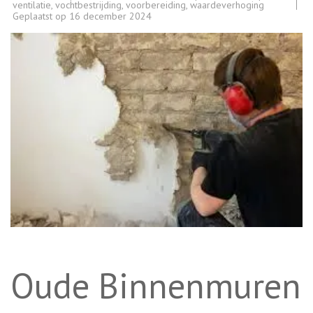
ventilatie
,
vochtbestrijding
,
voorbereiding
,
waardeverhoging
Geplaatst op
16 december 2024
Oude Binnenmuren