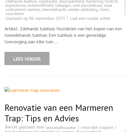
2dehands tuinhuis
,
constructie
,
duurzaamheid
,
fundering
,
houtrot
,
inspecteren
,
kostenefficiënt
,
lekkages
,
snel beschikbaar
,
staat
controleren
,
tuinhuis
,
tweedehands
,
unieke uitstraling
,
vloer
,
voordelen
op
Geplaatst op
06 september 2025
Laat een reactie achter
Voordelen
van
Artikel: 2dehands tuinhuis Voordelen van het kopen van een
een
2dehands
tweedehands tuinhuis Een tuinhuis is een geweldige
tuinhuis:
toevoeging aan elke tuin. …
Duurzaam
en
Kosteneffici
LEES VERDER
Renovatie van een Marmeren
Trap: Tips en Advies
Bericht geplaatst door
renovatie
,
trappen
leesenafbouwbe
beschadigingen
,
beschermlaag
,
coating
,
duurzaamheid
,