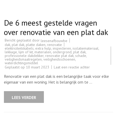
De 6 meest gestelde vragen
over renovatie van een plat dak
Bericht geplaatst door
leesenafbouwbe
dak
,
plat dak
,
platte daken
,
renovatie
elektriciteitskabels
,
extra hulp
,
inspecteren
,
isolatiemateriaal
,
lekkage
,
lijm of kit
,
materialen
,
ondergrond
,
plat dak
,
professionele dakdekker
,
renovatie plat dak
,
schade
,
veiligheidsmaatregelen
,
veiligheidsschoenen
,
waterdichtingsmiddel
op
Geplaatst op
10 maart 2023
Laat een reactie achter
De
6
Renovatie van een plat dak is een belangrijke taak voor elke
meest
gestelde
eigenaar van een woning. Het is belangrijk om te …
vragen
over
renovatie
van
LEES VERDER
een
plat
dak