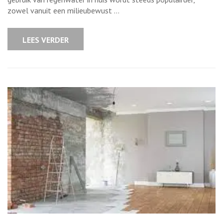
de
zowel vanuit een milieubewust …
Renovatie
van
uw
Regenwaterput
LEES VERDER