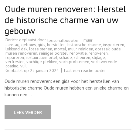
Oude muren renoveren: Herstel
de historische charme van uw
gebouw
Bericht geplaatst door
muur
leesenafbouwbe
aanslag
,
gebouw
,
gids
,
herstellen
,
historische charme
,
inspecteren
,
lekkend dak
,
losse stenen
,
mortel
,
muur reinigen
,
oorzaak
,
oude
muren renoveren
,
reiniger borstel
,
renovatie
,
renoveren
,
repareren
,
restauratiemortel
,
schade
,
scheuren
,
slijtage
,
verfresten
,
vochtige plekken
,
vochtproblemen
,
vochtwerende
coating
,
vuil
op
Geplaatst op
22 januari 2024
Laat een reactie achter
Oude
muren
Oude muren renoveren: een gids voor het herstellen van
renoveren:
Herstel
historische charme Oude muren hebben een unieke charme en
de
kunnen een …
historische
charme
van
uw
LEES VERDER
gebouw