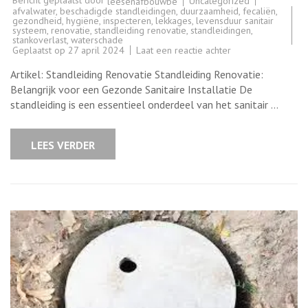
Bericht geplaatst door
Uncategorized
leesenafbouwbe
afvalwater
,
beschadigde standleidingen
,
duurzaamheid
,
fecaliën
,
gezondheid
,
hygiëne
,
inspecteren
,
lekkages
,
levensduur sanitair
systeem
,
renovatie
,
standleiding renovatie
,
standleidingen
,
stankoverlast
,
waterschade
op
Geplaatst op
27 april 2024
Laat een reactie achter
Belang
van
Artikel: Standleiding Renovatie Standleiding Renovatie:
Standleiding
Renovatie
Belangrijk voor een Gezonde Sanitaire Installatie De
voor
standleiding is een essentieel onderdeel van het sanitair …
een
Gezonde
Sanitaire
Installatie
LEES VERDER