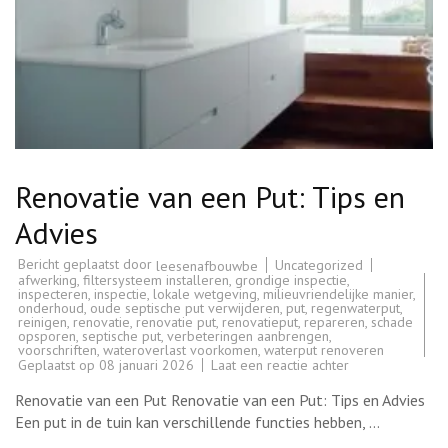
Renovatie van een Put: Tips en
Advies
Bericht geplaatst door
Uncategorized
leesenafbouwbe
afwerking
,
filtersysteem installeren
,
grondige inspectie
,
inspecteren
,
inspectie
,
lokale wetgeving
,
milieuvriendelijke manier
,
onderhoud
,
oude septische put verwijderen
,
put
,
regenwaterput
,
reinigen
,
renovatie
,
renovatie put
,
renovatieput
,
repareren
,
schade
opsporen
,
septische put
,
verbeteringen aanbrengen
,
voorschriften
,
wateroverlast voorkomen
,
waterput renoveren
op
Geplaatst op
08 januari 2026
Laat een reactie achter
Renovatie
van
Renovatie van een Put Renovatie van een Put: Tips en Advies
een
Put:
Een put in de tuin kan verschillende functies hebben, …
Tips