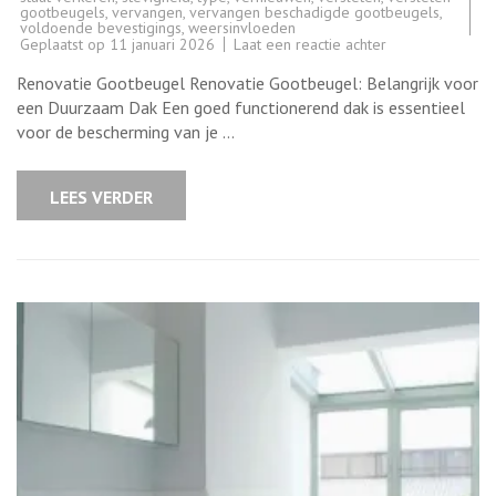
gootbeugels
,
vervangen
,
vervangen beschadigde gootbeugels
,
voldoende bevestigings
,
weersinvloeden
op
Geplaatst op
11 januari 2026
Laat een reactie achter
Belang
van
Renovatie Gootbeugel Renovatie Gootbeugel: Belangrijk voor
Renovatie
van
een Duurzaam Dak Een goed functionerend dak is essentieel
Gootbeugels
voor de bescherming van je …
voor
een
Duurzaam
Dak
LEES VERDER