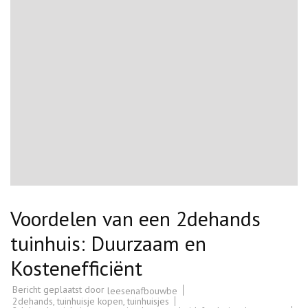
Voordelen van een 2dehands
tuinhuis: Duurzaam en
Kostenefficiënt
Bericht geplaatst door
leesenafbouwbe
2dehands
,
tuinhuisje kopen
,
tuinhuisjes