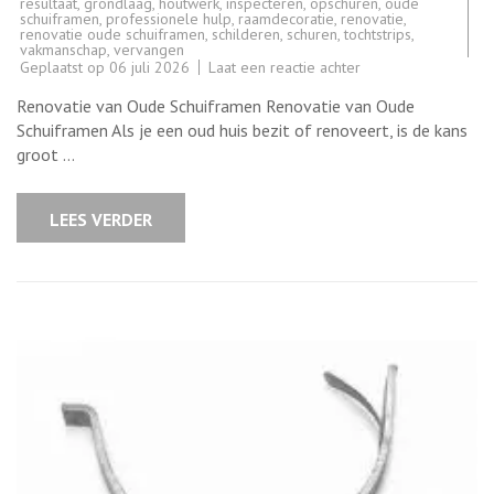
resultaat
,
grondlaag
,
houtwerk
,
inspecteren
,
opschuren
,
oude
schuiframen
,
professionele hulp
,
raamdecoratie
,
renovatie
,
renovatie oude schuiframen
,
schilderen
,
schuren
,
tochtstrips
,
vakmanschap
,
vervangen
op
Geplaatst op
06 juli 2026
Laat een reactie achter
Renovatie
van
Renovatie van Oude Schuiframen Renovatie van Oude
Oude
Schuiframen:
Schuiframen Als je een oud huis bezit of renoveert, is de kans
Behoud
groot …
de
Charme
van
Je
LEES VERDER
Historische
Woning