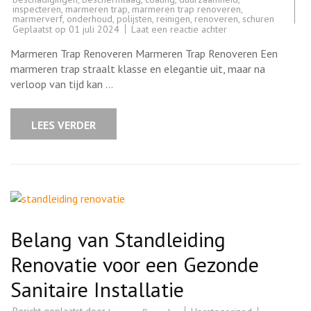
inspecteren
,
marmeren trap
,
marmeren trap renoveren
,
marmerverf
,
onderhoud
,
polijsten
,
reinigen
,
renoveren
,
schuren
op
Geplaatst op
01 juli 2024
Laat een reactie achter
Renovatie
van
Marmeren Trap Renoveren Marmeren Trap Renoveren Een
een
Marmeren
marmeren trap straalt klasse en elegantie uit, maar na
Trap:
verloop van tijd kan …
Tips
en
Advies
LEES VERDER
Belang van Standleiding
Renovatie voor een Gezonde
Sanitaire Installatie