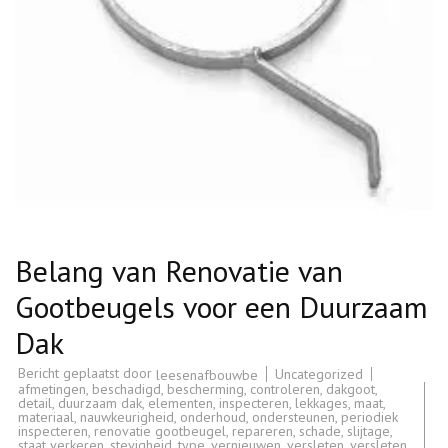
Belang van Renovatie van
Gootbeugels voor een Duurzaam
Dak
Bericht geplaatst door
Uncategorized
leesenafbouwbe
afmetingen
,
beschadigd
,
bescherming
,
controleren
,
dakgoot
,
detail
,
duurzaam dak
,
elementen
,
inspecteren
,
lekkages
,
maat
,
materiaal
,
nauwkeurigheid
,
onderhoud
,
ondersteunen
,
periodiek
inspecteren
,
renovatie gootbeugel
,
repareren
,
schade
,
slijtage
,
staat verkeren
,
stevigheid
,
type
,
vernieuwen
,
versleten
,
versleten