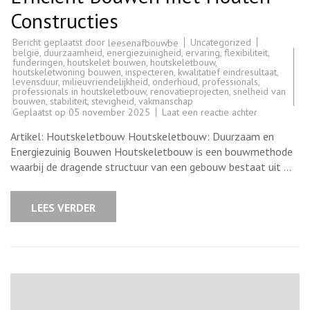
Constructies
Bericht geplaatst door
Uncategorized
leesenafbouwbe
belgië
,
duurzaamheid
,
energiezuinigheid
,
ervaring
,
flexibiliteit
,
funderingen
,
houtskelet bouwen
,
houtskeletbouw
,
houtskeletwoning bouwen
,
inspecteren
,
kwalitatief eindresultaat
,
levensduur
,
milieuvriendelijkheid
,
onderhoud
,
professionals
,
professionals in houtskeletbouw
,
renovatieprojecten
,
snelheid van
bouwen
,
stabiliteit
,
stevigheid
,
vakmanschap
op
Geplaatst op
05 november 2025
Laat een reactie achter
Houtskeletb
Duurzaam
Artikel: Houtskeletbouw Houtskeletbouw: Duurzaam en
en
Efficiënt
Energiezuinig Bouwen Houtskeletbouw is een bouwmethode
Bouwen
waarbij de dragende structuur van een gebouw bestaat uit …
met
Houten
Constructies
LEES VERDER