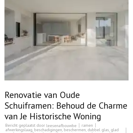
Renovatie van Oude
Schuiframen: Behoud de Charme
van Je Historische Woning
Bericht geplaatst door
ramen
leesenafbouwbe
afwerkingslaag
,
beschadigingen
,
beschermen
,
dubbel glas
,
glad