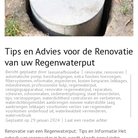
Tips en Advies voor de Renovatie
van uw Regenwaterput
Bericht geplaatst door
renovatie
,
renoveren
leesenafbouwbe
automatische pomp
,
beschadigingen
,
extra functies toevoegen
,
filtersystemen
,
informatie
,
inspecteren
,
kosten besparen
,
lekkages
,
milieubewust
,
professionele hulp
,
regenwaterput
,
reinigingsapparatuur
,
renovatie regenwaterput
,
reparaties
,
scheuren
,
schoonmaken
,
sedimentophoping
,
staat beoordelen
,
tips
,
verstoppingen
,
waterdichtheid controleren en verbeteren
,
waterdichtingsmiddel aanbrengen nieuwe waterdichte laag
aanbrengen lekkages voorkomen verlies van regenwater
voorkomen onderhoud uit
,
waterkwaliteit verminderen
,
waterverbruik
op
Geplaatst op
29 januari 2024
Laat een reactie achter
Tips
en
Renovatie van een Regenwaterput: Tips en Informatie Het
Advies
voor
gebruik van regenwater in huis wordt steeds populairder,