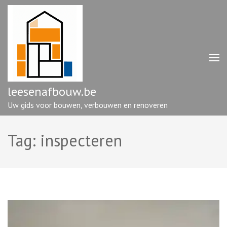
Ga
naar
inhoud
(druk
op
enter)
leesenafbouw.be
Uw gids voor bouwen, verbouwen en renoveren
Tag:
inspecteren