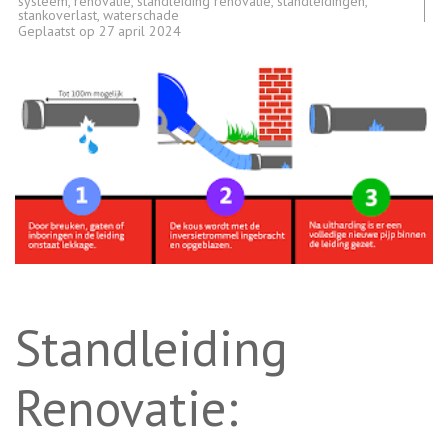
systeem
,
renovatie
,
standleiding renovatie
,
standleidingen
,
stankoverlast
,
waterschade
Geplaatst op
27 april 2024
Standleiding
Renovatie: