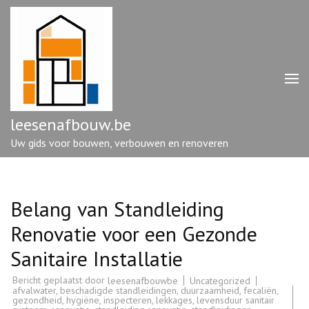
Ga
naar
inhoud
(druk
op
enter)
leesenafbouw.be
Uw gids voor bouwen, verbouwen en renoveren
Belang van Standleiding
Renovatie voor een Gezonde
Sanitaire Installatie
Bericht geplaatst door
Uncategorized
leesenafbouwbe
afvalwater
,
beschadigde standleidingen
,
duurzaamheid
,
fecaliën
,
gezondheid
,
hygiëne
,
inspecteren
,
lekkages
,
levensduur sanitair