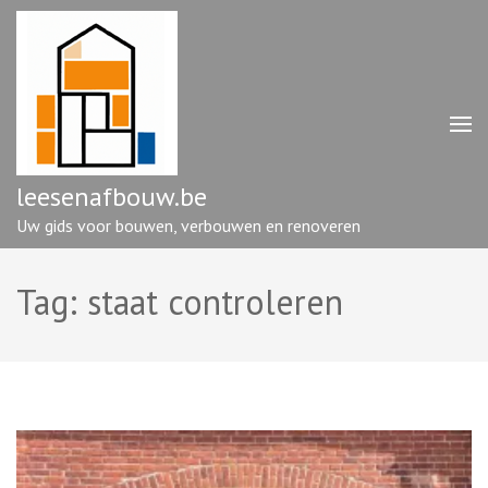
Ga
naar
inhoud
(druk
op
enter)
leesenafbouw.be
Uw gids voor bouwen, verbouwen en renoveren
Tag:
staat controleren