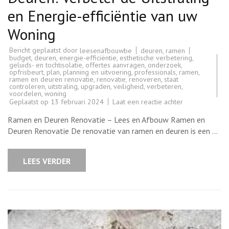
en Energie-efficiëntie van uw
Woning
Bericht geplaatst door
deuren
,
ramen
leesenafbouwbe
budget
,
deuren
,
energie-efficiëntie
,
esthetische verbetering
,
geluids- en tochtisolatie
,
offertes aanvragen
,
onderzoek
,
opfrisbeurt
,
plan
,
planning en uitvoering
,
professionals
,
ramen
,
ramen en deuren renovatie
,
renovatie
,
renoveren
,
staat
controleren
,
uitstraling
,
upgraden
,
veiligheid
,
verbeteren
,
voordelen
,
woning
op
Geplaatst op
13 februari 2024
Laat een reactie achter
Renovatie
van
Ramen en Deuren Renovatie – Lees en Afbouw Ramen en
Ramen
en
Deuren Renovatie De renovatie van ramen en deuren is een …
Deuren:
Verbeter
de
Uitstraling
LEES VERDER
en
Energie-
efficiëntie
van
uw
Woning