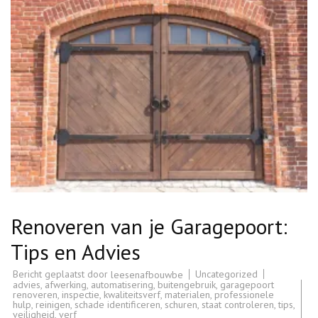
Renoveren van je Garagepoort:
Tips en Advies
Bericht geplaatst door
Uncategorized
leesenafbouwbe
advies
,
afwerking
,
automatisering
,
buitengebruik
,
garagepoort
renoveren
,
inspectie
,
kwaliteitsverf
,
materialen
,
professionele
hulp
,
reinigen
,
schade identificeren
,
schuren
,
staat controleren
,
tips
,
veiligheid
,
verf