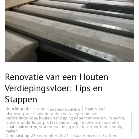
Renovatie van een Houten
Verdiepingsvloer: Tips en
Stappen
Bericht geplaatst door
hout
,
vloer
leesenafbouwbe
afwerking
,
beschadigde delen vervangen
,
houten
verdiepingsvloer
,
houten verdiepingsvloer renoveren
,
inspectie
,
isolatie
,
onderhoud
,
professionele hulp
,
renoveren
,
reparatie
,
staat controleren
,
vloerverwarming installeren
,
vochtbestendig
maken
op
Geplaatst op
28 september 2024
Laat een reactie achter