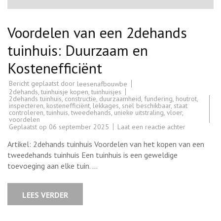
Voordelen van een 2dehands
tuinhuis: Duurzaam en
Kostenefficiënt
Bericht geplaatst door
leesenafbouwbe
2dehands
,
tuinhuisje kopen
,
tuinhuisjes
2dehands tuinhuis
,
constructie
,
duurzaamheid
,
fundering
,
houtrot
,
inspecteren
,
kostenefficiënt
,
lekkages
,
snel beschikbaar
,
staat
controleren
,
tuinhuis
,
tweedehands
,
unieke uitstraling
,
vloer
,
voordelen
op
Geplaatst op
06 september 2025
Laat een reactie achter
Voordelen
van
Artikel: 2dehands tuinhuis Voordelen van het kopen van een
een
2dehands
tweedehands tuinhuis Een tuinhuis is een geweldige
tuinhuis:
toevoeging aan elke tuin. …
Duurzaam
en
Kosteneffici
LEES VERDER