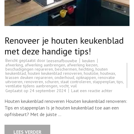
Renoveer je houten keukenblad
met deze handige tips!
Bericht geplaatst door
keuken
leesenafbouwbe
afwerking
,
afwerking aanbrengen
,
afwerking kiezen
,
beschadigingen repareren
,
beschermen
,
hechting
,
houten
keukenblad
,
houten keukenblad renoveren
,
houtolie
,
houtwax
,
krassen deuken repareren
,
onderhoud
,
opknappen
,
renovatie
uitvoeren
,
renoveren
,
schuren
,
staat controleren
,
stappenplan
,
tips
,
ventilatie tijdens aanbrengen
,
vocht
,
vuil
op
Geplaatst op
24 september 2024
Laat een reactie achter
Renoveer
je
Houten keukenblad renoveren Houten keukenblad renoveren:
houten
keukenblad
Tips en stappenplan Is je houten keukenblad toe aan een
met
opfrisbeurt? Met de juiste …
deze
handige
tips!
LEES VERDER