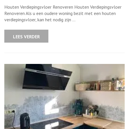
Renovatie
van
Houten Verdiepingsvloer Renoveren Houten Verdiepingsvloer
een
Houten
Renoveren Als u een oudere woning bezit met een houten
Verdiepings
verdiepingsvloer, kan het nodig zijn …
Tips
en
Stappen
LEES VERDER