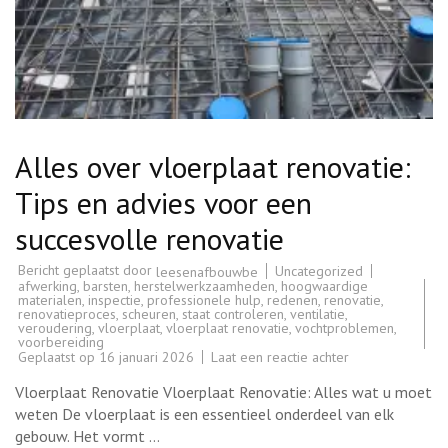
Alles over vloerplaat renovatie:
Tips en advies voor een
succesvolle renovatie
Bericht geplaatst door
Uncategorized
leesenafbouwbe
afwerking
,
barsten
,
herstelwerkzaamheden
,
hoogwaardige
materialen
,
inspectie
,
professionele hulp
,
redenen
,
renovatie
,
renovatieproces
,
scheuren
,
staat controleren
,
ventilatie
,
veroudering
,
vloerplaat
,
vloerplaat renovatie
,
vochtproblemen
,
voorbereiding
op
Geplaatst op
16 januari 2026
Laat een reactie achter
Alles
over
Vloerplaat Renovatie Vloerplaat Renovatie: Alles wat u moet
vloerplaat
renovatie:
weten De vloerplaat is een essentieel onderdeel van elk
Tips
gebouw. Het vormt …
en