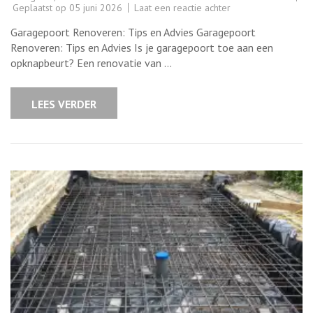
op
Geplaatst op
05 juni 2026
Laat een reactie achter
Renoveren
van
Garagepoort Renoveren: Tips en Advies Garagepoort
je
Garagepoort:
Renoveren: Tips en Advies Is je garagepoort toe aan een
Tips
opknapbeurt? Een renovatie van …
en
Advies
LEES VERDER