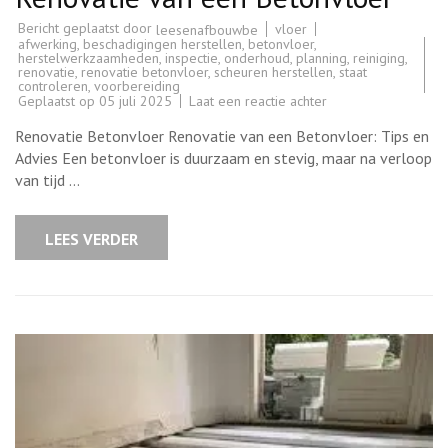
Bericht geplaatst door
vloer
leesenafbouwbe
afwerking
,
beschadigingen herstellen
,
betonvloer
,
herstelwerkzaamheden
,
inspectie
,
onderhoud
,
planning
,
reiniging
,
renovatie
,
renovatie betonvloer
,
scheuren herstellen
,
staat
controleren
,
voorbereiding
op
Geplaatst op
05 juli 2025
Laat een reactie achter
Tips
voor
Renovatie Betonvloer Renovatie van een Betonvloer: Tips en
een
Succesvolle
Advies Een betonvloer is duurzaam en stevig, maar na verloop
Renovatie
van tijd …
van
een
Betonvloer
LEES VERDER