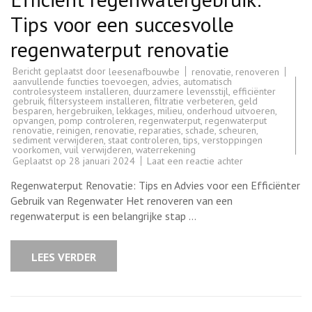
Tips voor een succesvolle
regenwaterput renovatie
Bericht geplaatst door
renovatie
,
renoveren
leesenafbouwbe
aanvullende functies toevoegen
,
advies
,
automatisch
controlesysteem installeren
,
duurzamere levensstijl
,
efficiënter
gebruik
,
filtersysteem installeren
,
filtratie verbeteren
,
geld
besparen
,
hergebruiken
,
lekkages
,
milieu
,
onderhoud uitvoeren
,
opvangen
,
pomp controleren
,
regenwaterput
,
regenwaterput
renovatie
,
reinigen
,
renovatie
,
reparaties
,
schade
,
scheuren
,
sediment verwijderen
,
staat controleren
,
tips
,
verstoppingen
voorkomen
,
vuil verwijderen
,
waterrekening
op
Geplaatst op
28 januari 2024
Laat een reactie achter
Efficiënt
regenwatergebru
Regenwaterput Renovatie: Tips en Advies voor een Efficiënter
Tips
voor
Gebruik van Regenwater Het renoveren van een
een
regenwaterput is een belangrijke stap …
succesvolle
regenwaterput
renovatie
LEES VERDER