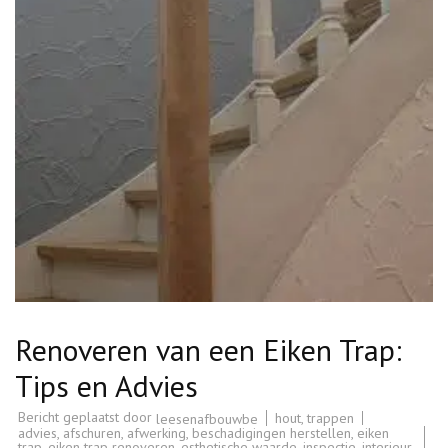
Renoveren van een Eiken Trap:
Tips en Advies
Bericht geplaatst door
hout
,
trappen
leesenafbouwbe
advies
,
afschuren
,
afwerking
,
beschadigingen herstellen
,
eiken
trap
,
eiken trap renoveren
,
esthetische waarde
,
inspectie
,
interieur
,