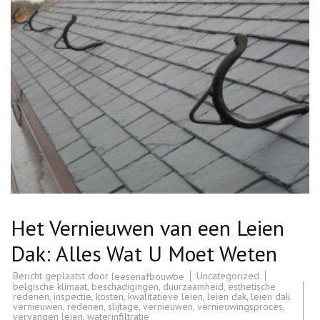
Het Vernieuwen van een Leien
Dak: Alles Wat U Moet Weten
Bericht geplaatst door
Uncategorized
leesenafbouwbe
belgische klimaat
,
beschadigingen
,
duurzaamheid
,
esthetische
redenen
,
inspectie
,
kosten
,
kwalitatieve leien
,
leien dak
,
leien dak
vernieuwen
,
redenen
,
slijtage
,
vernieuwen
,
vernieuwingsproces
,
vervangen leien
,
waterinfiltratie