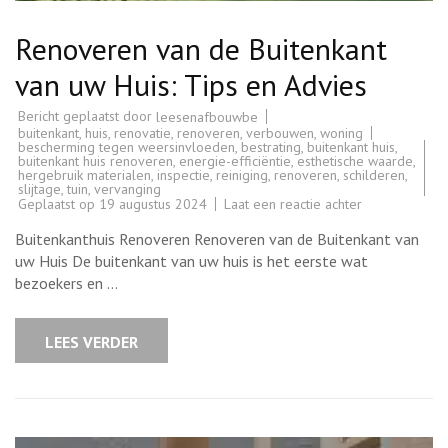
Renoveren van de Buitenkant
van uw Huis: Tips en Advies
Bericht geplaatst door
leesenafbouwbe
buitenkant
,
huis
,
renovatie
,
renoveren
,
verbouwen
,
woning
bescherming tegen weersinvloeden
,
bestrating
,
buitenkant huis
,
buitenkant huis renoveren
,
energie-efficiëntie
,
esthetische waarde
,
hergebruik materialen
,
inspectie
,
reiniging
,
renoveren
,
schilderen
,
slijtage
,
tuin
,
vervanging
op
Geplaatst op
19 augustus 2024
Laat een reactie achter
Renoveren
van
Buitenkanthuis Renoveren Renoveren van de Buitenkant van
de
Buitenkant
uw Huis De buitenkant van uw huis is het eerste wat
van
bezoekers en …
uw
Huis:
Tips
en
LEES VERDER
Advies