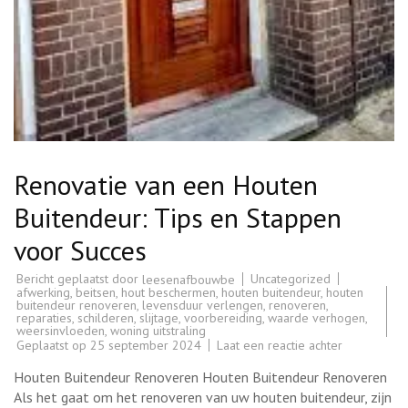
Renovatie van een Houten
Buitendeur: Tips en Stappen
voor Succes
Bericht geplaatst door
Uncategorized
leesenafbouwbe
afwerking
,
beitsen
,
hout beschermen
,
houten buitendeur
,
houten
buitendeur renoveren
,
levensduur verlengen
,
renoveren
,
reparaties
,
schilderen
,
slijtage
,
voorbereiding
,
waarde verhogen
,
weersinvloeden
,
woning uitstraling
op
Geplaatst op
25 september 2024
Laat een reactie achter
Renovatie
van
Houten Buitendeur Renoveren Houten Buitendeur Renoveren
een
Houten
Als het gaat om het renoveren van uw houten buitendeur, zijn
Buitendeur: