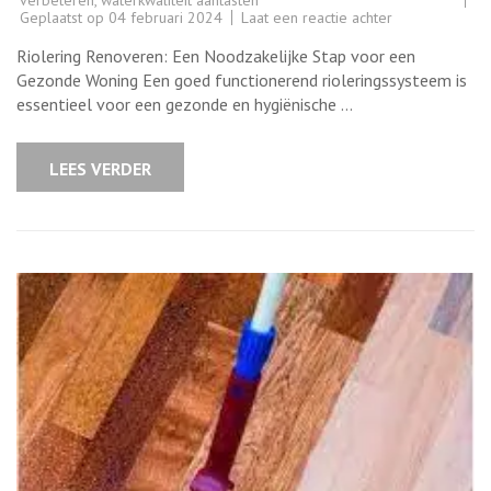
verbeteren
,
waterkwaliteit aantasten
op
Geplaatst op
04 februari 2024
Laat een reactie achter
Riolering
Renoveren:
Riolering Renoveren: Een Noodzakelijke Stap voor een
De
Sleutel
Gezonde Woning Een goed functionerend rioleringssysteem is
tot
essentieel voor een gezonde en hygiënische …
een
Gezonde
en
Duurzame
LEES VERDER
Woning