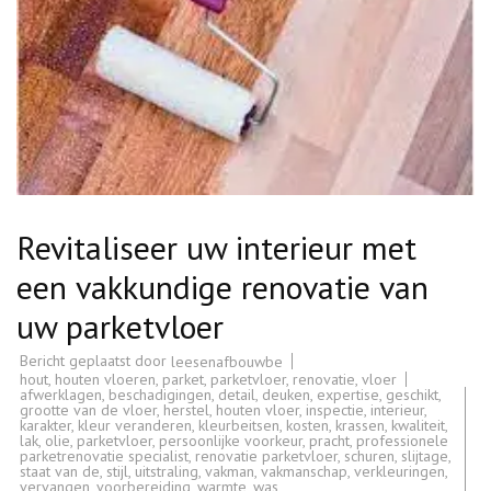
Revitaliseer uw interieur met
een vakkundige renovatie van
uw parketvloer
Bericht geplaatst door
leesenafbouwbe
hout
,
houten vloeren
,
parket
,
parketvloer
,
renovatie
,
vloer
afwerklagen
,
beschadigingen
,
detail
,
deuken
,
expertise
,
geschikt
,
grootte van de vloer
,
herstel
,
houten vloer
,
inspectie
,
interieur
,
karakter
,
kleur veranderen
,
kleurbeitsen
,
kosten
,
krassen
,
kwaliteit
,
lak
,
olie
,
parketvloer
,
persoonlijke voorkeur
,
pracht
,
professionele
parketrenovatie specialist
,
renovatie parketvloer
,
schuren
,
slijtage
,
staat van de
,
stijl
,
uitstraling
,
vakman
,
vakmanschap
,
verkleuringen
,
vervangen
,
voorbereiding
,
warmte
,
was