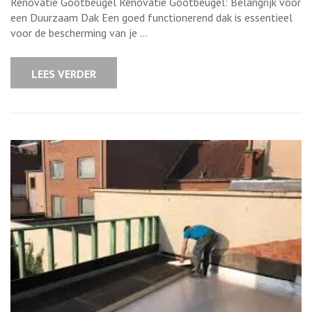
Renovatie Gootbeugel Renovatie Gootbeugel: Belangrijk voor
Renovatie
van
een Duurzaam Dak Een goed functionerend dak is essentieel
Gootbeugels
voor de bescherming van je …
voor
een
Duurzaam
Dak
LEES VERDER