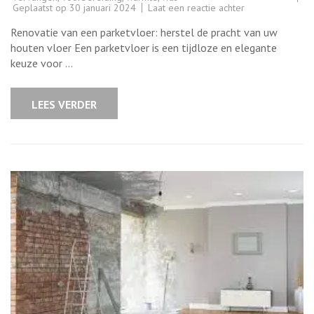
op
Geplaatst op
30 januari 2024
Laat een reactie achter
Revitaliseer
uw
Renovatie van een parketvloer: herstel de pracht van uw
interieur
met
houten vloer Een parketvloer is een tijdloze en elegante
een
keuze voor …
vakkundige
renovatie
van
uw
LEES VERDER
parketvloer