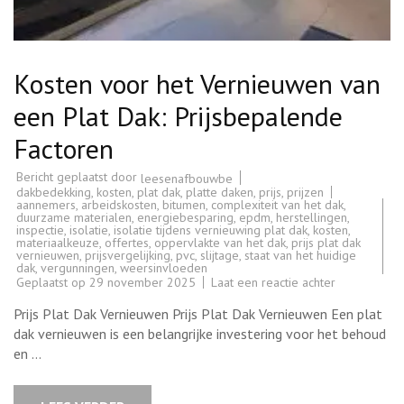
Kosten voor het Vernieuwen van
een Plat Dak: Prijsbepalende
Factoren
Bericht geplaatst door
leesenafbouwbe
dakbedekking
,
kosten
,
plat dak
,
platte daken
,
prijs
,
prijzen
aannemers
,
arbeidskosten
,
bitumen
,
complexiteit van het dak
,
duurzame materialen
,
energiebesparing
,
epdm
,
herstellingen
,
inspectie
,
isolatie
,
isolatie tijdens vernieuwing plat dak
,
kosten
,
materiaalkeuze
,
offertes
,
oppervlakte van het dak
,
prijs plat dak
vernieuwen
,
prijsvergelijking
,
pvc
,
slijtage
,
staat van het huidige
dak
,
vergunningen
,
weersinvloeden
op
Geplaatst op
29 november 2025
Laat een reactie achter
Kosten
voor
Prijs Plat Dak Vernieuwen Prijs Plat Dak Vernieuwen Een plat
het
Vernieuwen
dak vernieuwen is een belangrijke investering voor het behoud
van
en …
een
Plat
Dak:
Prijsbepale