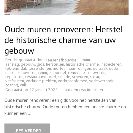
Oude muren renoveren: Herstel
de historische charme van uw
gebouw
Bericht geplaatst door
muur
leesenafbouwbe
aanslag
,
gebouw
,
gids
,
herstellen
,
historische charme
,
inspecteren
,
lekkend dak
,
losse stenen
,
mortel
,
muur reinigen
,
oorzaak
,
oude
muren renoveren
,
reiniger borstel
,
renovatie
,
renoveren
,
repareren
,
restauratiemortel
,
schade
,
scheuren
,
slijtage
,
verfresten
,
vochtige plekken
,
vochtproblemen
,
vochtwerende
coating
,
vuil
op
Geplaatst op
22 januari 2024
Laat een reactie achter
Oude
muren
Oude muren renoveren: een gids voor het herstellen van
renoveren:
Herstel
historische charme Oude muren hebben een unieke charme en
de
kunnen een …
historische
charme
van
uw
LEES VERDER
gebouw