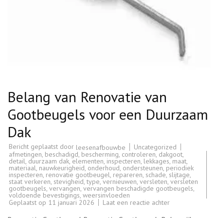
Belang van Renovatie van
Gootbeugels voor een Duurzaam
Dak
Bericht geplaatst door
Uncategorized
leesenafbouwbe
afmetingen
,
beschadigd
,
bescherming
,
controleren
,
dakgoot
,
detail
,
duurzaam dak
,
elementen
,
inspecteren
,
lekkages
,
maat
,
materiaal
,
nauwkeurigheid
,
onderhoud
,
ondersteunen
,
periodiek
inspecteren
,
renovatie gootbeugel
,
repareren
,
schade
,
slijtage
,
staat verkeren
,
stevigheid
,
type
,
vernieuwen
,
versleten
,
versleten
gootbeugels
,
vervangen
,
vervangen beschadigde gootbeugels
,
voldoende bevestigings
,
weersinvloeden
op
Geplaatst op
11 januari 2026
Laat een reactie achter
Belang
van