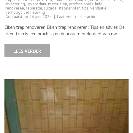
investering
,
levensduur
,
materialen
,
professionele hulp
,
renoveren
,
reparatie
,
slijtage
,
stappenplan
,
tips
,
ventilatie
,
verhoogt
,
vernieuwing
op
Geplaatst op
26 juni 2024
Laat een reactie achter
Renoveren
van
Eiken trap renoveren Eiken trap renoveren: Tips en advies De
een
Eiken
eiken trap is een prachtig en duurzaam onderdeel van uw …
Trap:
Tips
en
Advies
LEES VERDER