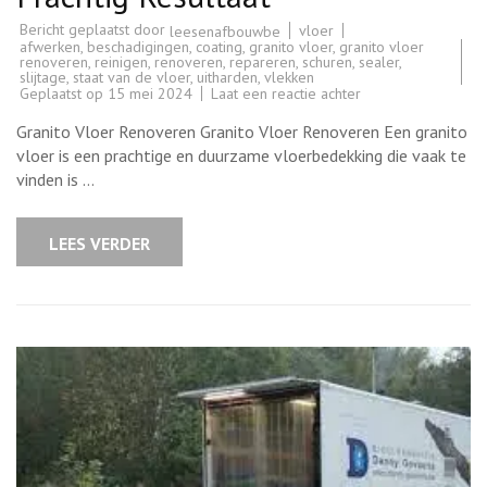
Bericht geplaatst door
vloer
leesenafbouwbe
afwerken
,
beschadigingen
,
coating
,
granito vloer
,
granito vloer
renoveren
,
reinigen
,
renoveren
,
repareren
,
schuren
,
sealer
,
slijtage
,
staat van de vloer
,
uitharden
,
vlekken
op
Geplaatst op
15 mei 2024
Laat een reactie achter
Renovatie
van
Granito Vloer Renoveren Granito Vloer Renoveren Een granito
een
Granito
vloer is een prachtige en duurzame vloerbedekking die vaak te
Vloer:
vinden is …
Tips
en
Stappen
voor
LEES VERDER
een
Prachtig
Resultaat