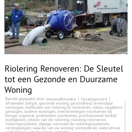
Riolering Renoveren: De Sleutel
tot een Gezonde en Duurzame
Woning
Bericht geplaatst door
Uncategorized
leesenafbouwbe
afvalwater
,
belgië
,
gezonde woning
,
gezondheid
,
levensduur
verlengen
,
methoden om riolering te renoveren
,
milieu
,
negatieve
gevolgen
,
oudere woningen
,
overstromingen voorkomen bij
hevige regenval
,
problemen voorkomen
,
professioneel bedrijf
inschakelen
,
relinen van de riolering
,
riolering renoveren
,
rioleringssysteem
,
slijtage
,
verouderde rioleringssystemen
,
verstoppingen
,
waarde van uw woning verminderen
,
waterafvoer