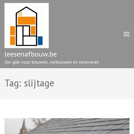
Ga
naar
inhoud
(druk
op
enter)
leesenafbouw.be
Uw gids voor bouwen, verbouwen en renoveren
Tag:
slijtage