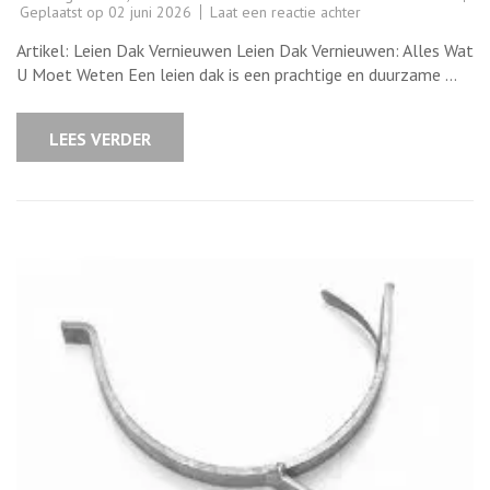
op
Geplaatst op
02 juni 2026
Laat een reactie achter
Het
Vernieuwen
Artikel: Leien Dak Vernieuwen Leien Dak Vernieuwen: Alles Wat
van
een
U Moet Weten Een leien dak is een prachtige en duurzame …
Leien
Dak:
Alles
Wat
LEES VERDER
U
Moet
Weten