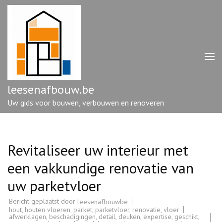
Ga
naar
inhoud
(druk
op
enter)
leesenafbouw.be
Uw gids voor bouwen, verbouwen en renoveren
Revitaliseer uw interieur met
een vakkundige renovatie van
uw parketvloer
Bericht geplaatst door
leesenafbouwbe
hout
,
houten vloeren
,
parket
,
parketvloer
,
renovatie
,
vloer
afwerklagen
,
beschadigingen
,
detail
,
deuken
,
expertise
,
geschikt
,