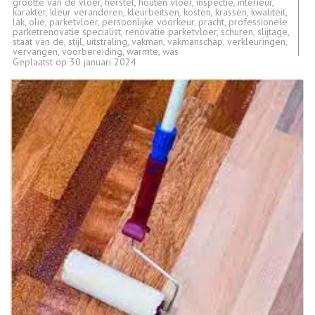
grootte van de vloer
,
herstel
,
houten vloer
,
inspectie
,
interieur
,
karakter
,
kleur veranderen
,
kleurbeitsen
,
kosten
,
krassen
,
kwaliteit
,
lak
,
olie
,
parketvloer
,
persoonlijke voorkeur
,
pracht
,
professionele
parketrenovatie specialist
,
renovatie parketvloer
,
schuren
,
slijtage
,
staat van de
,
stijl
,
uitstraling
,
vakman
,
vakmanschap
,
verkleuringen
,
vervangen
,
voorbereiding
,
warmte
,
was
Geplaatst op
30 januari 2024