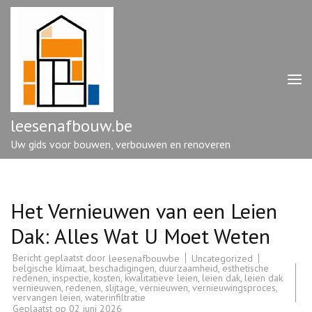
Ga
naar
inhoud
(druk
op
enter)
leesenafbouw.be
Uw gids voor bouwen, verbouwen en renoveren
Het Vernieuwen van een Leien
Dak: Alles Wat U Moet Weten
Bericht geplaatst door
Uncategorized
leesenafbouwbe
belgische klimaat
,
beschadigingen
,
duurzaamheid
,
esthetische
redenen
,
inspectie
,
kosten
,
kwalitatieve leien
,
leien dak
,
leien dak
vernieuwen
,
redenen
,
slijtage
,
vernieuwen
,
vernieuwingsproces
,
vervangen leien
,
waterinfiltratie
Geplaatst op
02 juni 2026