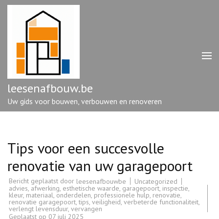
Ga
naar
inhoud
(druk
op
enter)
leesenafbouw.be
Uw gids voor bouwen, verbouwen en renoveren
Tips voor een succesvolle
renovatie van uw garagepoort
Bericht geplaatst door
Uncategorized
leesenafbouwbe
advies
,
afwerking
,
esthetische waarde
,
garagepoort
,
inspectie
,
kleur
,
materiaal
,
onderdelen
,
professionele hulp
,
renovatie
,
renovatie garagepoort
,
tips
,
veiligheid
,
verbeterde functionaliteit
,
verlengt levensduur
,
vervangen
Geplaatst op
07 juli 2025