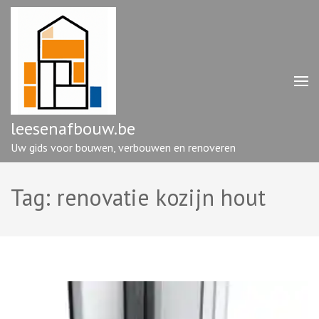
Ga
naar
inhoud
(druk
op
enter)
leesenafbouw.be
Uw gids voor bouwen, verbouwen en renoveren
Tag:
renovatie kozijn hout