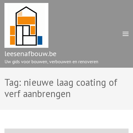
Ga
naar
inhoud
(druk
op
enter)
leesenafbouw.be
Uw gids voor bouwen, verbouwen en renoveren
Tag:
nieuwe laag coating of
verf aanbrengen