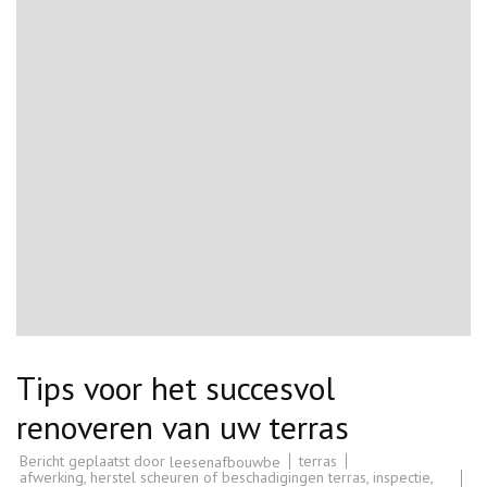
Tips voor het succesvol
renoveren van uw terras
Bericht geplaatst door
terras
leesenafbouwbe
afwerking
,
herstel scheuren of beschadigingen terras
,
inspectie
,