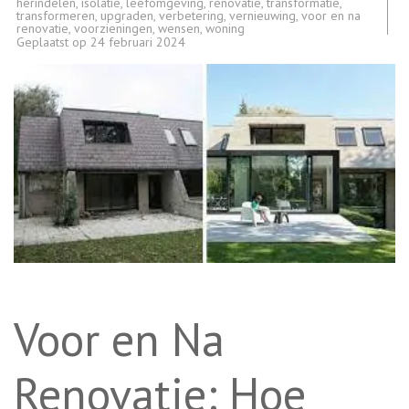
herindelen
,
isolatie
,
leefomgeving
,
renovatie
,
transformatie
,
transformeren
,
upgraden
,
verbetering
,
vernieuwing
,
voor en na
renovatie
,
voorzieningen
,
wensen
,
woning
Geplaatst op
24 februari 2024
Voor en Na
Renovatie: Hoe