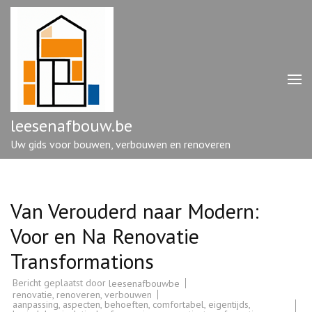
Ga
naar
inhoud
(druk
op
enter)
leesenafbouw.be
Uw gids voor bouwen, verbouwen en renoveren
Van Verouderd naar Modern:
Voor en Na Renovatie
Transformations
Bericht geplaatst door
leesenafbouwbe
renovatie
,
renoveren
,
verbouwen
aanpassing
,
aspecten
,
behoeften
,
comfortabel
,
eigentijds
,