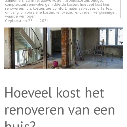
aannemers
,
administratieve kosten
,
arbeidskosten
,
budget
,
complexiteit renovatie
,
gemiddelde kosten
,
hoeveel kost huis
renoveren
,
huis
,
kosten
,
leefcomfort
,
materiaalkeuzes
,
offertes
,
omvang
,
onvoorziene kosten
,
renovatie
,
renoveren
,
vergunningen
,
waarde verhogen
Geplaatst op
25 juli 2024
Hoeveel kost het
renoveren van een
huis?