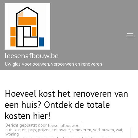
Ga
naar
inhoud
(druk
op
enter)
leesenafbouw.be
Uw gids voor bouwen, verbouwen en renoveren
Hoeveel kost het renoveren van
een huis? Ontdek de totale
kosten hier!
Bericht geplaatst door
leesenafbouwbe
huis
,
kosten
,
prijs
,
prijzen
,
renovatie
,
renoveren
,
verbouwen
,
wat
,
woning