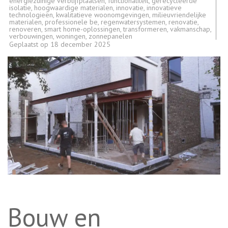
energiezuinige verblijfplaatsen
,
functionaliteit
,
gerecycleerde
isolatie
,
hoogwaardige materialen
,
innovatie
,
innovatieve
technologieën
,
kwalitatieve woonomgevingen
,
milieuvriendelijke
materialen
,
professionele be
,
regenwatersystemen
,
renovatie
,
renoveren
,
smart home-oplossingen
,
transformeren
,
vakmanschap
,
verbouwingen
,
woningen
,
zonnepanelen
Geplaatst op
18 december 2025
Bouw en