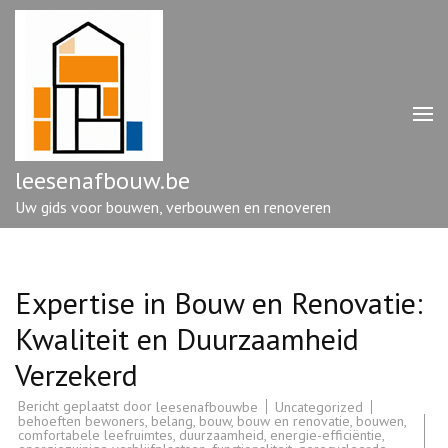
Ga
naar
inhoud
(druk
op
enter)
leesenafbouw.be
Uw gids voor bouwen, verbouwen en renoveren
Expertise in Bouw en Renovatie:
Kwaliteit en Duurzaamheid
Verzekerd
Bericht geplaatst door
Uncategorized
leesenafbouwbe
behoeften bewoners
,
belang
,
bouw
,
bouw en renovatie
,
bouwen
,
comfortabele leefruimtes
,
duurzaamheid
,
energie-efficiëntie
,