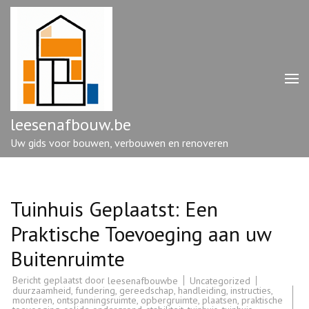
Ga
naar
inhoud
(druk
op
enter)
leesenafbouw.be
Uw gids voor bouwen, verbouwen en renoveren
Tuinhuis Geplaatst: Een
Praktische Toevoeging aan uw
Buitenruimte
Bericht geplaatst door
Uncategorized
leesenafbouwbe
duurzaamheid
,
fundering
,
gereedschap
,
handleiding
,
instructies
,
monteren
,
ontspanningsruimte
,
opbergruimte
,
plaatsen
,
praktische