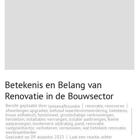
Betekenis en Belang van
Renovatie in de Bouwsector
Bericht geplaatst door
renovatie
,
renoveren
leesenafbouwbe
afwerkingen upgraden
,
behoud waardevermeerdering
,
betekenis
,
bouw
,
esthetisch
,
functioneel
,
grootschalige verbouwingen
,
herstellen
,
installaties vervangen
,
isolatie aanbrengen
,
kleine
aanpassingen
,
modernere uitstraling
,
pand
,
renovatie
,
vastgoedsector
,
verbeteren
,
vernieuwen
,
wat betekent renovatie
,
werkzaamheden
op
Geplaatst op
09 augustus 2025
Laat een reactie achter