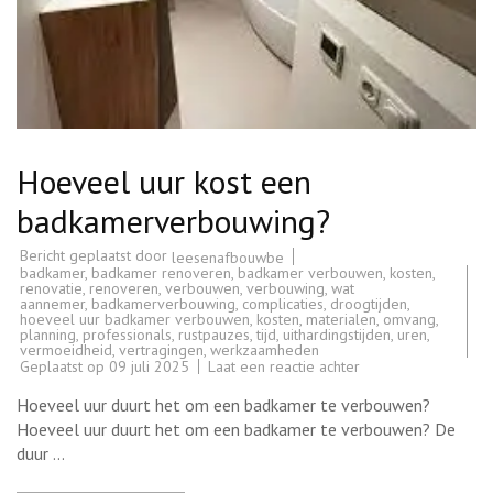
Hoeveel uur kost een
badkamerverbouwing?
Bericht geplaatst door
leesenafbouwbe
badkamer
,
badkamer renoveren
,
badkamer verbouwen
,
kosten
,
renovatie
,
renoveren
,
verbouwen
,
verbouwing
,
wat
aannemer
,
badkamerverbouwing
,
complicaties
,
droogtijden
,
hoeveel uur badkamer verbouwen
,
kosten
,
materialen
,
omvang
,
planning
,
professionals
,
rustpauzes
,
tijd
,
uithardingstijden
,
uren
,
vermoeidheid
,
vertragingen
,
werkzaamheden
op
Geplaatst op
09 juli 2025
Laat een reactie achter
Hoeveel
uur
Hoeveel uur duurt het om een badkamer te verbouwen?
kost
een
Hoeveel uur duurt het om een badkamer te verbouwen? De
badkamerverbouwi
duur …