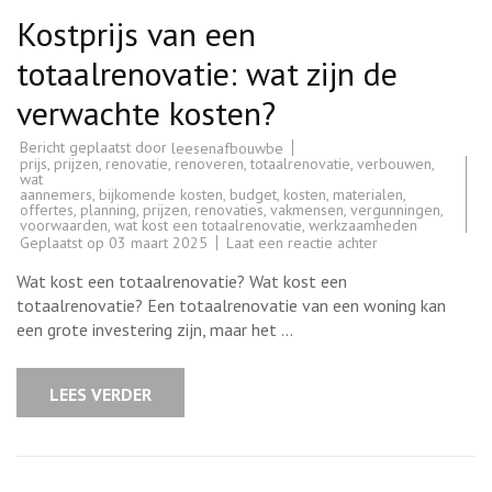
Kostprijs van een
totaalrenovatie: wat zijn de
verwachte kosten?
Bericht geplaatst door
leesenafbouwbe
prijs
,
prijzen
,
renovatie
,
renoveren
,
totaalrenovatie
,
verbouwen
,
wat
aannemers
,
bijkomende kosten
,
budget
,
kosten
,
materialen
,
offertes
,
planning
,
prijzen
,
renovaties
,
vakmensen
,
vergunningen
,
voorwaarden
,
wat kost een totaalrenovatie
,
werkzaamheden
op
Geplaatst op
03 maart 2025
Laat een reactie achter
Kostprijs
van
Wat kost een totaalrenovatie? Wat kost een
een
totaalrenovatie:
totaalrenovatie? Een totaalrenovatie van een woning kan
wat
een grote investering zijn, maar het …
zijn
de
verwachte
kosten?
LEES VERDER