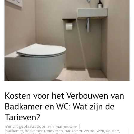
Kosten voor het Verbouwen van
Badkamer en WC: Wat zijn de
Tarieven?
Bericht geplaatst door
leesenafbouwbe
badkamer
,
badkamer renoveren
,
badkamer verbouwen
,
douche
,