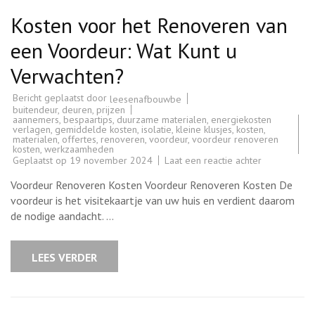
Kosten voor het Renoveren van
een Voordeur: Wat Kunt u
Verwachten?
Bericht geplaatst door
leesenafbouwbe
buitendeur
,
deuren
,
prijzen
aannemers
,
bespaartips
,
duurzame materialen
,
energiekosten
verlagen
,
gemiddelde kosten
,
isolatie
,
kleine klusjes
,
kosten
,
materialen
,
offertes
,
renoveren
,
voordeur
,
voordeur renoveren
kosten
,
werkzaamheden
op
Geplaatst op
19 november 2024
Laat een reactie achter
Kosten
voor
Voordeur Renoveren Kosten Voordeur Renoveren Kosten De
het
Renoveren
voordeur is het visitekaartje van uw huis en verdient daarom
van
de nodige aandacht. …
een
Voordeur:
Wat
Kunt
LEES VERDER
u
Verwachten?