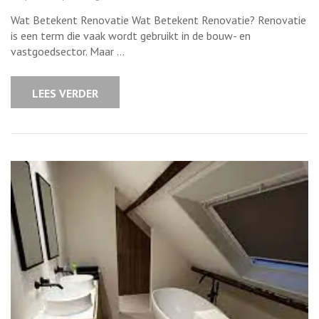
Betekenis
en
Wat Betekent Renovatie Wat Betekent Renovatie? Renovatie
Belang
van
is een term die vaak wordt gebruikt in de bouw- en
Renovatie
vastgoedsector. Maar …
in
de
Bouwsector
LEES VERDER