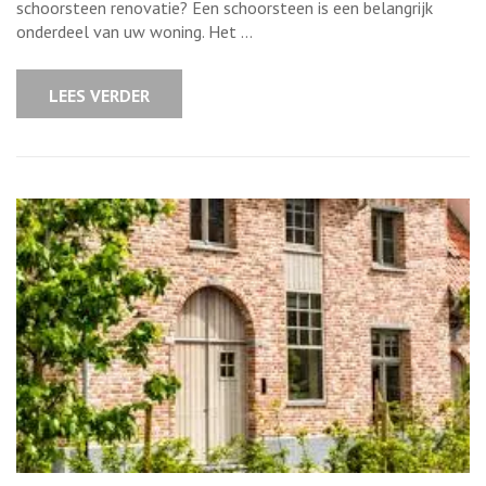
wat
schoorsteen renovatie? Een schoorsteen is een belangrijk
kost
onderdeel van uw woning. Het …
een
schoorsteen
renovatie?
LEES VERDER