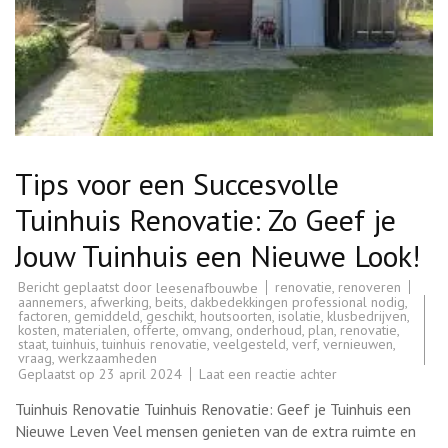
Tips voor een Succesvolle
Tuinhuis Renovatie: Zo Geef je
Jouw Tuinhuis een Nieuwe Look!
Bericht geplaatst door
renovatie
,
renoveren
leesenafbouwbe
aannemers
,
afwerking
,
beits
,
dakbedekkingen professional nodig
,
factoren
,
gemiddeld
,
geschikt
,
houtsoorten
,
isolatie
,
klusbedrijven
,
kosten
,
materialen
,
offerte
,
omvang
,
onderhoud
,
plan
,
renovatie
,
staat
,
tuinhuis
,
tuinhuis renovatie
,
veelgesteld
,
verf
,
vernieuwen
,
vraag
,
werkzaamheden
op
Geplaatst op
23 april 2024
Laat een reactie achter
Tips
voor
Tuinhuis Renovatie Tuinhuis Renovatie: Geef je Tuinhuis een
een
Succesvolle
Nieuwe Leven Veel mensen genieten van de extra ruimte en
Tuinhuis