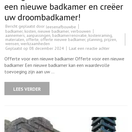
een nieuwe badkamer en creëer
uw droombadkamer!
Bericht geplaatst door
leesenafbouwbe
badkamer
,
kosten
,
nieuwe badkamer
,
verbouwen
aannemers
,
aanpassingen
,
badkamerrenovatie
,
kostenraming
,
materialen
,
offerte
,
offerte nieuwe badkamer
,
planning
,
prijzen
,
wensen
,
werkzaamheden
op
Geplaatst op
08 december 2024
Laat een reactie achter
Vraag
nu
Offerte voor een nieuwe badkamer Offerte voor een nieuwe
uw
offerte
badkamer Een nieuwe badkamer kan een waardevolle
aan
toevoeging zijn aan uw …
voor
een
nieuwe
badkamer
LEES VERDER
en
creëer
uw
droombadka