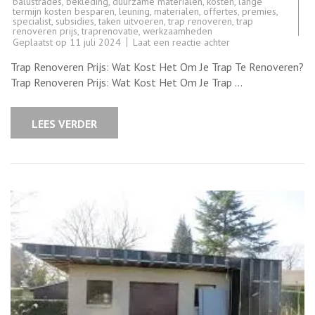
balustrades
,
bekleding
,
duurzame materialen
,
kosten
,
lange
termijn kosten besparen
,
leuning
,
materialen
,
offertes
,
premies
,
specialist
,
subsidies
,
taken uitvoeren
,
trap renoveren
,
trap
renoveren prijs
,
traprenovatie
,
werkzaamheden
op
Geplaatst op
11 juli 2024
Laat een reactie achter
Kosten
Trap
Trap Renoveren Prijs: Wat Kost Het Om Je Trap Te Renoveren?
Renoveren:
Prijsindicatie
Trap Renoveren Prijs: Wat Kost Het Om Je Trap …
voor
Traprenovatie
LEES VERDER