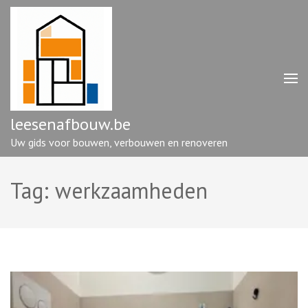
Ga
naar
inhoud
(druk
op
enter)
leesenafbouw.be
Uw gids voor bouwen, verbouwen en renoveren
Tag:
werkzaamheden