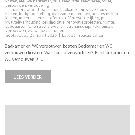
kosten
,
nieuwe badkamer
,
prijs
,
renovatie
,
renoveren
,
toilet
,
verbouwen
,
verbouwing
aannemers
,
arbeid
,
badkamer
,
badkamer en wc verbouwen
kosten
,
budgetopstelling
,
duurzame materialen
,
keuzes maken
,
kosten
,
materiaalkeuze
,
offertes
,
offertevergelijking
,
prijs-
kwaliteitverhouding
,
prijsindicatie
,
renovatieprojecten
,
ruimte
,
specialisten
,
taken zelf uitvoeren
,
vakmanschap
,
vakmensen
,
verbouwen
,
wc
,
werkzaamheden
op
Geplaatst op
25 maart 2026
Laat een reactie achter
Kosten
voor
Badkamer en WC verbouwen kosten Badkamer en WC
het
Verbouwen
verbouwen kosten: Wat kunt u verwachten? Een badkamer en
van
WC verbouwen is …
Badkamer
en
WC:
Wat
LEES VERDER
zijn
de
Tarieven?