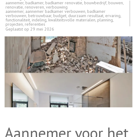
aannemer
,
badkamer
,
badkamer renovatie
,
bouwbedrijf
,
bouwen
,
renovatie
,
renoveren
,
verbouwing
aannemer
,
aannemer badkamer verbouwen
,
badkamer
verbouwen
,
betrouwbaar
,
budget
,
duurzaam resultaat
,
ervaring
,
functionaliteit
,
indeling
,
kwaliteitsvolle materialen
,
planning
,
projecten
,
referenties
Geplaatst op
29 mei 2026
Aannemer voor het