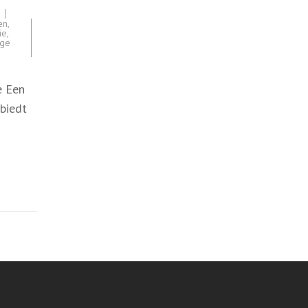
en
,
ie
,
ige
e Een
biedt