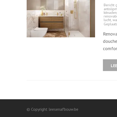
Bericht 
antislip
kitnaden
renovat
lucht
,
wa
Geplaat
Renova
douche
comfo
LE
© Copyright leesenafbouw.be