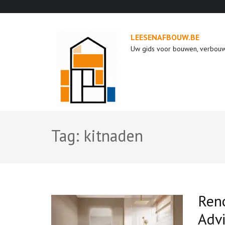
Ga
naar
inhoud
LEESENAFBOUW.BE
(druk
Uw gids voor bouwen, verbou
op
enter)
Tag:
kitnaden
Reno
Advi