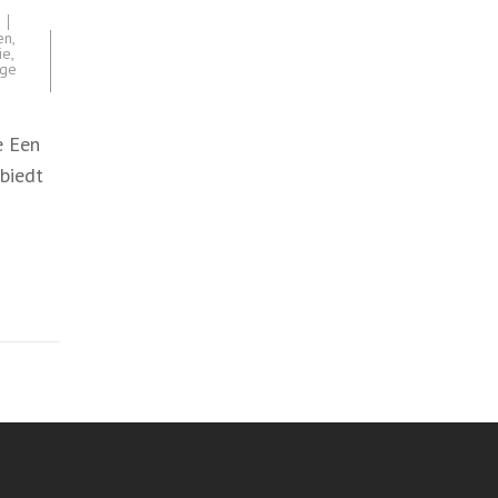
en
,
ie
,
ige
e Een
biedt