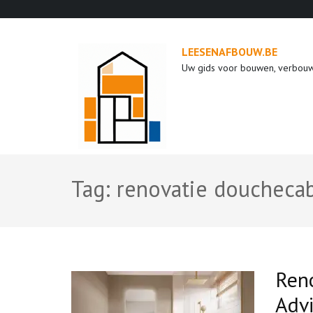
Ga
naar
inhoud
LEESENAFBOUW.BE
(druk
Uw gids voor bouwen, verbou
op
enter)
Tag:
renovatie doucheca
Reno
Advi