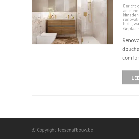
Bericht 
antislip
kitnaden
renovat
lucht
,
wa
Geplaat
Renova
douche
comfo
LE
© Copyright leesenafbouw.be