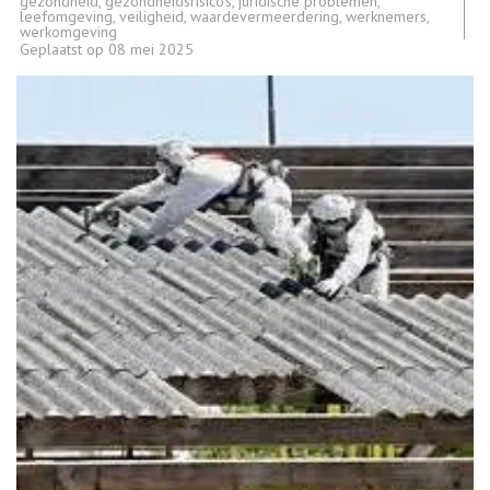
gezondheid
,
gezondheidsrisico's
,
juridische problemen
,
leefomgeving
,
veiligheid
,
waardevermeerdering
,
werknemers
,
werkomgeving
Geplaatst op
08 mei 2025