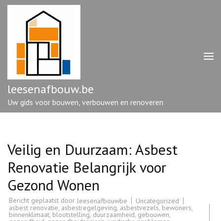
Ga
naar
inhoud
(druk
op
enter)
leesenafbouw.be
Uw gids voor bouwen, verbouwen en renoveren
Veilig en Duurzaam: Asbest
Renovatie Belangrijk voor
Gezond Wonen
Bericht geplaatst door
Uncategorized
leesenafbouwbe
asbest renovatie
,
asbestregelgeving
,
asbestvezels
,
bewoners
,
binnenklimaat
,
blootstelling
,
duurzaamheid
,
gebouwen
,