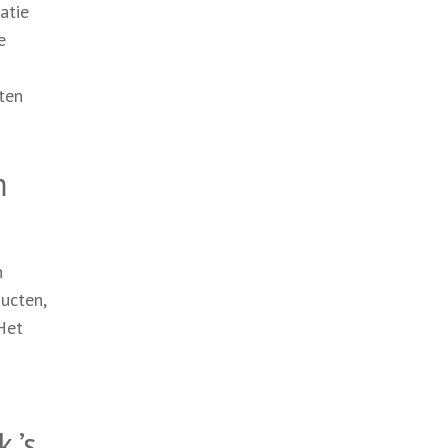
atie
e
ten
m
n
ucten,
Het
 ’s