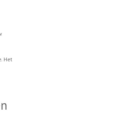
w
. Het
en