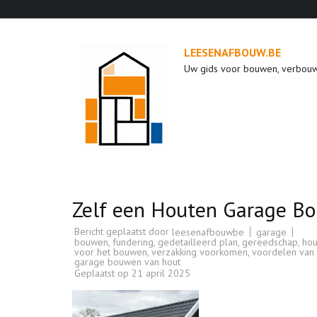
Ga
naar
inhoud
LEESENAFBOUW.BE
(druk
Uw gids voor bouwen, verbou
op
enter)
Zelf een Houten Garage Bo
Bericht geplaatst door
garage
leesenafbouwbe
bouwen
,
fundering
,
gedetailleerd plan
,
gereedschap
,
hou
voor het bouwen
,
verzakking voorkomen
,
voordelen van
garage bouwen van hout
Geplaatst op
21 april 2025