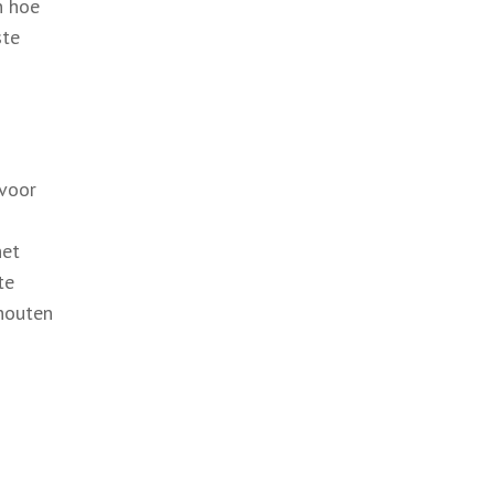
n hoe
ste
 voor
het
te
 houten