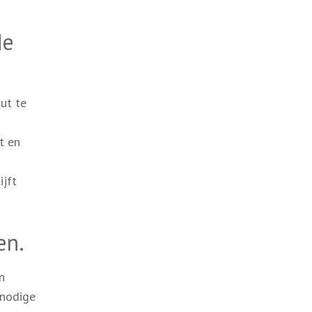
de
ut te
t en
ijft
en.
n
nnodige