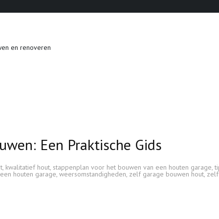
wen en renoveren
uwen: Een Praktische Gids
t
,
kwalitatief hout
,
stappenplan voor het bouwen van een houten garage
,
t
 een houten garage
,
weersomstandigheden
,
zelf garage bouwen hout
,
zelf