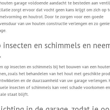
 houten garage voldoende aandacht te besteden aan ventil
atie zorgt ervoor dat vocht geen kans krijgt om zich op t
mmelvorming en houtrot. Door te zorgen voor een goede
levensduur van uw houten constructie verlengen en zo genie
ge.
p insecten en schimmels en nee
.
ren op insecten en schimmels bij het bouwen van een houte
en, zoals het behandelen van het hout met geschikte prod
ntwikkelen en de duurzaamheid van uw garage verlengen. 
tuele insecten of schimmels kan veel schade voorkomen en
le staat blijft.
chting in de garage, zodat je ook