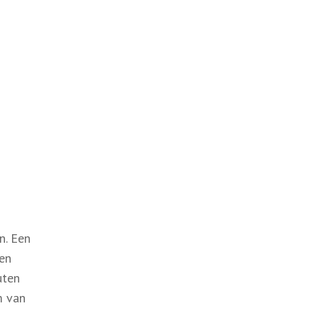
n. Een
een
uten
m van